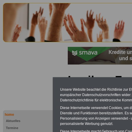
Lexikon Fr
Renten-Plu
Unsere Website beachtet die Richtlinie zur 
europäischer Datenschutzvorschriften wide
Datenschutzrichtlinie für elektronische Komm
Werbung mit Banner bzw. Text
Diese Internetseite verwendet Cookies, um 
Schon zum Festpreis von 250 Eu
Dienste und Funktionen bereitzustellen. Es
home
Monate können Sie einen Banner 
Personalisierung von Anzeigen verwendet - un
Aktuelles
Website
frauen-im-oeffentliche
personalisierte Werbung genutzt.
Termine
Interesse, einfach dieses
Formul
Diese Internetseite macht Gebrauch von Cooki