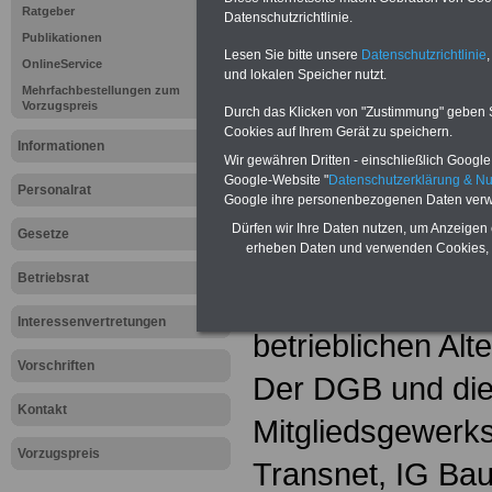
Ihre Wünsche!
Ratgeber
Datenschutzrichtlinie.
Publikationen
Lesen Sie bitte unsere
Datenschutzrichtlinie
,
OnlineService
Zurück zur Übe
und lokalen Speicher nutzt.
Mehrfachbestellungen zum
Vorzugspreis
"FrauenSache i
Durch das Klicken von "Zustimmung" geben Sie
Cookies auf Ihrem Gerät zu speichern.
Informationen
Dienst"
Wir gewähren Dritten - einschließlich Google -
Google-Website "
Datenschutzerklärung & N
Personalrat
Renten-Plu
Google ihre personenbezogenen Daten verw
Dürfen wir Ihre Daten nutzen, um Anzeigen 
Gesetze
erheben Daten und verwenden Cookies, 
Das Versorgung
Betriebsrat
2001 hat Beamtin
Interessenvertretungen
betrieblichen Alt
Vorschriften
Der DGB und di
Kontakt
Mitgliedsgewerks
Vorzugspreis
Transnet, IG Ba