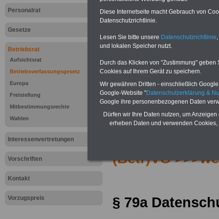
Personalrat
Diese Internetseite macht Gebrauch von Cooki
Datenschutzrichtlinie.
Gesetze
Lesen Sie bitte unsere
Datenschutzrichtlinie
,
und lokalen Speicher nutzt.
Betriebsrat
Aufsichtsrat
Durch das Klicken von "Zustimmung" geben Sie
Cookies auf Ihrem Gerät zu speichern.
Betriebsverfassungsgesetz
Europa
Wir gewähren Dritten - einschließlich Google -
Google-Website "
Datenschutzerklärung & N
Freistellung
Google ihre personenbezogenen Daten verw
Mitbestimmungsrechte
Dürfen wir Ihre Daten nutzen, um Anzeigen 
Zur Übersicht d
Wahlen
erheben Daten und verwenden Cookies, 
Betriebsverfas
Interessenvertretungen
(Betr)VG >>>we
Vorschriften
Kontakt
§ 79a Datensch
Vorzugspreis