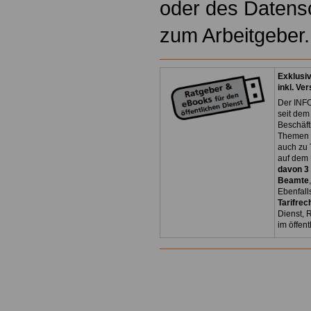
oder des Datens
zum Arbeitgeber.
Exklusi
inkl. Ve
Der INFO
seit dem
Beschäft
Themen 
auch zu
auf dem 
davon 3
Beamte
Ebenfall
Tarifrec
Dienst, 
im öffen