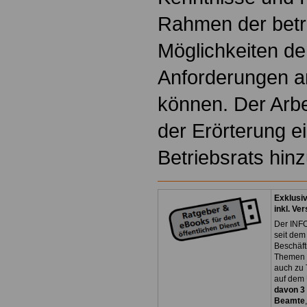
Rahmen der betr
Möglichkeiten de
Anforderungen a
können. Der Arb
der Erörterung ei
Betriebsrats hin
Exklusi
inkl. Ve
Der INFO
seit dem
Beschäft
Themen 
auch zu
auf dem 
davon 3
Beamte