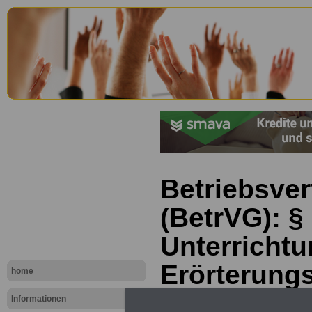
Betriebsve
(BetrVG): §
Unterricht
Erörterungs
home
Arbeitgebe
Informationen