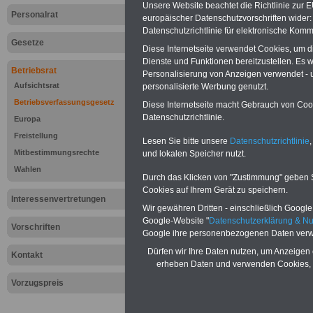
Unsere Website beachtet die Richtlinie zur 
Personalrat
europäischer Datenschutzvorschriften wide
Datenschutzrichtlinie für elektronische Komm
Gesetze
Diese Internetseite verwendet Cookies, um 
Dienste und Funktionen bereitzustellen. Es
Betriebsrat
Personalisierung von Anzeigen verwendet - un
Aufsichtsrat
personalisierte Werbung genutzt.
Betriebsverfassungsgesetz
Diese Internetseite macht Gebrauch von Cooki
Datenschutzrichtlinie.
Europa
Freistellung
Lesen Sie bitte unsere
Datenschutzrichtlinie
,
Mitbestimmungsrechte
und lokalen Speicher nutzt.
Wahlen
Durch das Klicken von "Zustimmung" geben Sie
Cookies auf Ihrem Gerät zu speichern.
Interessenvertretungen
Wir gewähren Dritten - einschließlich Google -
Google-Website "
Datenschutzerklärung & N
Zur Übersicht d
Vorschriften
Google ihre personenbezogenen Daten verw
Betriebsverfas
Dürfen wir Ihre Daten nutzen, um Anzeigen 
Kontakt
erheben Daten und verwenden Cookies, 
(Betr)VG >>>we
Vorzugspreis