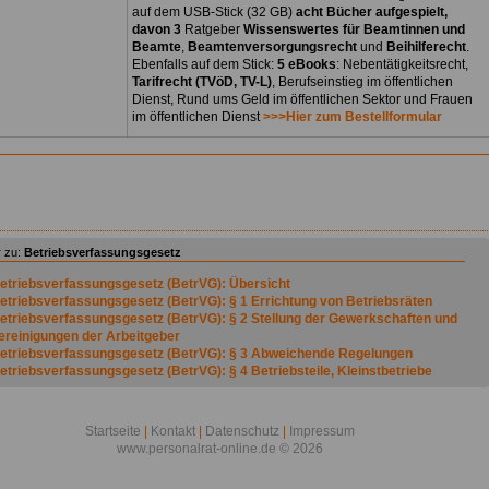
auf dem USB-Stick (32 GB)
acht Bücher aufgespielt,
davon 3
Ratgeber
Wissenswertes für Beamtinnen und
Beamte
,
Beamtenversorgungsrecht
und
Beihilferecht
.
Ebenfalls auf dem Stick:
5 eBooks
: Nebentätigkeitsrecht,
Tarifrecht (TVöD, TV-L)
, Berufseinstieg im öffentlichen
Dienst, Rund ums Geld im öffentlichen Sektor und Frauen
im öffentlichen Dienst
>>>Hier zum Bestellformular
 zu:
Betriebsverfassungsgesetz
etriebsverfassungsgesetz (BetrVG): Übersicht
etriebsverfassungsgesetz (BetrVG): § 1 Errichtung von Betriebsräten
etriebsverfassungsgesetz (BetrVG): § 2 Stellung der Gewerkschaften und
ereinigungen der Arbeitgeber
etriebsverfassungsgesetz (BetrVG): § 3 Abweichende Regelungen
etriebsverfassungsgesetz (BetrVG): § 4 Betriebsteile, Kleinstbetriebe
etriebsverfassungsgesetz (BetrVG): § 5 Arbeitnehmer
etriebsverfassungsgesetz (BetrVG): § 6 (weggefallen)
etriebsverfassungsgesetz (BetrVG): § 7 Wahlberechtigung
Startseite
|
Kontakt
|
Datenschutz
|
Impressum
etriebsverfassungsgesetz (BetrVG): § 8 Wählbarkeit
www.personalrat-online.de © 2026
etriebsverfassungsgesetz (BetrVG): § 9 Zahl der Betriebsratsmitglieder *)
etriebsverfassungsgesetz (BetrVG): § 10 (weggefallen)