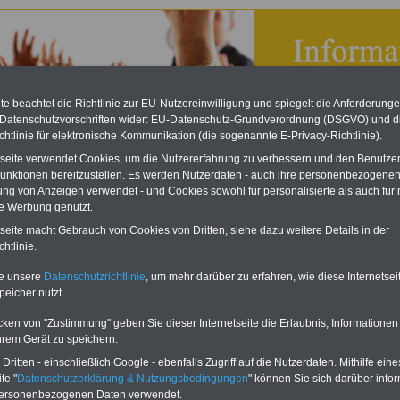
e beachtet die Richtlinie zur EU-Nutzereinwilligung und spiegelt die Anforderung
 Datenschutzvorschriften wider: EU-Datenschutz-Grundverordnung (DSGVO) und d
chtlinie für elektronische Kommunikation (die sogenannte E-Privacy-Richtlinie).
tseite verwendet Cookies, um die Nutzererfahrung zu verbessern und den Benutze
unktionen bereitzustellen. Es werden Nutzerdaten - auch ihre personenbezogenen
ung von Anzeigen verwendet - und Cookies sowohl für personalisierte als auch für 
te Werbung genutzt.
tseite macht Gebrauch von Cookies von Dritten, siehe dazu weitere Details in der
bsverfassungsgesetz (BetrVG): § 91 Mitbestimmungsrecht
htlinie.
eBook zum Tarifrecht
te unsere
Datenschutzrichtlinie
, um mehr darüber zu erfahren, wie diese Internetse
ÖD neu aufgelegt
peicher nutzt.
Das beliebte eBook wurde im
Oktober 2025 neu aufgelegt. Mit
cken von "Zustimmung" geben Sie dieser Internetseite die Erlaubnis, Informationen
allen Entgelttabellen für
hrem Gerät zu speichern.
Beschäftigte - TVöD und TV-L -
sowie den
ritten - einschließlich Google - ebenfalls Zugriff auf die Nutzerdaten. Mithilfe eine
Auszubildendenvergütungen,
te "
Datenschutzerklärung & Nutzungsbedingungen
" können Sie sich darüber infor
Praktikantenentgelten und
personenbezogenen Daten verwendet.