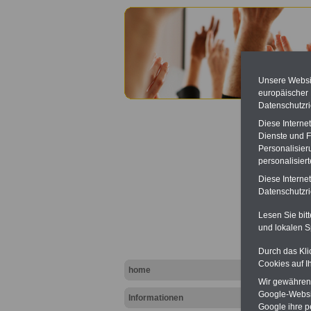
Unsere Websit
europäischer
Datenschutzri
Diese Interne
Dienste und F
Personalisier
personalisier
Diese Interne
Betrie
Datenschutzric
Lesen Sie bit
und lokalen S
Durch das Kli
Cookies auf I
home
Wir gewähren D
Google-Websi
Informationen
Google ihre 