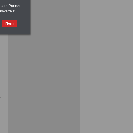
nsere Partner
sswerte zu
ACHTUNG
Nebentätigkeitsrecht:
vor Jobaufnahme
schlau machen
Nein
>>>
OnlineBuch
für nur 7,50 Euro
e