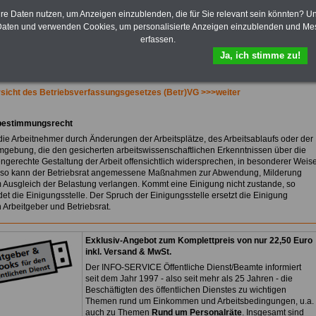
Bezüge für Studierende von
Bund, Länder und Kommunen.
hre Daten nutzen, um Anzeigen einzublenden, die für Sie relevant sein könnten? U
aten und verwenden Cookies, um personalisierte Anzeigen einzublenden und Me
>>>
Hier zur Bestellung des
erfassen.
eBooks Tarifrecht
Ja, ich stimme zu!
sicht des Betriebsverfassungsgesetzes (Betr)VG >>>weiter
tbestimmungsrecht
ie Arbeitnehmer durch Änderungen der Arbeitsplätze, des Arbeitsablaufs oder der
mgebung, die den gesicherten arbeitswissenschaftlichen Erkenntnissen über die
gerechte Gestaltung der Arbeit offensichtlich widersprechen, in besonderer Weis
, so kann der Betriebsrat angemessene Maßnahmen zur Abwendung, Milderung
 Ausgleich der Belastung verlangen. Kommt eine Einigung nicht zustande, so
et die Einigungsstelle. Der Spruch der Einigungsstelle ersetzt die Einigung
 Arbeitgeber und Betriebsrat.
Exklusiv-Angebot zum Komplettpreis von nur 22,50 Euro
inkl. Versand & MwSt.
Der INFO-SERVICE Öffentliche Dienst/Beamte informiert
seit dem Jahr 1997 - also seit mehr als 25 Jahren - die
Beschäftigten des öffentlichen Dienstes zu wichtigen
Themen rund um Einkommen und Arbeitsbedingungen, u.a.
auch zu Themen
Rund um Personalräte
. Insgesamt sind