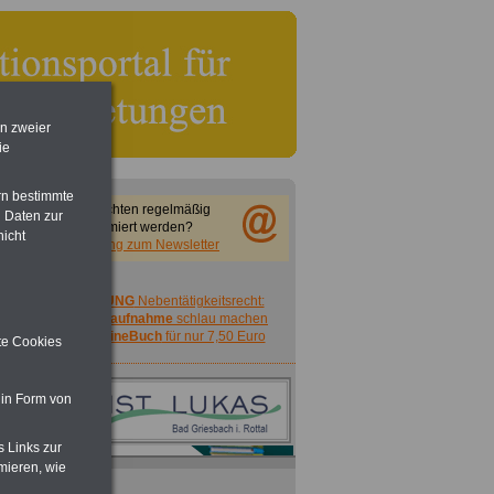
en zweier
ie
rn bestimmte
Sie möchten regelmäßig
 Daten zur
informiert werden?
nicht
Anmeldung zum Newsletter
ACHTUNG
Nebentätigkeitsrecht:
vor Jobaufnahme
schlau machen
>>>
OnlineBuch
für nur 7,50 Euro
ite Cookies
 in Form von
s Links zur
mieren, wie