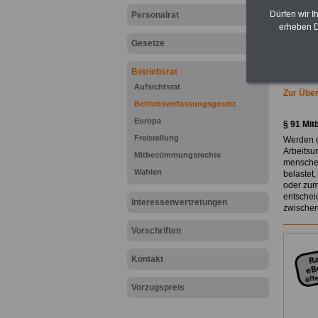
Dürfen wir I
Personalrat
erheben D
Gesetze
Betriebsrat
Aufsichtsrat
Zur Über
Betriebsverfassungsgesetz
Europa
§ 91 Mi
Freistellung
Werden d
Arbeitsu
Mitbestimmungsrechte
menschen
Wahlen
belastet
oder zum
entscheid
Interessenvertretungen
zwischen
Vorschriften
Kontakt
Vorzugspreis