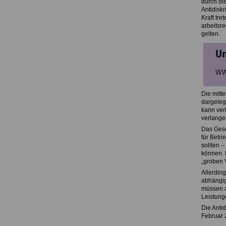
durch di
Antidisk
Kraft tr
arbeitsr
gelten.
Die mitt
dargeleg
kann ver
verlange
Das Gese
für Betr
sollten 
können. 
„groben 
Allerdin
abhängig
müssen a
Leistunge
Die Antid
Februar 