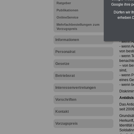
Unmittelb
Ratgeber
Google ihre 
Arbeitsp
Publikationen
Benachte
Dürfen wir I
OnlineService
Mittelba
erheben D
oder Verf
Mehrfachbestellungen zum
Entgeltdi
Vorzugspreis
- wenn k
Bekannte
Informationen
- wenn Al
- wenn A
von best
Personalrat
- wenn Te
benachte
Gesetze
– von be
sind,
- wenn P
Betriebsrat
eines Ge
- wenn be
Interessenvertretungen
Diskrimi
Antidisk
Vorschriften
Das Anti
seit 200
Kontakt
Grundsät
Herkunft
Vorzugspreis
Identität
Soldatin