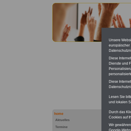
Unsere Websit
europäischer
Datenschutzri
Diese Interne
Dienste und F
Personalisier
personalisier
Lexiko
Diese Interne
Datenschutzric
Werbung
Festpre
Lesen Sie bit
Banner 
dienst.
und lokalen S
schreib
Durch das Kli
home
Cookies auf I
Zurück z
Aktuelles
Wir gewähren D
Diskri
Termine
Google-Websi