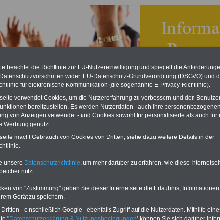
e beachtet die Richtlinie zur EU-Nutzereinwilligung und spiegelt die Anforderung
 Datenschutzvorschriften wider: EU-Datenschutz-Grundverordnung (DSGVO) und d
chtlinie für elektronische Kommunikation (die sogenannte E-Privacy-Richtlinie).
tseite verwendet Cookies, um die Nutzererfahrung zu verbessern und den Benutze
unktionen bereitzustellen. Es werden Nutzerdaten - auch ihre personenbezogenen
ung von Anzeigen verwendet - und Cookies sowohl für personalisierte als auch für 
te Werbung genutzt.
n Frauenratgeber: Diskriminierung, unmittelbare-mittelbare
tseite macht Gebrauch von Cookies von Dritten, siehe dazu weitere Details in der
htlinie.
 mit Banner bzw. Textlink:
Diesen Platz können Sie mieten! Schon zum
is von 250 Euro für 6 Monate oder 400 Euro für 12 Monate können Sie einen
te unsere
Datenschutzrichtlinie
, um mehr darüber zu erfahren, wie diese Internetse
buchen, der auf allen Einzelseiten dieser Website
frauen-im-oeffentlichen-
de
eingeblendet wird. Bei Interesse, einfach dieses
Formular ausfüllen
oder
peicher nutzt.
en Sie uns Ihre Wünsche!
cken von "Zustimmung" geben Sie dieser Internetseite die Erlaubnis, Informationen
hrem Gerät zu speichern.
ur Übersicht des Ratgebers "FrauenSache im öffentlichen Dienst"
ritten - einschließlich Google - ebenfalls Zugriff auf die Nutzerdaten. Mithilfe eine
minierung, unmittelbare-mittelbare
te "
Datenschutzerklärung & Nutzungsbedingungen
" können Sie sich darüber infor