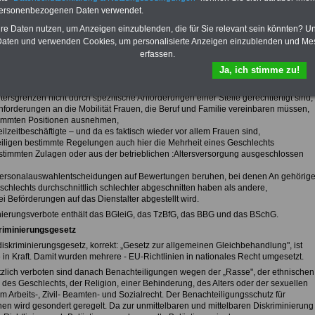
are Diskriminierung ist, wenn eine Frau, einfach weil sie Frau ist („Das ist kein
personenbezogenen Daten verwendet.
latz für eine Frau") oder weil bestimmte Merkmale (z. B. Schwangerschaft) zu
iligungen führen. Das muss nicht näher erklärt werden.
hre Daten nutzen, um Anzeigen einzublenden, die für Sie relevant sein könnten? U
re Diskriminierung ist, wenn scheinbar neutrale Vorschriften, Maßnahmen, Kriterien
aten und verwenden Cookies, um personalisierte Anzeigen einzublenden und Me
ahren schließlich doch zu Benachteiligungen führen (z. B. -
erfassen.
skriminierung). Mittelbar diskriminierend kann es sich für Frauen auswirken
Ja, ich stimme zu!
eine :Stellenausschreibung erfolgt, sondern Bewerberinnen aus dem
nkreis der Verwaltungsbeschäftigten herausgepickt werden,
tersgrenzen nicht durch spezifische Anforderungen einer Stelle gerechtfertigt sind,
nforderungen an die Mobilität Frauen, die Beruf und Familie vereinbaren müssen,
immten Positionen ausnehmen,
ilzeitbeschäftigte – und da es faktisch wieder vor allem Frauen sind,
iligen bestimmte Regelungen auch hier die Mehrheit eines Geschlechts
stimmten Zulagen oder aus der betrieblichen :Altersversorgung ausgeschlossen
ersonalauswahlentscheidungen auf Bewertungen beruhen, bei denen An gehörig
schlechts durchschnittlich schlechter abgeschnitten haben als andere,
i Beförderungen auf das Dienstalter abgestellt wird.
nierungsverbote enthält das BGleiG, das TzBfG, das BBG und das BSchG.
riminierungsgesetz
diskriminierungsgesetz, korrekt: „Gesetz zur allgemeinen Gleichbehandlung", ist
6 in Kraft. Damit wurden mehrere - EU-Richtlinien in nationales Recht umgesetzt.
zlich verboten sind danach Benachteiligungen wegen der „Rasse", der ethnischen
, des Geschlechts, der Religion, einer Behinderung, des Alters oder der sexuellen
 im Arbeits-, Zivil- Beamten- und Sozialrecht. Der Benachteiligungsschutz für
nen wird gesondert geregelt. Da zur unmittelbaren und mittelbaren Diskriminierung