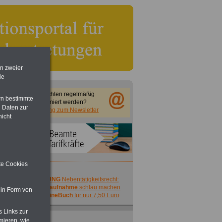
en zweier
ie
Sie möchten regelmäßig
rn bestimmte
informiert werden?
 Daten zur
Anmeldung zum Newsletter
nicht
ite Cookies
ACHTUNG
Nebentätigkeitsrecht:
vor Jobaufnahme
schlau machen
 in Form von
>>>
OnlineBuch
für nur 7,50 Euro
s Links zur
mieren, wie