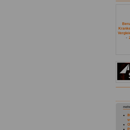
Beru
Kranke
Vergle
-
mehr
I
v
O
P