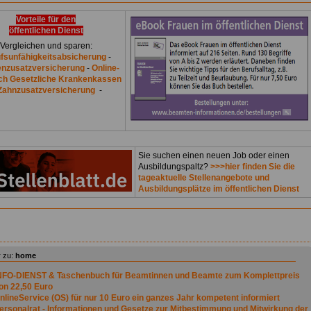
Vorteile für den
öffentlichen Dienst
Vergleichen und sparen:
fsunfähigkeitsabsicherung
-
nzusatzversicherung
-
Online-
ich Gesetzliche Krankenkassen
Zahnzusatzversicherung
-
Sie suchen einen neuen Job oder einen
Ausbildungspaltz?
>>>hier finden Sie die
tageaktuelle Stellenangebote und
Ausbildungsplätze im öffentlichen Dienst
 zu:
home
NFO-DIENST & Taschenbuch für Beamtinnen und Beamte zum Komplettpreis
on 22,50 Euro
nlineService (OS) für nur 10 Euro ein ganzes Jahr kompetent informiert
ersonalrat - Informationen und Gesetze zur Mitbestimmung und Mitwirkung der