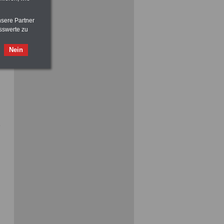
nsere Partner
sswerte zu
Nein
ACHTUNG
Nebentätigkeitsrecht:
vor Jobaufnahme
schlau machen
>>>
OnlineBuch
für nur 7,50 Euro
e