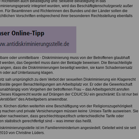
e Richtlinien auch Belästigung und :sexuelle Belästigung in das
riminierungsgesetz integriert wurden, wird das Beschäftigtenschutzgesetz außer
eten. Für Beamtinnen und Richterinnen des Bundes und der Länder sollen die
echtlichen Vorschriften entsprechend ihrer besonderen Rechtsstellung ebenfalls
elbare oder unmittelbare - Diskriminierung muss von der Betroffenen glaubhaft
t werden, das Gegenteil muss dann der Beklagte beweisen. Die Benachteiligte
langen, dass die Diskriminierungen beseitigt werden, sie kann Schadensersatz
n oder auf Unterlassung klagen.
tz sah ursprünglich zu dem Verbot der sexuellen Diskriminierung ein Klagerecht
iebsräte gegen Benachteiligungen am Arbeitsplatz vor. Er oder die Gewerkschaft
– unabhängig vom Vorgehen der betroffenen Frau – das Arbeitsgericht anrufen
Dieses Klagerecht wurde auf Drängen der CDU/CSU ein geschränkt: Es ist nur bei
Verstößen" des Arbeitgebers anwendbar.
gs: Kirchen dürfen weiterhin eine Beschäftigung von der Religionszugehörigkeit
 machen und private Versicherungen müssen keine :Unisex-Tarife ausweisen. Sie
ber nachweisen, dass geschlechtsspezifisch unterschiedliche Tarife oder
n statistisch gerechtfertigt sind – was immer das heißt.
iskriminierungsstelle ist im Familienministerium angesiedelt. Geleitet wird sie seit
2010 von Christine Lüders.