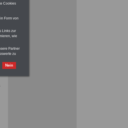
ite Cookies
 in Form von
s Links zur
mieren, wie
ACHTUNG
Nebentätigkeitsrecht:
vor Jobaufnahme
schlau machen
nsere Partner
>>>
OnlineBuch
für nur 7,50 Euro
sswerte zu
Nein
s