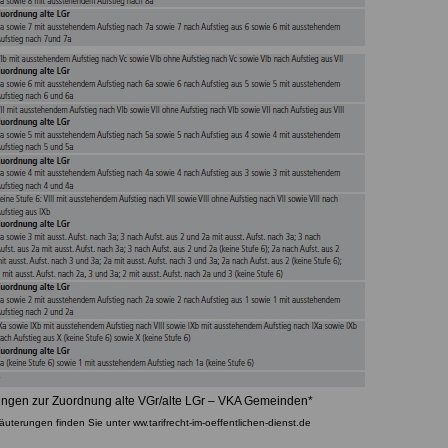
ungen zur Zuordnung alte VGr/alte LGr – VKA Gemeinden*
läuterungen finden Sie unter ww.tarifrecht-im-oeffentlichen-dienst.de