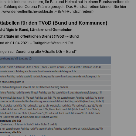
esministerium des Innern, für Bau und Heimat hat in einem Rundschreiben die
zur Zahlung der Corona Prämie geregelt. Das Rundschreiben können Sie hier
: www.der-oeffentliche-sektor.de ➚ (BMI-Rundschreiben)
lttabellen für den TVöD (Bund und Kommunen)
chäftigte in Bund, Ländern und Gemeinden
chäftigte im öffentlichen Dienst (TVöD) – Bund
d ab 01.04.2021 – Tarifgebiet West und Ost
ungen zur Zuordnung alte VGr/alte LGr – Bund*