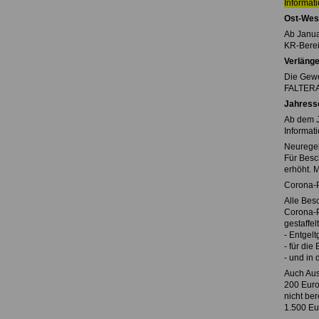
Informat
Ost-West
Ab Janua
KR-Berei
Verlänge
Die Gewe
FALTERAr
Jahress
Ab dem J
Informat
Neuregel
Für Besc
erhöht. 
Corona-
Alle Bes
Corona-P
gestaffelt
- Entgelt
- für die
- und in
Auch Aus
200 Euro
nicht be
1.500 Eu