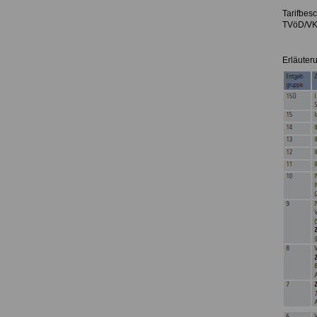
Tarifbes
TVöD/VKA
Erläuter