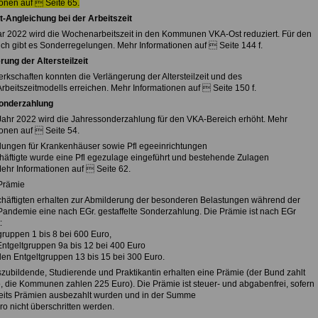
ionen auf  Seite 65.
-Angleichung bei der Arbeitszeit
r 2022 wird die Wochenarbeitszeit in den Kommunen VKA-Ost reduziert. Für den
ch gibt es Sonderregelungen. Mehr Informationen auf  Seite 144 f.
rung der Altersteilzeit
rkschaften konnten die Verlängerung der Altersteilzeit und des
beitszeitmodells erreichen. Mehr Informationen auf  Seite 150 f.
onderzahlung
ahr 2022 wird die Jahressonderzahlung für den VKA-Bereich erhöht. Mehr
ionen auf  Seite 54.
ungen für Krankenhäuser sowie Pfl egeeinrichtungen
häftigte wurde eine Pfl egezulage eingeführt und bestehende Zulagen
Mehr Informationen auf  Seite 62.
Prämie
chäftigten erhalten zur Abmilderung der besonderen Belastungen während der
andemie eine nach EGr. gestaffelte Sonderzahlung. Die Prämie ist nach EGr
:
gruppen 1 bis 8 bei 600 Euro,
 Entgeltgruppen 9a bis 12 bei 400 Euro
 den Entgeltgruppen 13 bis 15 bei 300 Euro.
zubildende, Studierende und Praktikantin erhalten eine Prämie (der Bund zahlt
, die Kommunen zahlen 225 Euro). Die Prämie ist steuer- und abgabenfrei, sofern
reits Prämien ausbezahlt wurden und in der Summe
ro nicht überschritten werden.