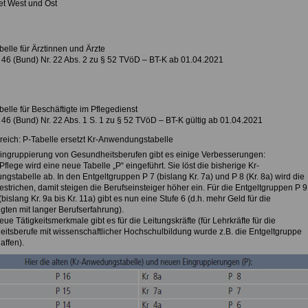
iet West und Ost
belle für Ärztinnen und Ärzte
46 (Bund) Nr. 22 Abs. 2 zu § 52 TVöD – BT-K ab 01.04.2021
belle für Beschäftigte im Pflegedienst
46 (Bund) Nr. 22 Abs. 1 S. 1 zu § 52 TVöD – BT-K gültig ab 01.04.2021
reich: P-Tabelle ersetzt Kr-Anwendungstabelle
Eingruppierung von Gesundheitsberufen gibt es einige Verbesserungen:
 Pflege wird eine neue Tabelle „P“ eingeführt. Sie löst die bisherige Kr-
gstabelle ab. In den Entgeltgruppen P 7 (bislang Kr. 7a) und P 8 (Kr. 8a) wird die
estrichen, damit steigen die Berufseinsteiger höher ein. Für die Entgeltgruppen P 9
(bislang Kr. 9a bis Kr. 11a) gibt es nun eine Stufe 6 (d.h. mehr Geld für die
igten mit langer Berufserfahrung).
neue Tätigkeitsmerkmale gibt es für die Leitungskräfte (für Lehrkräfte für die
itsberufe mit wissenschaftlicher Hochschulbildung wurde z.B. die Entgeltgruppe
affen).