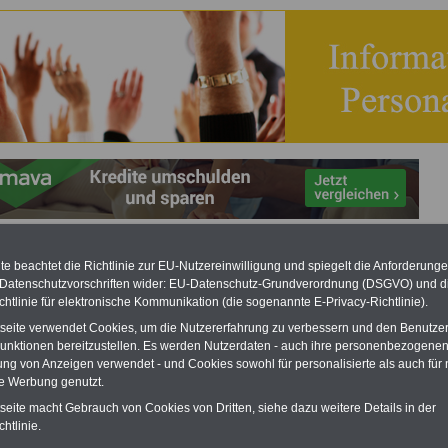
stabellen im öffentlichen Dienst (Bund, Länder,
e beachtet die Richtlinie zur EU-Nutzereinwilligung und spiegelt die Anforderung
unen)
 Datenschutzvorschriften wider: EU-Datenschutz-Grundverordnung (DSGVO) und d
chtlinie für elektronische Kommunikation (die sogenannte E-Privacy-Richtlinie).
RVICE "Beamtinnen und Beamte/Öffentlicher Dienst":
Für nur 15 Euro
tseite verwendet Cookies, um die Nutzererfahrung zu verbessern und den Benutze
MwSt.) bei einer Laufzeit von 12 Monaten können Sie mehr als zehn Bücher
unktionen bereitzustellen. Es werden Nutzerdaten - auch ihre personenbezogenen
emenbereich Beamtinnen und Beamte sowie Öffentlicher Dienst
ung von Anzeigen verwendet - und Cookies sowohl für personalisierte als auch für 
rladen, lesen und/oder ausdrucken. Der PDF-SERVICE bietet z.B. das
te Werbung genutzt.
table eBook zum Tarifrecht für den öffentlichen Dienst (mit TVöD bzw.
das mindestens einmal im Jahr aktualisiert wird.
Besonderer Komfort: Sie
tseite macht Gebrauch von Cookies von Dritten, siehe dazu weitere Details in der
 aus dem eBook mit einer VerLINKung direkt zur weiterführenden
htlinie.
e gelangen.
Daneben finden Sie mehrere OnlineBücher bzw. weitere
: Wissenswertes für Beamtinnen und Beamte mit der Besoldung,