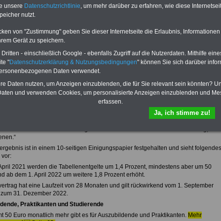
te unsere
Datenschutzrichtlinie
, um mehr darüber zu erfahren, wie diese Internetse
erecht in Bund und Ländern, Beamtenversorgungs-recht in Bund und Ländern,
peicher nutzt.
tig-keitsrecht für Beamte und Arbeitnehmer). Daneben bieten wir
hlte Links, z.B. Nebenjob, Musterformular für den Teilzeitantrag usw.
r zur Anmeldung
cken von "Zustimmung" geben Sie dieser Internetseite die Erlaubnis, Informationen
hrem Gerät zu speichern.
 schufafreien Kredit der Sigma Kreditbank beantragen!
ritten - einschließlich Google - ebenfalls Zugriff auf die Nutzerdaten. Mithilfe eine
te "
Datenschutzerklärung & Nutzungsbedingungen
" können Sie sich darüber infor
einigung bei Bund und Kommunen (TVöD)
personenbezogenen Daten verwendet.
 und die Vereinigung der kommunalen Arbeitgeberverbände (VKA) haben sich in
hre Daten nutzen, um Anzeigen einzublenden, die für Sie relevant sein könnten? U
frunde 2020 mit den Gewerkschaften für die rund 2,3 Millionen Beschäftigten im
aten und verwenden Cookies, um personalisierte Anzeigen einzublenden und Me
chen Dienst auf ein Ergebnis verständigt. Der Verhandlungsführer des Bundes, Horst
erfassen.
 fasst sein Statement wie folgt zusammen: „Wir haben hart und lange miteinander
Ja, ich stimme zu!
t, aber es hat sich gelohnt. Auf den öffentlichen Dienst ist Verlass. Das hat sich
der Vergangenheit häufig in historischen Situationen gezeigt. Mit dem
chluss erhalten unsere Beschäftigten im öffentlichen Dienst die Wertschätzung, die
enen.“
fergebnis ist in einem 10-seitigen Einigungspapier festgehalten und sieht folgende
 vor:
 April 2021 werden die Tabellenentgelte um 1,4 Prozent, mindestens aber um 50
nd ab dem 1. April 2022 um weitere 1,8 Prozent erhöht.
fvertrag hat eine Laufzeit von 28 Monaten und gilt rückwirkend vom 1. September
 zum 31. Dezember 2022.
dende, Praktikanten und Studierende
t 50 Euro monatlich mehr gibt es für Auszubildende und Praktikanten.
Mehr