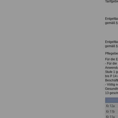
Tarifgeb
Entgeltta
gemäß § 
Entgeltta
gemäß § 
Pflegebe
Für die 
- Für die
Anwendun
Stufe 1 g
bis P 14 
Beschäft
- Völlig 
Gesundhe
13 gesch