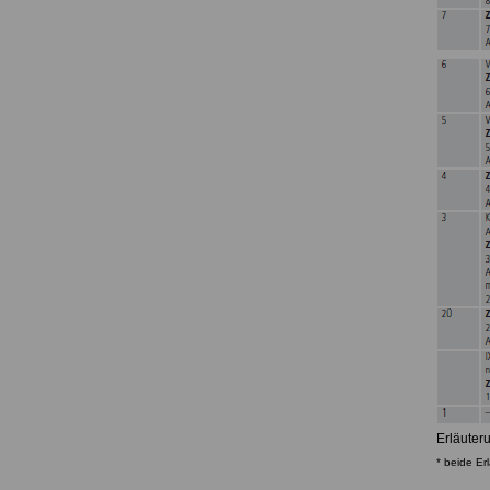
Erläuter
* beide Er