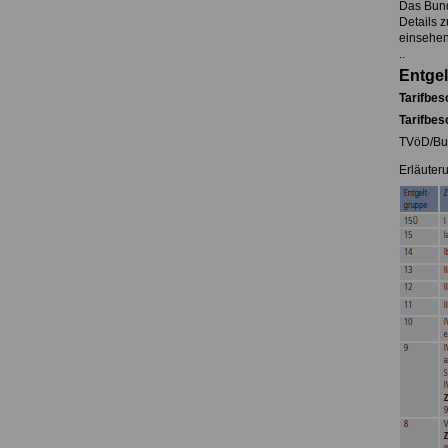
Das Bund
Details 
einsehen
..
Entge
Tarifbes
Tarifbes
TVöD/Bun
Erläuter