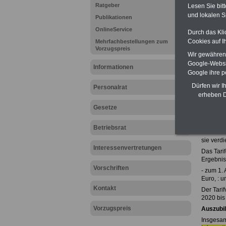
Ratgeber
Lesen Sie bit
Beihilf
und lokalen S
Nebentä
Publikationen
ausgewä
OnlineService
>>>hie
Durch das Kli
Cookies auf I
Mehrfachbestellungen zum
Hier den
Vorzugspreis
Wir gewähren D
Google-Websi
Informationen
Tarif
Google ihre 
Der Bund
Dürfen wir I
Personalrat
der Tari
erheben D
öffentli
Gesetze
Seehofer
verhandel
auch in 
Betriebsrat
Tarifabs
sie verdi
Interessenvertretungen
Das Tari
Ergebnis
Vorschriften
- zum 1.
Euro, : u
Kontakt
Der Tari
2020 bis
Vorzugspreis
Auszubil
Insgesam