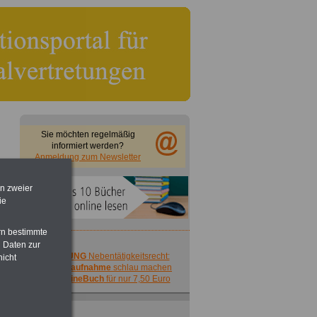
Sie möchten regelmäßig
informiert werden?
Anmeldung zum Newsletter
en zweier
ie
rn bestimmte
 Daten zur
ACHTUNG
Nebentätigkeitsrecht:
nicht
vor Jobaufnahme
schlau machen
>>>
OnlineBuch
für nur 7,50 Euro