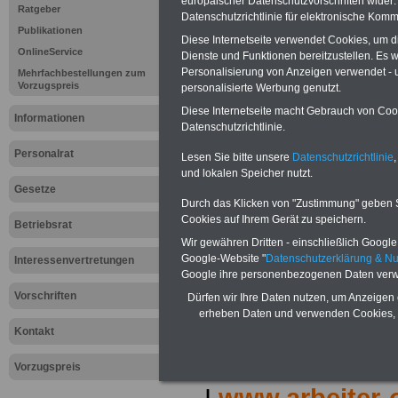
europäischer Datenschutzvorschriften wide
Ratgeber
Für nur 15 Euro (inkl. MwSt.) 
Datenschutzrichtlinie für elektronische Komm
können Sie mehr als zehn B
Publikationen
Diese Internetseite verwendet Cookies, um 
und Beamte sowie Öffentlicher
OnlineService
Dienste und Funktionen bereitzustellen. Es
ausdrucken. Der PDF-SERVICE
Personalisierung von Anzeigen verwendet - un
Mehrfachbestellungen zum
zum Tarifrecht für den öffen
Vorzugspreis
personalisierte Werbung genutzt.
das mindestens einmal im Jahr 
Diese Internetseite macht Gebrauch von Cooki
Komfort: Sie können aus d
Informationen
Datenschutzrichtlinie.
direkt zur weiterführenden 
mehrere OnlineBücher bzw. w
Personalrat
Lesen Sie bitte unsere
Datenschutzrichtlinie
,
Beamtinnen und Beamte mit de
und lokalen Speicher nutzt.
und Ländern, Beamtenversorg
Gesetze
Nebentätig-keitsrecht für Be
Durch das Klicken von "Zustimmung" geben Sie
wir ausgewählte Links, z.B. N
Cookies auf Ihrem Gerät zu speichern.
Betriebsrat
Teilzeitantrag usw.
>>>hier z
Wir gewähren Dritten - einschließlich Google -
Hier den schufa
Google-Website "
Datenschutzerklärung & N
Interessenvertretungen
Google ihre personenbezogenen Daten verw
Sigma Kreditba
Vorschriften
Dürfen wir Ihre Daten nutzen, um Anzeigen 
erheben Daten und verwenden Cookies, 
Kontakt
Unsere Link-TIP
Vorzugspreis
I
www.arbeiter-