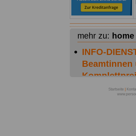
mehr zu:
home
INFO-DIENST
Beamtinnen
Komplettprei
OnlineServic
Startseite
|
Konta
www.person
Euro ein ga
informiert
Personalrat 
Gesetze zur