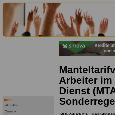
Manteltarifv
Arbeiter im
Dienst (MTA
Sonderrege
home
Aktuelles
Termine
PDF-SERVICE "Beamtinnen u