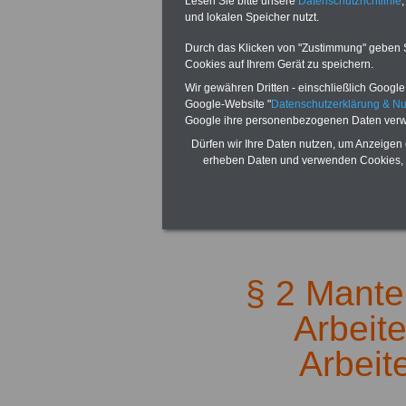
Lesen Sie bitte unsere
Datenschutzrichtlinie
,
und lokalen Speicher nutzt.
www.tarifvertr
Durch das Klicken von "Zustimmung" geben Sie
Cookies auf Ihrem Gerät zu speichern.
Wir gewähren Dritten - einschließlich Google -
Google-Website "
Datenschutzerklärung & N
Google ihre personenbezogenen Daten verw
Dürfen wir Ihre Daten nutzen, um Anzeigen 
erheben Daten und verwenden Cookies, 
Zur
Übersicht 
.
§ 2 Mantelt
Arbeit
Arbeit