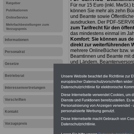
Ratgeber
Für nur 15 Euro (inkl. MwSt.) 
können Sie mehr als zehn B
Publikationen
und Beamte sowie Öffentlicher
OnlineService
ausdrucken. Der PDF-SERVICE
Mehrfachbestellungen zum
zum Tarifrecht für den öffen
Vorzugspreis
das mindestens einmal im Jahr 
Komfort: Sie können aus d
Informationen
direkt zur weiterführenden 
mehrere OnlineBücher bzw. w
Personalrat
Beamtinnen und Beamte mit de
und Ländern, Beamtenversorg
Gesetze
Nebentätig-keitsrecht für Be
wir ausgewählte Links, z.B. N
Betriebsrat
Unsere Website beachtet die Richtlinie zur 
Teilzeitantrag usw.
>>>hier z
europäischer Datenschutzvorschriften wide
Hier den schufa
Datenschutzrichtlinie für elektronische Komm
Interessenvertretungen
Diese Internetseite verwendet Cookies, um 
Sigma Kreditba
Vorschriften
Dienste und Funktionen bereitzustellen. Es
Personalisierung von Anzeigen verwendet - un
personalisierte Werbung genutzt.
Kontakt
Unsere Link-TIP
Diese Internetseite macht Gebrauch von Cooki
Vorzugspreis
Datenschutzrichtlinie.
I
www.arbeiter-