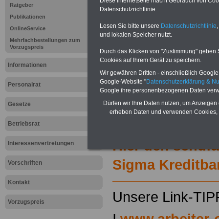
Diese Internetseite macht Gebrauch von Cooki
Ratgeber
Für nur 15 Euro (inkl. MwSt.) 
Datenschutzrichtlinie.
können Sie mehr als zehn B
Publikationen
und Beamte sowie Öffentlicher
Lesen Sie bitte unsere
Datenschutzrichtlinie
,
OnlineService
und lokalen Speicher nutzt.
ausdrucken. Der PDF-SERVICE
Mehrfachbestellungen zum
zum Tarifrecht für den öffen
Vorzugspreis
Durch das Klicken von "Zustimmung" geben Sie
das mindestens einmal im Jahr 
Cookies auf Ihrem Gerät zu speichern.
Komfort: Sie können aus d
Informationen
direkt zur weiterführenden 
Wir gewähren Dritten - einschließlich Google -
mehrere OnlineBücher bzw. w
Google-Website "
Datenschutzerklärung & N
Personalrat
Google ihre personenbezogenen Daten verw
Beamtinnen und Beamte mit de
und Ländern, Beamtenversorg
Dürfen wir Ihre Daten nutzen, um Anzeigen 
Gesetze
Nebentätig-keitsrecht für Be
erheben Daten und verwenden Cookies, 
wir ausgewählte Links, z.B. N
Betriebsrat
Teilzeitantrag usw.
>>>hier z
Hier den schufa
Interessenvertretungen
Sigma Kreditba
Vorschriften
Kontakt
Unsere Link-TIP
Vorzugspreis
I
www.arbeiter-