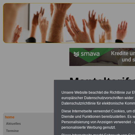
Manteltarifv
Arbeiter im
Unsere Website beachtet die Richtlinie zur 
europäischer Datenschutzvorschriften wide
Dienst (MTA
Datenschutzrichtlinie für elektronische Komm
Diese Internetseite verwendet Cookies, um 
Beschäftig
Dienste und Funktionen bereitzustellen. Es
home
Personalisierung von Anzeigen verwendet - un
Aktuelles
personalisierte Werbung genutzt.
Termine
PDF-SERVICE "Beamtinnen u