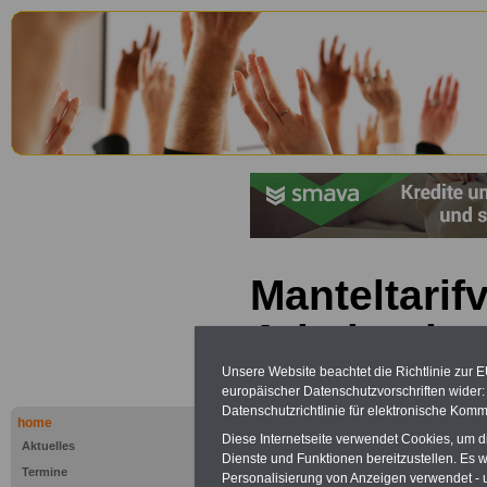
Manteltarifv
Arbeiter im
Dienst (MTA
Unsere Website beachtet die Richtlinie zur 
europäischer Datenschutzvorschriften wide
Datenschutzrichtlinie für elektronische Komm
Lohnanspr
home
Diese Internetseite verwendet Cookies, um 
Aktuelles
Dienste und Funktionen bereitzustellen. Es
Termine
Personalisierung von Anzeigen verwendet - un
PDF-SERVICE "Beamtinnen u