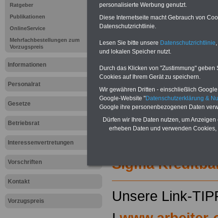
personalisierte Werbung genutzt.
Ratgeber
Für nur 15 Euro (inkl. MwSt.) 
können Sie mehr als zehn B
Publikationen
Diese Internetseite macht Gebrauch von Cooki
und Beamte sowie Öffentlicher
Datenschutzrichtlinie.
OnlineService
ausdrucken. Der PDF-SERVICE
Mehrfachbestellungen zum
Lesen Sie bitte unsere
Datenschutzrichtlinie
,
zum Tarifrecht für den öffen
Vorzugspreis
und lokalen Speicher nutzt.
das mindestens einmal im Jahr 
Komfort: Sie können aus d
Informationen
Durch das Klicken von "Zustimmung" geben Sie
direkt zur weiterführenden 
Cookies auf Ihrem Gerät zu speichern.
mehrere OnlineBücher bzw. w
Personalrat
Wir gewähren Dritten - einschließlich Google -
Beamtinnen und Beamte mit de
Google-Website "
Datenschutzerklärung & N
und Ländern, Beamtenversorg
Gesetze
Google ihre personenbezogenen Daten verw
Nebentätig-keitsrecht für Be
wir ausgewählte Links, z.B. N
Dürfen wir Ihre Daten nutzen, um Anzeigen 
Betriebsrat
Teilzeitantrag usw.
>>>hier z
erheben Daten und verwenden Cookies, 
Hier den schufa
Interessenvertretungen
Sigma Kreditba
Vorschriften
Kontakt
Unsere Link-TIP
Vorzugspreis
I
www.arbeiter-