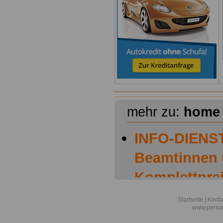
mehr zu:
home
INFO-DIENST
Beamtinnen
Komplettprei
OnlineServic
Startseite
|
Konta
www.person
Euro ein ga