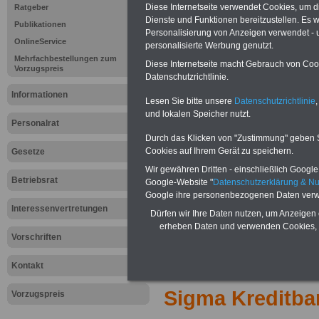
Diese Internetseite verwendet Cookies, um 
Ratgeber
Fristablauf
Dienste und Funktionen bereitzustellen. Es
Publikationen
Personalisierung von Anzeigen verwendet - un
OnlineService
personalisierte Werbung genutzt.
PDF-SERVICE "Beamtinnen u
Mehrfachbestellungen zum
Diese Internetseite macht Gebrauch von Cooki
Für nur 15 Euro (inkl. MwSt.) 
Vorzugspreis
Datenschutzrichtlinie.
können Sie mehr als zehn B
Informationen
und Beamte sowie Öffentlicher
Lesen Sie bitte unsere
Datenschutzrichtlinie
,
ausdrucken. Der PDF-SERVICE
und lokalen Speicher nutzt.
zum Tarifrecht für den öffen
Personalrat
das mindestens einmal im Jahr 
Durch das Klicken von "Zustimmung" geben Sie
Komfort: Sie können aus d
Cookies auf Ihrem Gerät zu speichern.
Gesetze
direkt zur weiterführenden 
Wir gewähren Dritten - einschließlich Google -
mehrere OnlineBücher bzw. w
Betriebsrat
Google-Website "
Datenschutzerklärung & N
Beamtinnen und Beamte mit de
Google ihre personenbezogenen Daten verw
und Ländern, Beamtenversorg
Interessenvertretungen
Dürfen wir Ihre Daten nutzen, um Anzeigen 
Nebentätig-keitsrecht für Be
erheben Daten und verwenden Cookies, 
wir ausgewählte Links, z.B. N
Vorschriften
Teilzeitantrag usw.
>>>hier z
Hier den schufa
Kontakt
Sigma Kreditba
Vorzugspreis