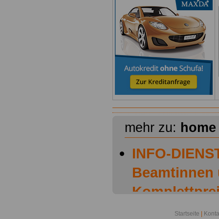
mehr zu:
home
INFO-DIENST
Beamtinnen
Komplettprei
OnlineServic
Startseite
|
Konta