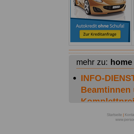
mehr zu:
home
INFO-DIENST
Beamtinnen
Komplettprei
OnlineServic
Startseite
|
Konta
www.person
Euro ein ga