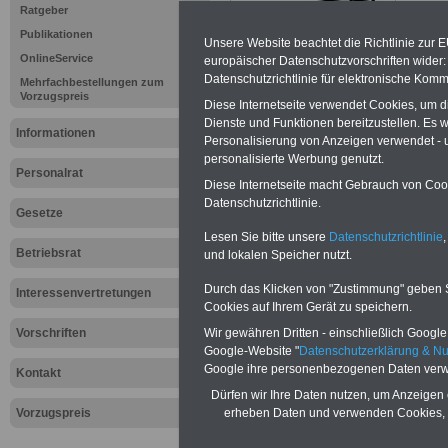
Ratgeber
inkl. Ve
Der INFO
Publikationen
Unsere Website beachtet die Richtlinie zur 
seit 1997
OnlineService
europäischer Datenschutzvorschriften wide
des öffe
Datenschutzrichtlinie für elektronische Komm
Einkomm
Mehrfachbestellungen zum
Vorzugspreis
Jahr 20
Diese Internetseite verwendet Cookies, um 
Nebentät
Dienste und Funktionen bereitzustellen. Es
(32 GB)
Informationen
Personalisierung von Anzeigen verwendet - un
Wissens
personalisierte Werbung genutzt.
Beamten
Personalrat
auf dem 
Diese Internetseite macht Gebrauch von Cooki
Arbeitne
Datenschutzrichtlinie.
Berufsei
Gesetze
öffentli
Lesen Sie bitte unsere
Datenschutzrichtlinie
,
>>>Hier
Betriebsrat
und lokalen Speicher nutzt.
Durch das Klicken von "Zustimmung" geben Sie
Interessenvertretungen
Unsere Link-TIP
Cookies auf Ihrem Gerät zu speichern.
Vorschriften
Wir gewähren Dritten - einschließlich Google -
I
www.arbeiter-
Google-Website "
Datenschutzerklärung & N
Google ihre personenbezogenen Daten verw
Kontakt
www.tarifvertr
Dürfen wir Ihre Daten nutzen, um Anzeigen 
Vorzugspreis
erheben Daten und verwenden Cookies, 