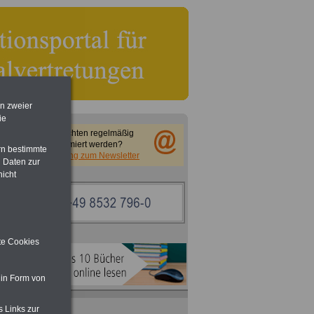
en zweier
ie
Sie möchten regelmäßig
informiert werden?
rn bestimmte
Anmeldung zum Newsletter
 Daten zur
nicht
ite Cookies
 in Form von
s Links zur
ACHTUNG
Nebentätigkeitsrecht: