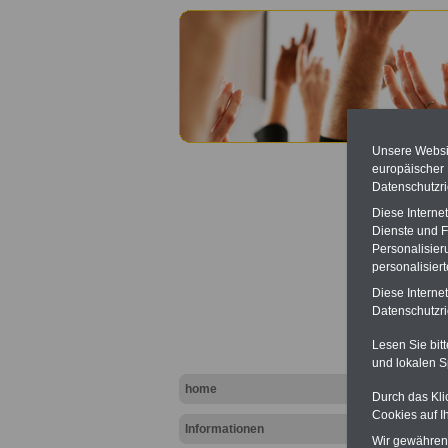
Unsere Websit
europäischer
Datenschutzri
Diese Interne
Dienste und F
Personalisier
Wahlor
personalisier
Diese Interne
Datenschutzric
Lesen Sie bit
und lokalen S
home
Durch das Kli
Cookies auf I
Informationen
Wir gewähren D