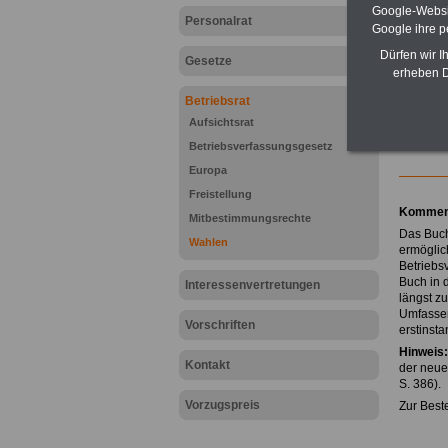
Google-Websi
Personalrat
Google ihre 
Dürfen wir I
Gesetze
erheben D
Betriebsrat
Aufsichtsrat
Zur Über
Betriebsverfassungsgesetz
Europa
Freistellung
Komment
Mitbestimmungsrechte
Das Buch
Wahlen
ermöglic
Betriebs
Buch in 
Interessenvertretungen
längst z
Umfassen
Vorschriften
erstinsta
Hinweis:
Kontakt
der neue
S. 386).
Vorzugspreis
Zur Best