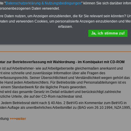
Bezüge für Studierende von
te "
Datenschutzerklärung & Nutzungsbedingungen
" können Sie sich darüber infor
Bund, Länder und Kommunen.
personenbezogenen Daten verwendet.
>>>
Hier zur Bestellung des
hre Daten nutzen, um Anzeigen einzublenden, die für Sie relevant sein könnten? U
eBooks Tarifrecht
aten und verwenden Cookies, um personalisierte Anzeigen einzublenden und Me
erfassen.
Ja, ich stimme zu!
sicht der Wahlordnung (Betr)VG) >>>weiter
ar zur Betriebsverfassung mit Wahlordnung - im Kombipaket mit CD-ROM
 ist auf Arbeitnehmer- wie auf Arbeitgeberseite gleichermaßen anerkannt und
ht eine schnelle und zuverlässige Information über alle Fragen des
verfassungsrechts. Seiner Übersichtlichkeit und Verständlichkeit wegen gehört das
die Hand jeden Arbeitsrechtlers. Für Betriebsräte und Personalabteilungen ist es
u einem Standardwerk für die tägliche Praxis geworden.
d wird das gesamte Gesetz im Detail erläutert und berücksichtigt zahlreiche
nzliche Urteile, die auf der CD-Rom nachlesbar sind.
Jedem Betriebsrat steht nach § 40 Abs. 2 BetrVG ein Kommentar zum BetrVG in
sten Auflage als unentbehrliches Arbeitsmittel zu (BAG vom 26.10.1994, NZA 1995,
ellung
>>>weiter