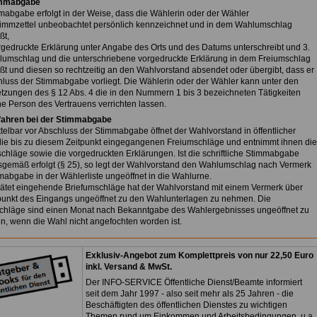
immabgabe
mabgabe erfolgt in der Weise, dass die Wählerin oder der Wähler
timmzettel unbeobachtet persönlich kennzeichnet und in dem Wahlumschlag
ßt,
orgedruckte Erklärung unter Angabe des Orts und des Datums unterschreibt und 3.
umschlag und die unterschriebene vorgedruckte Erklärung in dem Freiumschlag
eßt und diesen so rechtzeitig an den Wahlvorstand absendet oder übergibt, dass er
hluss der Stimmabgabe vorliegt. Die Wählerin oder der Wähler kann unter den
tzungen des § 12 Abs. 4 die in den Nummern 1 bis 3 bezeichneten Tätigkeiten
ne Person des Vertrauens verrichten lassen.
fahren bei der Stimmabgabe
ttelbar vor Abschluss der Stimmabgabe öffnet der Wahlvorstand in öffentlicher
die bis zu diesem Zeitpunkt eingegangenen Freiumschläge und entnimmt ihnen die
hläge sowie die vorgedruckten Erklärungen. Ist die schriftliche Stimmabgabe
gemäß erfolgt (§ 25), so legt der Wahlvorstand den Wahlumschlag nach Vermerk
mabgabe in der Wählerliste ungeöffnet in die Wahlurne.
pätet eingehende Briefumschläge hat der Wahlvorstand mit einem Vermerk über
punkt des Eingangs ungeöffnet zu den Wahlunterlagen zu nehmen. Die
chläge sind einen Monat nach Bekanntgabe des Wahlergebnisses ungeöffnet zu
en, wenn die Wahl nicht angefochten worden ist.
Exklusiv-Angebot zum Komplettpreis von nur 22,50 Euro
inkl. Versand & MwSt.
Der INFO-SERVICE Öffentliche Dienst/Beamte informiert
seit dem Jahr 1997 - also seit mehr als 25 Jahren - die
Beschäftigten des öffentlichen Dienstes zu wichtigen
Themen rund um Einkommen und Arbeitsbedingungen, u.a.