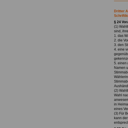
Dritter 
Schriftl
§ 24 Vo
(1) Wahl
sind, ih
1. das W
2. die Vo
3. den S
4. eine 
gegenübe
gekennze
5. einen
Namen un
Stimmabg
Wählerin
Stimmabg
Aushändi
(2) Wahl
Wahl nac
anwesend
in Heima
eines Ve
(3) Für B
kann der
entsprec