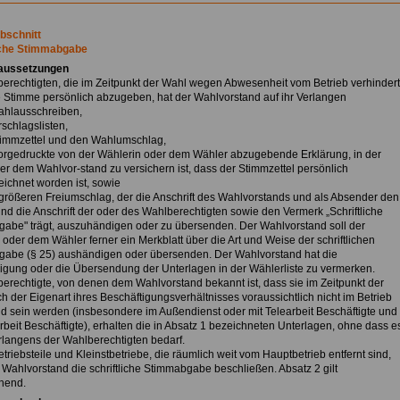
Abschnitt
iche Stimmabgabe
raussetzungen
berechtigten, die im Zeitpunkt der Wahl wegen Abwesenheit vom Betrieb verhindert
re Stimme persönlich abzugeben, hat der Wahlvorstand auf ihr Verlangen
ahlausschreiben,
rschlagslisten,
timmzettel und den Wahlumschlag,
vorgedruckte von der Wählerin oder dem Wähler abzugebende Erklärung, in der
r dem Wahlvor-stand zu versichern ist, dass der Stimmzettel persönlich
ichnet worden ist, sowie
 größeren Freiumschlag, der die Anschrift des Wahlvorstands und als Absender den
d die Anschrift der oder des Wahlberechtigten sowie den Vermerk „Schriftliche
abe" trägt, auszuhändigen oder zu übersenden. Der Wahlvorstand soll der
 oder dem Wähler ferner ein Merkblatt über die Art und Weise der schriftlichen
abe (§ 25) aushändigen oder übersenden. Der Wahlvorstand hat die
gung oder die Übersendung der Unterlagen in der Wählerliste zu vermerken.
berechtigte, von denen dem Wahlvorstand bekannt ist, dass sie im Zeitpunkt der
h der Eigenart ihres Beschäftigungsverhältnisses voraussichtlich nicht im Betrieb
 sein werden (insbesondere im Außendienst oder mit Telearbeit Beschäftigte und
rbeit Beschäftigte), erhalten die in Absatz 1 bezeichneten Unterlagen, ohne dass e
rlangens der Wahlberechtigten bedarf.
etriebsteile und Kleinstbetriebe, die räumlich weit vom Hauptbetrieb entfernt sind,
 Wahlvorstand die schriftliche Stimmabgabe beschließen. Absatz 2 gilt
hend.