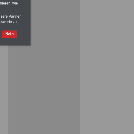
mieren, wie
vor Jobaufnahme
schlau machen
>>>
OnlineBuch
für nur 7,50 Euro
nsere Partner
sswerte zu
Nein
ACHTUNG
Nebentätigkeitsrecht:
vor Jobaufnahme
schlau machen
>>>
OnlineBuch
für nur 7,50 Euro