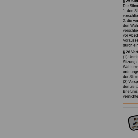
§ 25 St
Die Stim
1. den S
verschlie
2. die v
den Wahl
verschli
vor Absc
Vorausse
durch ei
§ 26 Ver
(1) Unmi
Sitzung 
Wahlumsc
ordnungs
der Stim
(2) Vers
den Zeit
Briefums
vernicht