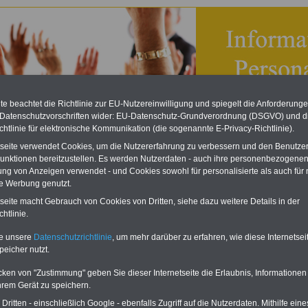
e beachtet die Richtlinie zur EU-Nutzereinwilligung und spiegelt die Anforderung
 Datenschutzvorschriften wider: EU-Datenschutz-Grundverordnung (DSGVO) und d
chtlinie für elektronische Kommunikation (die sogenannte E-Privacy-Richtlinie).
tseite verwendet Cookies, um die Nutzererfahrung zu verbessern und den Benutze
unktionen bereitzustellen. Es werden Nutzerdaten - auch ihre personenbezogenen
ung von Anzeigen verwendet - und Cookies sowohl für personalisierte als auch für 
dnung zum Betriebsrat §§ 24 bis 26
te Werbung genutzt.
tseite macht Gebrauch von Cookies von Dritten, siehe dazu weitere Details in der
eBook zum Tarifrecht
htlinie.
ÖD neu aufgelegt
Das beliebte eBook wurde im
te unsere
Datenschutzrichtlinie
, um mehr darüber zu erfahren, wie diese Internetse
Oktober 2025 neu aufgelegt. Mit
peicher nutzt.
allen Entgelttabellen für
Beschäftigte - TVöD und TV-L -
cken von "Zustimmung" geben Sie dieser Internetseite die Erlaubnis, Informationen
sowie den
hrem Gerät zu speichern.
Auszubildendenvergütungen,
Praktikantenentgelten und
ritten - einschließlich Google - ebenfalls Zugriff auf die Nutzerdaten. Mithilfe eine