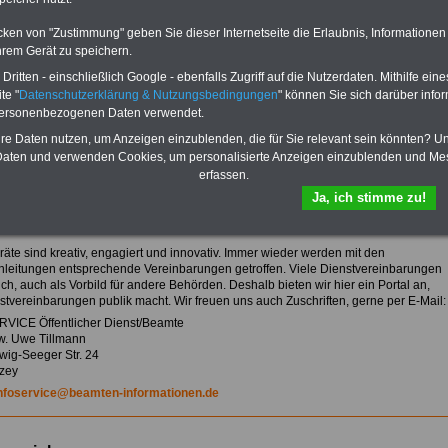
sowie den Auszubildenden-
vergütungen von Bund, Länder
cken von "Zustimmung" geben Sie dieser Internetseite die Erlaubnis, Informationen
und Kommunen.
hrem Gerät zu speichern.
Zum Komplettpreis von 10,00
Euro (inkl. Bearbeitungsentgelt
ritten - einschließlich Google - ebenfalls Zugriff auf die Nutzerdaten. Mithilfe eine
und MwSt.) kann das >>>
eBook
te "
Datenschutzerklärung & Nutzungsbedingungen
" können Sie sich darüber infor
hier bestellt werden
personenbezogenen Daten verwendet.
hre Daten nutzen, um Anzeigen einzublenden, die für Sie relevant sein könnten? U
aten und verwenden Cookies, um personalisierte Anzeigen einzublenden und Me
erfassen.
Ja, ich stimme zu!
vereinbarungen - hier können Personalvertretungen, die
hnen abgeschlossenen Dienstvereinbarungen platzieren
n
räte sind kreativ, engagiert und innovativ. Immer wieder werden mit den
leitungen entsprechende Vereinbarungen getroffen. Viele Dienstvereinbarungen
ch, auch als Vorbild für andere Behörden. Deshalb bieten wir hier ein Portal an,
stvereinbarungen publik macht. Wir freuen uns auch Zuschriften, gerne per E-Mail
VICE Öffentlicher Dienst/Beamte
rw. Uwe Tillmann
wig-Seeger Str. 24
lzey
nfoservice@beamten-informationen.de