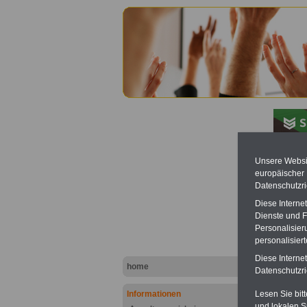
Unsere Websit
europäischer
Person
Datenschutzri
abges
Diese Interne
Dienste und F
Personalisier
personalisier
Diese Interne
home
Datenschutzric
Informationen
Lesen Sie bit
und lokalen S