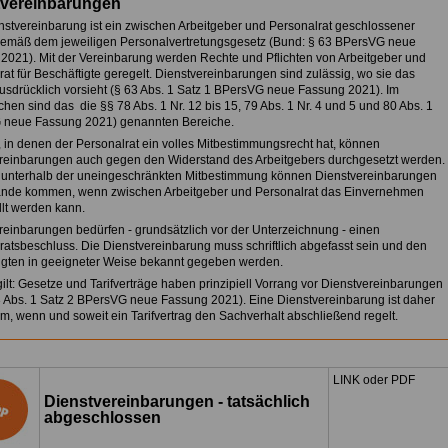
tvereinbarungen
nstvereinbarung ist ein zwischen Arbeitgeber und Personalrat geschlossener
gemäß dem jeweiligen Personalvertretungsgesetz (Bund: § 63 BPersVG neue
2021). Mit der Vereinbarung werden Rechte und Pflichten von Arbeitgeber und
rat für Beschäftigte geregelt. Dienstvereinbarungen sind zulässig, wo sie das
usdrücklich vorsieht (§ 63 Abs. 1 Satz 1 BPersVG neue Fassung 2021). Im
hen sind das die §§ 78 Abs. 1 Nr. 12 bis 15, 79 Abs. 1 Nr. 4 und 5 und 80 Abs. 1
 neue Fassung 2021) genannten Bereiche.
n, in denen der Personalrat ein volles Mitbestimmungsrecht hat, können
reinbarungen auch gegen den Widerstand des Arbeitgebers durchgesetzt werden.
n unterhalb der uneingeschränkten Mitbestimmung können Dienstvereinbarungen
ande kommen, wenn zwischen Arbeitgeber und Personalrat das Einvernehmen
llt werden kann.
reinbarungen bedürfen - grundsätzlich vor der Unterzeichnung - einen
ratsbeschluss. Die Dienstvereinbarung muss schriftlich abgefasst sein und den
igten in geeigneter Weise bekannt gegeben werden.
gilt: Gesetze und Tarifverträge haben prinzipiell Vorrang vor Dienstvereinbarungen
63 Abs. 1 Satz 2 BPersVG neue Fassung 2021). Eine Dienstvereinbarung ist daher
m, wenn und soweit ein Tarifvertrag den Sachverhalt abschließend regelt.
LINK oder PDF
Dienstvereinbarungen - tatsächlich
abgeschlossen