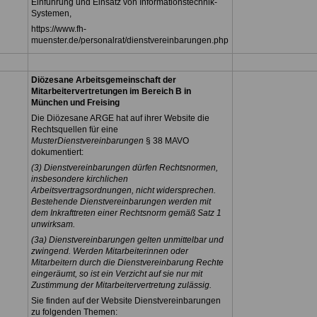
Einführung und Einsatz von Informationstechnik-
Systemen,
https://www.fh-
muenster.de/personalrat/dienstvereinbarungen.php
Diözesane Arbeitsgemeinschaft der
Mitarbeitervertretungen im Bereich B in
München und Freising
Die Diözesane ARGE hat auf ihrer Website die
Rechtsquellen für eine
MusterDienstvereinbarungen
§ 38 MAVO
dokumentiert:
(3) Dienstvereinbarungen dürfen Rechtsnormen,
insbesondere kirchlichen
Arbeitsvertragsordnungen, nicht widersprechen.
Bestehende Dienstvereinbarungen werden mit
dem Inkrafttreten einer Rechtsnorm gemäß Satz 1
unwirksam.
(3a) Dienstvereinbarungen gelten unmittelbar und
zwingend. Werden Mitarbeiterinnen oder
Mitarbeitern durch die Dienstvereinbarung Rechte
eingeräumt, so ist ein Verzicht auf sie nur mit
Zustimmung der Mitarbeitervertretung zulässig.
Sie finden auf der Website Dienstvereinbarungen
zu folgenden Themen: