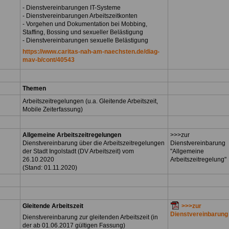
- Dienstvereinbarungen IT-Systeme
- Dienstvereinbarungen Arbeitszeitkonten
- Vorgehen und Dokumentation bei Mobbing,
Staffing, Bossing und sexueller Belästigung
- Dienstvereinbarungen sexuelle Belästigung
https://www.caritas-nah-am-naechsten.de/diag-
mav-b/cont/40543
Themen
Arbeitszeitregelungen (u.a. Gleitende Arbeitszeit,
Mobile Zeiterfassung)
Allgemeine Arbeitszeitregelungen
>>>zur
Dienstvereinbarung über die Arbeitszeitregelungen
Dienstvereinbarung
der Stadt Ingolstadt (DV Arbeitszeit) vom
"Allgemeine
26.10.2020
Arbeitszeitregelung"
(Stand: 01.11.2020)
Gleitende Arbeitszeit
>>>zur
Dienstvereinbarung
Dienstvereinbarung zur gleitenden Arbeitszeit (in
der ab 01.06.2017 gültigen Fassung)