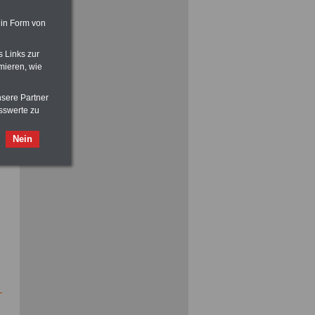
vor Jobaufnahme
schlau machen
>>>
OnlineBuch
für nur 7,50 Euro
 in Form von
s Links zur
mieren, wie
nsere Partner
ACHTUNG
Nebentätigkeitsrecht:
sswerte zu
vor Jobaufnahme
schlau machen
>>>
OnlineBuch
für nur 7,50 Euro
Nein
: