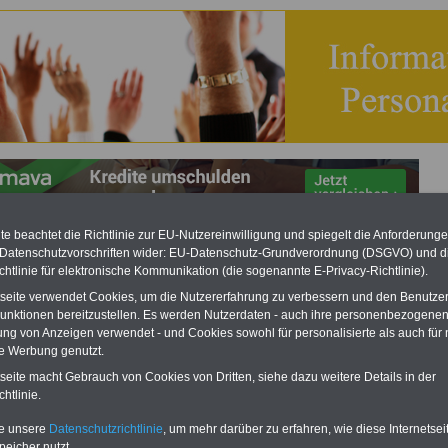
e beachtet die Richtlinie zur EU-Nutzereinwilligung und spiegelt die Anforderung
 Datenschutzvorschriften wider: EU-Datenschutz-Grundverordnung (DSGVO) und d
alrat: Hier können Personalvertretungen ihre
chtlinie für elektronische Kommunikation (die sogenannte E-Privacy-Richtlinie).
chlossenen Dienstvereinbarungen bekannt machen
tseite verwendet Cookies, um die Nutzererfahrung zu verbessern und den Benutze
unktionen bereitzustellen. Es werden Nutzerdaten - auch ihre personenbezogenen
eBook zum Tarifrecht
ung von Anzeigen verwendet - und Cookies sowohl für personalisierte als auch für 
ÖD neu aufgelegt
te Werbung genutzt.
tseite macht Gebrauch von Cookies von Dritten, siehe dazu weitere Details in der
Das beliebte eBook wurde im
htlinie.
Oktober 2025 neu aufgelegt.
Mit allen Entgelttabellen für
te unsere
Datenschutzrichtlinie
, um mehr darüber zu erfahren, wie diese Internetse
Beschäftigte - TVöD und TV-L -
peicher nutzt.