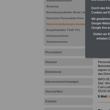
Anwaltsverzeichnis
Beratung
Durch das Kli
Besoldungstabellen Bund Länder
Cookies auf I
Deutscher Personalräte Preis
Wir gewähren D
Google-Websi
Dienstvereinbarungen Austausch
Google ihre 
Entgelttabellen TVöD TV-L
Dürfen wir I
Klinikverzeichnis
erheben D
Seminareservice
Dienst
Personalrat
von i
lasse
Gesetze
Personal
Behörden
eignen si
Betriebsrat
das Dien
INFO-SER
Interessenvertretungen
Dipl. Ve
Carl-Lud
55232 A
Vorschriften
E-Mail:
i
Kontakt