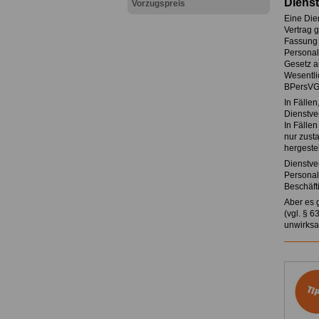
Diens
Vorzugspreis
Eine Die
Vertrag 
Fassung 
Personal
Gesetz a
Wesentlic
BPersVG
In Fälle
Dienstve
In Fälle
nur zust
hergeste
Dienstve
Personal
Beschäft
Aber es 
(vgl. § 
unwirksa