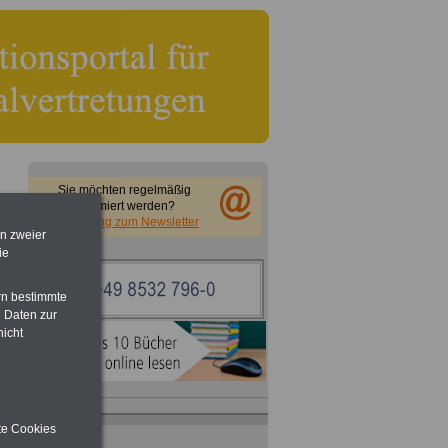
Sie möchten regelmäßig
informiert werden?
Anmeldung zum Newsletter
en zweier
ie
rn bestimmte
 Daten zur
nicht
ite Cookies
ACHTUNG
Nebentätigkeitsrecht: