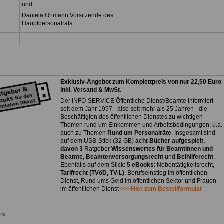
und
Daniela Ortmann Vorsitzende des
Hauptpersonalrats
Exklusiv-Angebot zum Komplettpreis von nur 22,50 Euro
inkl. Versand & MwSt.
Der INFO-SERVICE Öffentliche Dienst/Beamte informiert
seit dem Jahr 1997 - also seit mehr als 25 Jahren - die
Beschäftigten des öffentlichen Dienstes zu wichtigen
Themen rund um Einkommen und Arbeitsbedingungen, u.a.
auch zu Themen
Rund um Personalräte
. Insgesamt sind
auf dem USB-Stick (32 GB)
acht Bücher aufgespielt,
davon 3
Ratgeber
Wissenswertes für Beamtinnen und
Beamte
,
Beamtenversorgungsrecht
und
Beihilferecht
.
Ebenfalls auf dem Stick:
5 eBooks
: Nebentätigkeitsrecht,
Tarifrecht (TVöD, TV-L)
, Berufseinstieg im öffentlichen
Dienst, Rund ums Geld im öffentlichen Sektor und Frauen
im öffentlichen Dienst
>>>Hier zum Bestellformular
826