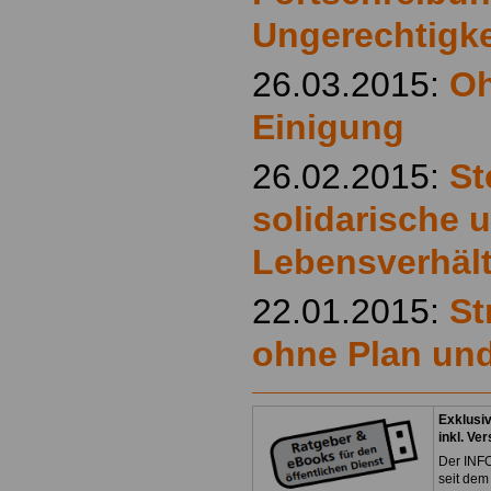
Ungerechtigke
26.03.2015:
Oh
Einigung
26.02.2015:
St
solidarische 
Lebensverhäl
22.01.2015:
St
ohne Plan und
Exklusi
inkl. Ve
Der INFO
seit dem