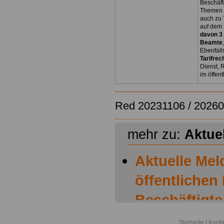
Beschäft
Themen 
auch zu
auf dem 
davon 3
Beamte
Ebenfall
Tarifrec
Dienst, 
im öffen
Red 20231106 / 2026
mehr zu:
Aktue
Aktuelle Me
öffentlichen 
Beschäftigte
Personalver
Startseite
|
Konta