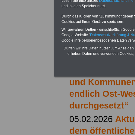
Lesen Sie bitte unsere
Datenschutzrichtlinie
,
und lokalen Speicher nutzt.
14.02.2026
Tari
Durch das Klicken von "Zustimmung" geben Sie
Dienst der Länd
Cookies auf Ihrem Gerät zu speichern.
Wir gewähren Dritten - einschließlich Google -
erhalten 5,8 Pr
Google-Website "
Datenschutzerklärung & N
Google ihre personenbezogenen Daten verw
mindestens abe
Dürfen wir Ihre Daten nutzen, um Anzeigen 
erheben Daten und verwenden Cookies, 
Werneke: „Mit
der Tariflohnen
und Kommunen S
endlich Ost-We
durchgesetzt“
05.02.2026
Aktu
dem öffentliche