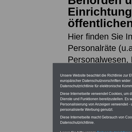
Behörden u
Einrichtun
öffentliche
Hier finden Sie I
Personalräte (u.
Personalwesen, 
Personalentwickl
Unsere Website beachtet die Richtlinie zur 
Behörden und so
europäischer Datenschutzvorschriften wide
Datenschutzrichtlinie für elektronische Komm
des öffentlichen 
Diese Internetseite verwendet Cookies, um 
Dienste und Funktionen bereitzustellen. Es
Personalisierung von Anzeigen verwendet - un
personalisierte Werbung genutzt.
Diese Internetseite macht Gebrauch von Cooki
Datenschutzrichtlinie.