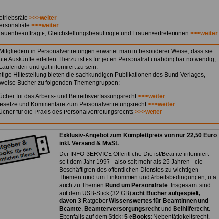
etriebsräte
>>>weiter
ersonalräte
>>>weiter
rauenbeauftragte, Gleichstellungsbeauftragte und Frauenvertreterinnen
>>>weiter
Mitgliedern in Personalvertretungen erwartet man in besonderer Weise, dass sie
te Auskünfte erteilen. Hierzu ist es für jeden Personalrat unabdingbar notwendig,
Laufenden und gut informiert zu sein.
htige Hilfestellung bieten die sachkundigen Publikationen des Bund-Verlages,
sweise Bücher zu folgenden Themengruppen:
ücher für das Arbeits- und Betreibsverfassungsrecht
>>>weiter
esetze und Kommentare zum Personalvertretungsrecht
>>>weiter
ücher für die Praxis des Personalvertretungsrechts
>>>weiter
Exklusiv-Angebot zum Komplettpreis von nur 22,50 Euro
inkl. Versand & MwSt.
Der INFO-SERVICE Öffentliche Dienst/Beamte informiert
seit dem Jahr 1997 - also seit mehr als 25 Jahren - die
Beschäftigten des öffentlichen Dienstes zu wichtigen
Themen rund um Einkommen und Arbeitsbedingungen, u.a.
auch zu Themen
Rund um Personalräte
. Insgesamt sind
auf dem USB-Stick (32 GB)
acht Bücher aufgespielt,
davon 3
Ratgeber
Wissenswertes für Beamtinnen und
Beamte
,
Beamtenversorgungsrecht
und
Beihilferecht
.
Ebenfalls auf dem Stick:
5 eBooks
: Nebentätigkeitsrecht,