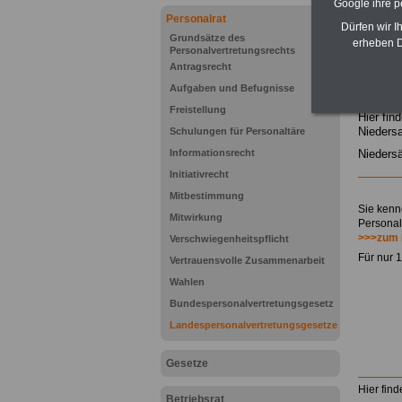
Google ihre 
Personalrat
Dürfen wir I
Grundsätze des
erheben D
Personalvertretungsrechts
Antragsrecht
Aufgaben und Befugnisse
Freistellung
Hier fin
Nieders
Schulungen für Personaltäre
Informationsrecht
Nieders
Initiativrecht
Mitbestimmung
Sie kenn
Mitwirkung
Personal
>>>zum 
Verschwiegenheitspflicht
Für nur 
Vertrauensvolle Zusammenarbeit
Wahlen
Bundespersonalvertretungsgesetz
Landespersonalvertretungsgesetze
Gesetze
Hier fin
Betriebsrat