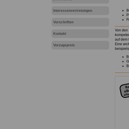
B
Interessenvertretungen
P
F
Vorschriften
Von den 
Kontakt
kompeten
auf dem 
Eine wic
Vorzugspreis
beispiel
B
G
B