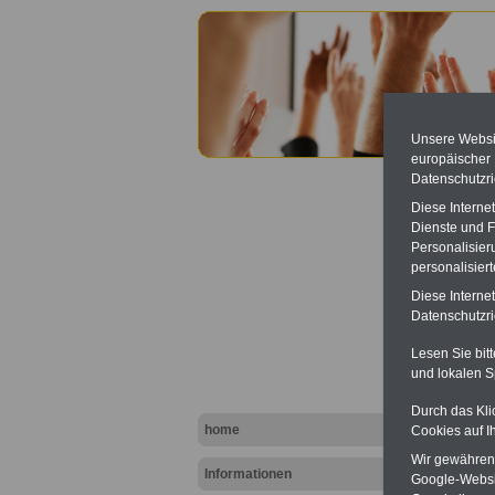
Unsere Websit
europäischer
Datenschutzri
Diese Interne
Dienste und F
Personalisier
personalisier
Inform
Diese Interne
Datenschutzric
Lesen Sie bit
und lokalen S
Durch das Kli
home
Cookies auf I
Wir gewähren D
Informationen
Google-Websi