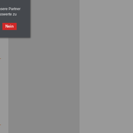
nsere Partner
sswerte zu
ACHTUNG
Nebentätigkeitsrecht:
vor Jobaufnahme
schlau machen
>>>
OnlineBuch
für nur 7,50 Euro
Nein