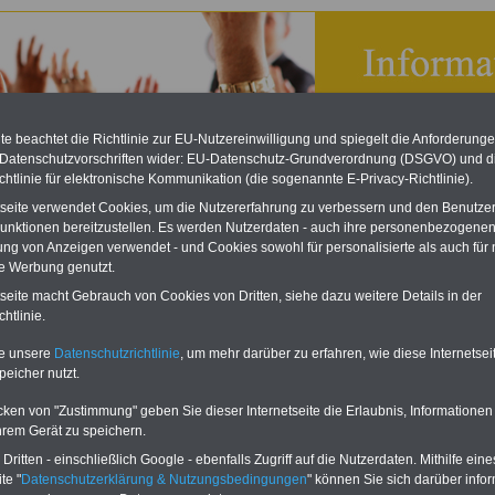
e beachtet die Richtlinie zur EU-Nutzereinwilligung und spiegelt die Anforderung
 Datenschutzvorschriften wider: EU-Datenschutz-Grundverordnung (DSGVO) und d
chtlinie für elektronische Kommunikation (die sogenannte E-Privacy-Richtlinie).
tseite verwendet Cookies, um die Nutzererfahrung zu verbessern und den Benutze
unktionen bereitzustellen. Es werden Nutzerdaten - auch ihre personenbezogenen
ung von Anzeigen verwendet - und Cookies sowohl für personalisierte als auch für 
te Werbung genutzt.
ationen für Personalräte in Niedersachsen
tseite macht Gebrauch von Cookies von Dritten, siehe dazu weitere Details in der
htlinie.
eBook zum Tarifrecht
ÖD neu aufgelegt
te unsere
Datenschutzrichtlinie
, um mehr darüber zu erfahren, wie diese Internetse
peicher nutzt.
Das beliebte eBook wurde im
Oktober 2025 neu aufgelegt. Mit
allen Entgelttabellen für
cken von "Zustimmung" geben Sie dieser Internetseite die Erlaubnis, Informationen
Beschäftigte - TVöD und TV-L -
hrem Gerät zu speichern.
sowie den
ritten - einschließlich Google - ebenfalls Zugriff auf die Nutzerdaten. Mithilfe eine
Auszubildendenvergütungen,
te "
Datenschutzerklärung & Nutzungsbedingungen
" können Sie sich darüber infor
Praktikantenentgelten und