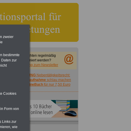
en zweier
ie
rn bestimmte
Sie möchten regelmäßig
 Daten zur
informiert werden?
Anmeldung zum Newsletter
nicht
ACHTUNG
Nebentätigkeitsrecht:
vor Jobaufnahme
schlau machen
>>>
OnlineBuch
für nur 7,50 Euro
ite Cookies
 in Form von
s Links zur
mieren, wie