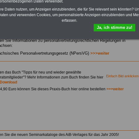
Bezüge für Studierende von
personenbezogenen Daten verwendet.
Bund, Länder und Kommunen.
hre Daten nutzen, um Anzeigen einzublenden, die für Sie relevant sein könnten? U
>>>
Hier zur Bestellung des
aten und verwenden Cookies, um personalisierte Anzeigen einzublenden und Me
eBooks Tarifrecht
erfassen.
Ja, ich stimme zu!
den Sie Informationen zu personalvertretungsrechtlichen Regelungen in
achsen:
ächsisches Personalvertretungsgesetz (NPersVG)
>>>weiter
en das Buch "Tipps für neu und wieder gewählte
Einfach Bild anklicken
ratsmitglieder"? Mehr Informationen zum Buch finden Sie hier
Download
14,90 Euro können Sie dieses Praxis-Buch hier online bestellen
>>>weiter
den Sie die neuen Seminarkataloge des AiB-Verlages für das Jahr 2005!