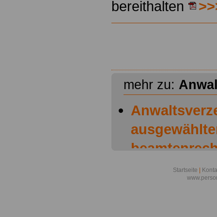
bereithalten
>>
mehr zu:
Anwal
Anwaltsverze
ausgewählte
beamtenrech
Fachanwälte 
Startseite
|
Konta
www.person
Verwaltungs
Master: Anwa