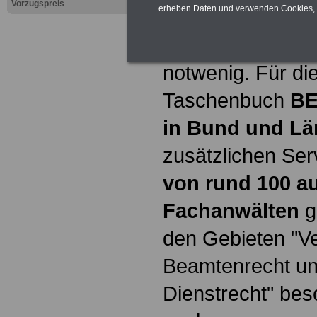
Vorzugspreis
erheben Daten und verwenden Cookies, 
Rechte. Aber es 
Fälle, da ist ein
notwenig. Für di
Taschenbuch
B
in Bund und Lä
zusätzlichen Ser
von rund 100 a
Fachanwälten
g
den Gebieten "Ve
Beamtenrecht un
Dienstrecht" bes