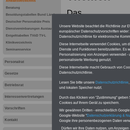
Anwaltsverzeichnis
Beratung
Das
Besoldungstabellen Bund Länder
Taschenbuch
B
Deutscher Personalräte Preis
Unsere Website beachtet die Richtlinie zur 
Dienstvereinbarungen Austausch
europäischer Datenschutzvorschriften wide
in Bund und Lä
Entgelttabellen TVöD TV-L
Datenschutzrichtlinie für elektronische Komm
Klinikverzeichnis
mit der komplizie
Diese Internetseite verwendet Cookies, um 
Dienste und Funktionen bereitzustellen. Es
Seminareservice
Personalisierung von Anzeigen verwendet - un
Versorgung der 
personalisierte Werbung genutzt.
Personalrat
dieses Rechtsgebi
Diese Internetseite macht Gebrauch von Cooki
Datenschutzrichtlinie.
Gesetze
oft zu streitige
Lesen Sie bitte unsere
Datenschutzrichtlinie
,
Betriebsrat
und lokalen Speicher nutzt.
Beamten und Die
Interessenvertretungen
Durch das Klicken von "Zustimmung" geben Sie
Gewerkschaften
Cookies auf Ihrem Gerät zu speichern.
Vorschriften
Wir gewähren Dritten - einschließlich Google -
Personalvertret
Google-Website "
Datenschutzerklärung & N
Kontakt
Google ihre personenbezogenen Daten verw
oftmals bei der 
Dürfen wir Ihre Daten nutzen, um Anzeigen 