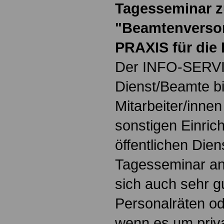
Tagesseminar z
"Beamtenversor
PRAXIS für die
Der INFO-SERVIC
Dienst/Beamte bi
Mitarbeiter/inne
sonstigen Einric
öffentlichen Dien
Tagesseminar an
sich auch sehr gu
Personalräten ode
wenn es um priva