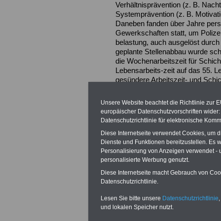
Verhältnisprävention (z. B. Nacht
Systemprävention (z. B. Motivat
Daneben fanden über Jahre pers
Gewerkschaften statt, um Polizeif
belastung, auch ausgelöst durch 
geplante Stellenabbau wurde scha
die Wochenarbeitszeit für Schich
Lebensarbeits-zeit auf das 55. L
gesündere Arbeitszeit- und Schi
Entschädigung für Schichtdienst
Unsere Website beachtet die Richtlinie zur 
europäischer Datenschutzvorschriften wide
Datenschutzrichtlinie für elektronische Komm
Diese Internetseite verwendet Cookies, um 
Dienste und Funktionen bereitzustellen. Es
Personalisierung von Anzeigen verwendet - un
personalisierte Werbung genutzt.
Diese Internetseite macht Gebrauch von Cooki
Datenschutzrichtlinie.
Lesen Sie bitte unsere
Datenschutzrichtlinie
,
und lokalen Speicher nutzt.
Gute Laune: PR-Vorsitzender Robert Wol