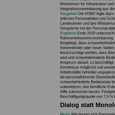
Ministerium für Infrastruktur und
Integrationsvereinbarung aus de
Vorgehen
Die HSBV legte dazu e
örtlichen Personalräten und Sch
Landesämter und des Ministeriu
Gespräche mit der Personal-abtei
Ergebnis
Ende 2019 unterzeichne
Rahmeninklusionsvereinbarung. 
festgelegt, dass schwerbehinder
freiwerdender oder neuer Stelle
berücksichtigt werden, dass Barrie
wird und schwerbehinderte Bedien
Anspruch darauf, so beschäftigt 
Kenntnisse möglichst voll verwe
Arbeitsstätte behinder-ungsgerec
die personalführende Dienststelle
schwerbehinderte Bedienstete bei
unterstützen, ihre berufliche En
Hilfe zukommen lassen. Festgele
Beschäftigungsquote von 7,5 % b
Dialog statt Mono
Motiv
Wie lassen sich Personalv