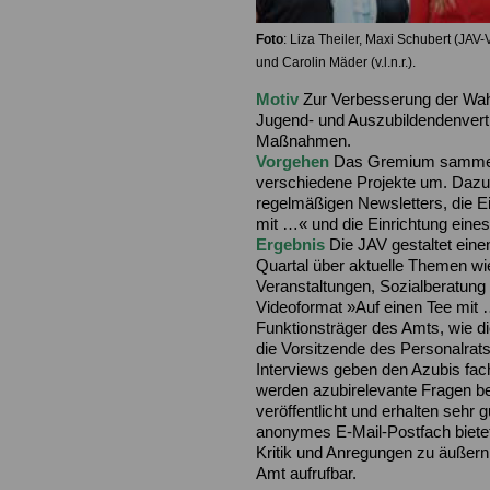
Foto
: Liza Theiler, Maxi Schubert (JAV-
und Carolin Mäder (v.l.n.r.).
Motiv
Zur Verbesserung der Wahr
Jugend- und Auszubildendenvert
Maßnahmen.
Vorgehen
Das Gremium sammelt
verschiedene Projekte um. Dazu 
regelmäßigen Newsletters, die E
mit …« und die Einrichtung eine
Ergebnis
Die JAV gestaltet eine
Quartal über aktuelle Themen wie
Veranstaltungen, Sozialberatung 
Videoformat »Auf einen Tee mit 
Funktionsträger des Amts, wie di
die Vorsitzende des Personalrat
Interviews geben den Azubis fach
werden azubirelevante Fragen be
veröffentlicht und erhalten seh
anonymes E-Mail-Postfach bietet
Kritik und Anregungen zu äußern
Amt aufrufbar.