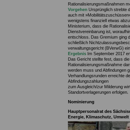
Rationalisierungsmaßnahmen mög
Vorgehen
Ursprünglich strebte
auch mit »Mobilitätszuschüssen«
wenigstens finanziell etwas abzu
Ministerium, dass die Rationalisi
Dienstvereinbarung ist, woraufhin
entschloss. Das Gremium ging du
schließlich Nichtzulassungsbe
verwaltungsgericht (BVerwG) ein
Ergebnis
Im September 2017 en
Das Gericht stellte fest, dass di
Rationalisierungsmaßnahme darste
werden muss und Abfindungen g
Verhandlungsrunden erreichte de
Abfindungszahlungen
zum Ausgleich/zur Milderung wirt
Standortverlagerungen erfolgen.
Nominierung
Hauptpersonalrat des Sächsis
Energie, Klimaschutz, Umwelt