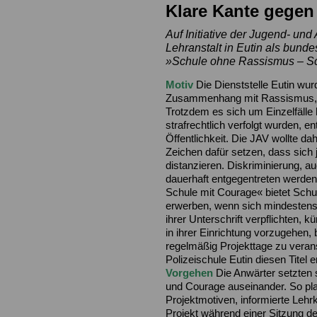
Klare Kante gege
Auf Initiative der Jugend- un
Lehranstalt
in Eutin als bunde
»Schule ohne Rassismus – S
Motiv
Die Dienststelle Eutin wur
Zusammenhang mit Rassismus, S
Trotzdem es sich um Einzelfälle h
strafrechtlich verfolgt wurden, en
Öffentlichkeit. Die JAV wollte da
Zeichen dafür setzen, dass sich
distanzieren. Diskriminierung, auc
dauerhaft entgegentreten werde
Schule mit Courage« bietet Schul
erwerben, wenn sich mindestens 
ihrer Unterschrift verpflichten, 
in ihrer Einrichtung vorzugehen, 
regelmäßig Projekttage zu verans
Polizeischule Eutin diesen Titel e
Vorgehen
Die Anwärter setzten
und Courage auseinander. So plak
Projektmotiven, informierte Lehr
Projekt während einer Sitzung d