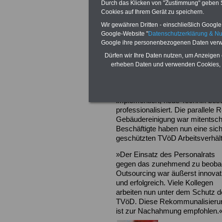
Durch das Klicken von "Zustimmung" geben Sie
OB Thomas Geisel bei Unterzeichnung
Cookies auf Ihrem Gerät zu speichern.
Ergebnis
Der Personalrat erreic
der Eigen- und Fremdreinigung ni
Wir gewähren Dritten - einschließlich Google -
Google-Website "
Datenschutzerklärung & N
reduziert, sondern der wirtschaf
Google ihre personenbezogenen Daten verw
Qualitätsstandards betrachtet wu
Gebäudereinigung zuständige Sta
Dürfen wir Ihre Daten nutzen, um Anzeigen 
Amt umgewandelt werden konnte. S
erheben Daten und verwenden Cookies, 
von über 250 neuen Beschäftig-t
Eigenreinigung. Sämtliche Proze
aufgestellt, neue Richtwerte ve
implementiert, neue Technik bes
professionalisiert. Die parallele
Gebäudereinigung war mitentsche
Beschäftigte haben nun eine sich
geschützten TVöD Arbeitsverhäl
»Der Einsatz des Personalrats
gegen das zunehmend zu beoba
Outsourcing war äußerst innovat
und erfolgreich. Viele Kollegen
arbeiten nun unter dem Schutz 
TVöD. Diese Rekommunalisieru
ist zur Nachahmung empfohlen.