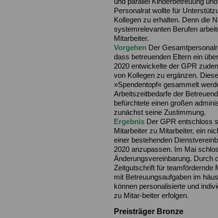
und parallel Kinderbetreuung u
Personalrat wollte für Unterstütz
Kollegen zu erhalten. Denn die No
systemrelevanten Berufen arbeiten
Mitarbeiter.
Vorgehen
Der Gesamtpersonalra
dass betreuenden Eltern ein übert
2020 entwickelte der GPR zudem 
von Kollegen zu ergänzen. Diese
»Spendentopf« gesammelt werden
Arbeitszeitbedarfe der Betreuend
befürchtete einen großen admini
zunächst seine Zustimmung.
Ergebnis
Der GPR entschloss s
Mitarbeiter zu Mitarbeiter, ein n
einer bestehenden Dienstvereinb
2020 anzupassen. Im Mai schlos
Änderungsvereinbarung. Durch d
Zeitgutschrift für teamfördernd
mit Betreuungsaufgaben im häusli
können personalisierte und indiv
zu Mitar-beiter
erfolgen.
Preisträger Bronze