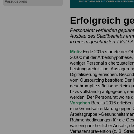
Vorzugspreis
Erfolgreich g
Personalrat verhindert geplan
Ausbau des Stadtbetriebs ermö
in einem geschützten TVöD-Ar
Motiv
Ende 2015 startete der O
2020« mit der Arbeitshypothese, 
weniger Personal sicherzustellen.
Leistungsreduk-tion, Auslagerun
Digitalisierung erreichen. Beson
vom Outsourcing betroffen: Der 
geschrumpfte städtische Reinigun
bzw. vollständig aufgegeben, säm
werden. Der Personalrat wollte di
Vorgehen
Bereits 2016 erließen
eine Grundsatzerklärung gegen
Arbeitsgruppe »Gesundheitsma
Rahmenbedingungen für die Gesu
war ein ganzheitlicher Ansatz, 
Verhaltensprävention (z. B. Stre