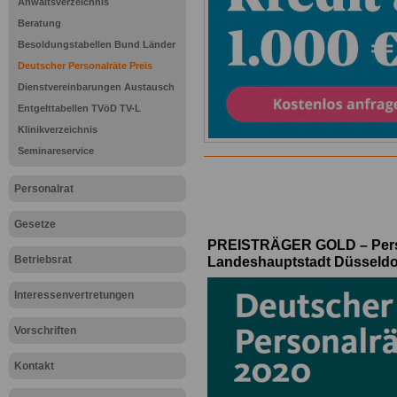
Anwaltsverzeichnis
Beratung
Besoldungstabellen Bund Länder
Deutscher Personalräte Preis
Dienstvereinbarungen Austausch
Entgelttabellen TVöD TV-L
Klinikverzeichnis
Seminareservice
Personalrat
Gesetze
PREISTRÄGER GOLD – Perso
Betriebsrat
Landeshauptstadt Düsseldo
Interessenvertretungen
Vorschriften
Kontakt