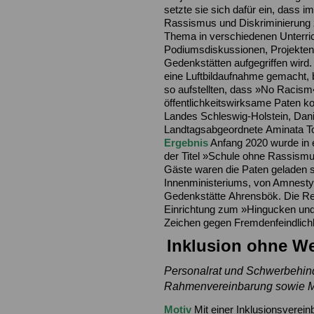
setzte sie sich dafür ein, dass i
Rassismus und Diskriminierung z
Thema in verschiedenen Unterric
Podiumsdiskussionen, Projekten
Gedenkstätten aufgegriffen wir
eine Luftbildaufnahme gemacht, b
so aufstellten, dass »No Racism«
öffentlichkeitswirksame Paten k
Landes Schleswig-Holstein, Dani
Landtagsabgeordnete Aminata T
Ergebnis
Anfang 2020 wurde in e
der Titel »Schule ohne Rassismu
Gäste waren die Paten geladen s
Innenministeriums, von Amnesty 
Gedenkstätte Ahrensbök. Die Red
Einrichtung zum »Hingucken und 
Zeichen gegen Fremdenfeindlichk
Inklusion ohne W
Personalrat und Schwerbehind
Rahmenvereinbarung sowie Ma
Motiv
Mit einer Inklusionsverei