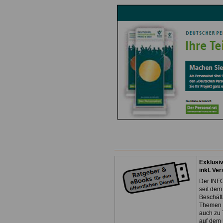
Exklusi
inkl. Ve
Der INFO
seit dem
Beschäft
Themen 
auch zu
auf dem 