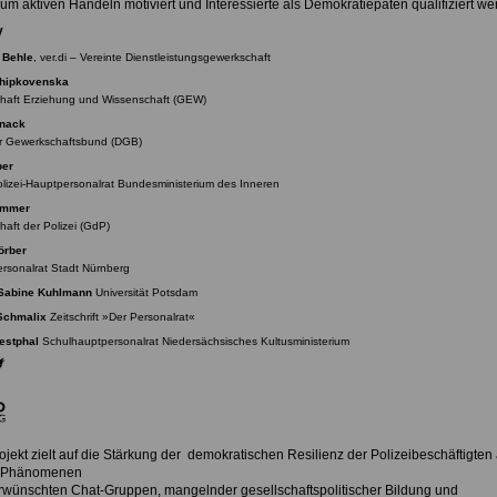
zum aktiven Handeln motiviert und Interessierte als Demokratiepaten qualifiziert w
y
 Behle
, ver.di – Vereinte
Dienstleistungsgewerkschaft
Chipkovenska
haft Erziehung und
Wissenschaft (GEW)
nnack
r Gewerkschaftsbund
(DGB)
ber
lizei-Hauptpersonalrat
Bundesministerium des Inneren
emmer
aft der Polizei (GdP)
örber
rsonalrat Stadt
Nürnberg
. Sabine Kuhlmann
Universität Potsdam
Schmalix
Zeitschrift »Der Personalrat«
estphal
Schulhauptpersonalrat Niedersächsisches
Kultusministerium
jekt zielt auf die Stärkung der demokratischen Resilienz der Polizeibeschäftigten 
t Phänomenen
rwünschten Chat-Gruppen, mangelnder gesellschaftspolitischer Bildung und