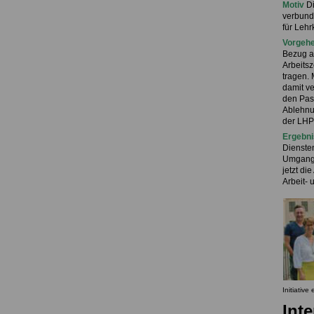
Motiv
Di
verbunde
für Lehr
Vorgeh
Bezug au
Arbeits
tragen.
damit v
den Pass
Ablehnu
der LHPR
Ergebni
Diensten
Umgang 
jetzt di
Arbeit- 
Initiative
Int