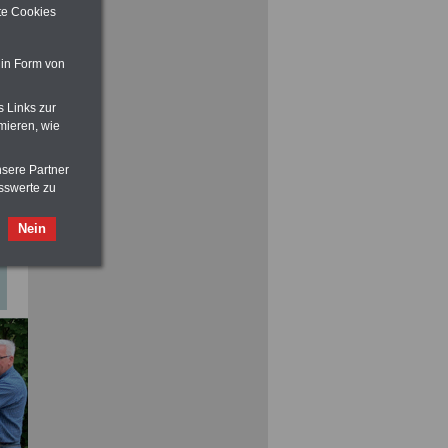
ite Cookies
ACHTUNG
Nebentätigkeitsrecht:
 in Form von
vor Jobaufnahme
schlau machen
>>>
OnlineBuch
für nur 7,50 Euro
s Links zur
mieren, wie
nsere Partner
sswerte zu
Nein