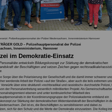
esetzt: Polizeihauptpersonalrat der Polizei Niedersachsen, Innenministerium Hannover
TRÄGER GOLD
– Polizeihauptpersonalrat der Polizei
sachsen, Innenministerium, Hannover
izei im Demokratie-Einsatz
-Personalräte entwickeln Bildungskonzept zur Stärkung der demokratischen
andskraft der Beschäftigten und setzen Zeichen gegen rechtsradikale/rassist
e.
e Sorge über die Polarisierung der Gesellschaft und die damit immer schwerer un
cher werdende Arbeit der Polizei »auf der Straße«, aber auch die teils extremen un
 Vorwürfe über eine strukturell »rechtsradikal und rassistisch« durchsetzte Polizei, 
on der Personalvertretung wesentlich mitinitiierten Projekt. Als Gemeinschaftsarbe
rsonalratsgremien/-ebenen und unter kontinuierlicher Mitarbeit des
hauptpersonalrats in der Koordinierungsgruppe der Polizeiakademie entstand ein
konzept zur Stärkung der demokratischen Widerstandskraft der Beschäftigten in d
Niedersachsen. Ziel ist es, die Beschäftigten zu sensibilisieren und dabei zu
tzen, sich für den Schutz und die Werte der Demokratie einzusetzen. Die Kolleg:in