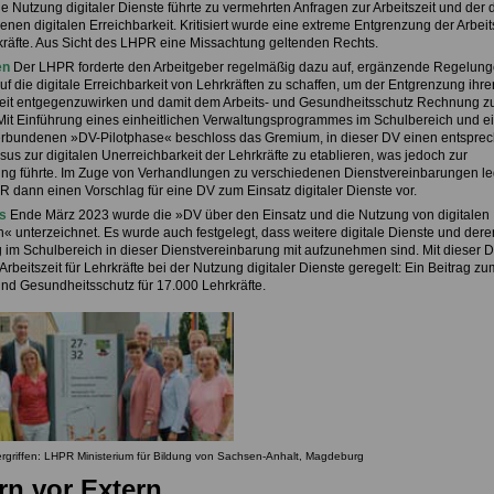
e Nutzung digitaler Dienste führte zu vermehrten Anfragen zur Arbeitszeit und der 
nen digitalen Erreichbarkeit. Kritisiert wurde eine extreme Entgrenzung der Arbeit
kräfte. Aus Sicht des LHPR eine Missachtung geltenden Rechts.
en
Der LHPR forderte den Arbeitgeber regelmäßig dazu auf, ergänzende Regelung
f die digitale Erreichbarkeit von Lehrkräften zu schaffen, um der Entgrenzung ihre
zeit entgegenzuwirken und damit dem Arbeits- und Gesundheitsschutz Rechnung z
 Mit Einführung eines einheitlichen Verwaltungsprogrammes im Schulbereich und e
erbundenen »DV-Pilotphase« beschloss das Gremium, in dieser DV einen entspre
us zur digitalen Unerreichbarkeit der Lehrkräfte zu etablieren, was jedoch zur
ng führte. Im Zuge von Verhandlungen zu verschiedenen Dienstvereinbarungen le
 dann einen Vorschlag für eine DV zum Einsatz digitaler Dienste vor.
s
Ende März 2023 wurde die »DV über den Einsatz und die Nutzung von digitalen
« unterzeichnet. Es wurde auch festgelegt, dass weitere digitale Dienste und dere
im Schulbereich in dieser Dienstvereinbarung mit aufzunehmen sind. Mit dieser D
e Arbeitszeit für Lehrkräfte bei der Nutzung digitaler Dienste geregelt: Ein Beitrag zu
und Gesundheitsschutz für 17.000 Lehrkräfte.
 ergriffen: LHPR Ministerium für Bildung von
Sachsen-Anhalt, Magdeburg
ern vor Extern