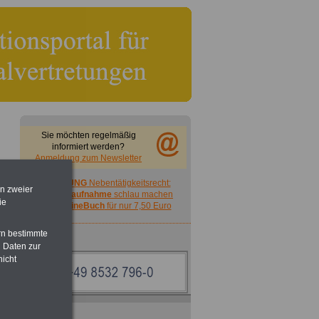
Sie möchten regelmäßig
informiert werden?
Anmeldung zum Newsletter
ACHTUNG
Nebentätigkeitsrecht:
en zweier
vor Jobaufnahme
schlau machen
ie
>>>
OnlineBuch
für nur 7,50 Euro
rn bestimmte
 Daten zur
nicht