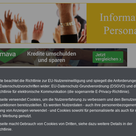
her Personalräte-Preis 2023
e beachtet die Richtlinie zur EU-Nutzereinwilligung und spiegelt die Anforderung
 Datenschutzvorschriften wider: EU-Datenschutz-Grundverordnung (DSGVO) und d
eBook zum Tarifrecht
chtlinie für elektronische Kommunikation (die sogenannte E-Privacy-Richtlinie).
ÖD neu aufgelegt
tseite verwendet Cookies, um die Nutzererfahrung zu verbessern und den Benutze
Das beliebte eBook wurde im
unktionen bereitzustellen. Es werden Nutzerdaten - auch ihre personenbezogenen
Oktober 2025 neu aufgelegt. Mit
ung von Anzeigen verwendet - und Cookies sowohl für personalisierte als auch für 
allen Entgelttabellen für
te Werbung genutzt.
Beschäftigte - TVöD und TV-L -
sowie den
tseite macht Gebrauch von Cookies von Dritten, siehe dazu weitere Details in der
Auszubildendenvergütungen,
htlinie.
Praktikantenentgelten und