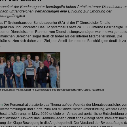
sonalrat der Bundesagentur bemängelte hohen Anteil externer Dienstleister u
e nach umfangreichen Verhandlungen eine Einigung zur Erhöhung der
istungsfähigkeit.
s IT-Systemhaus der Bundesagentur (BA) ist der IT-Dienstleister für alle
genturen und Jobcenter. Das IT-Systemhaus hatte ca. 1.500 interne Beschäftigte. 
xterner Dienstleister im Rahmen von Dienstleistungsverträgen war in etwa genaus
 manchen Bereichen sogar deutlich höher als der interner Mitarbeiter:innen. Die
räte setzten sich daher zum Ziel, den Anteil der internen Beschäftigten deutlich zu
.
ch gekämpft: Personalrat IT-Systemhaus der
Bundesagentur für Arbeit, Nürnberg
en
Der Personalrat platzierte das Thema auf der Agenda der Monatsgespräche, vo
lversammlungen und führte, zum Teil mit anwaltlicher Unterstützung, weitere Ges
Geschäftsführung. Im März 2020 erfolgte ein Antrag auf gerichtliche Entscheidung 
icht Ansbach. Obwohl das Gremium jeden Schritt angekündigt hatte, kam erst nach
hung der Klage Bewegung in die Angelegenheit. Der Vorstand der BA beauftragte 