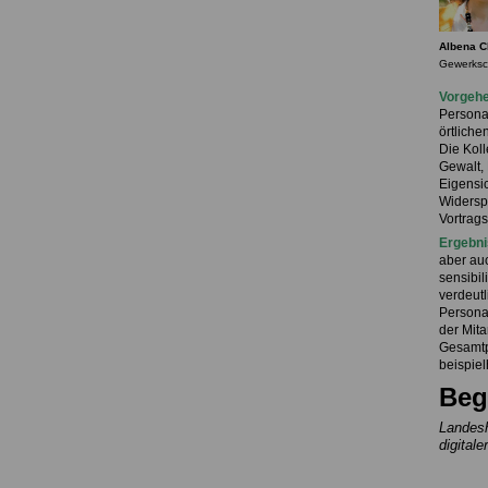
Albena 
Gewerksc
Vorgeh
Persona
örtliche
Die Koll
Gewalt, 
Eigensi
Widersp
Vortrag
Ergebni
aber auc
sensibil
verdeutl
Persona
der Mita
Gesamtpr
beispiel
Beg
Landesh
digital