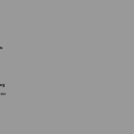
is
urg
 der