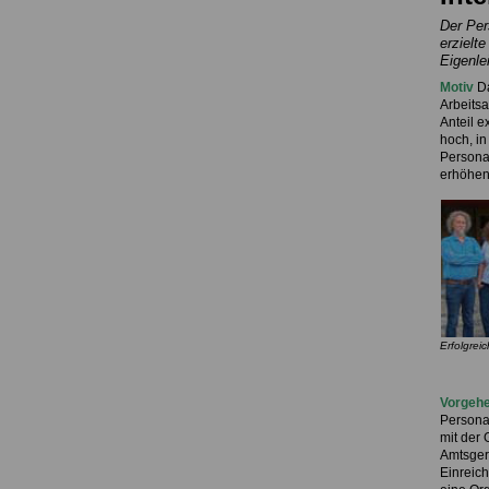
Der Per
erzielt
Eigenle
Motiv
Da
Arbeitsa
Anteil e
hoch, in
Personal
erhöhen
Erfolgrei
Vorgeh
Persona
mit der 
Amtsger
Einreic