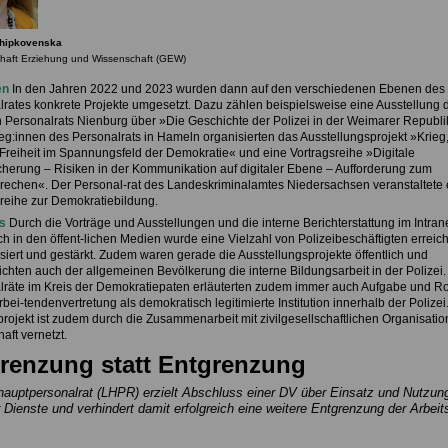
Chipkovenska
haft Erziehung
und Wissenschaft (GEW)
en
In den Jahren 2022 und 2023 wurden dann auf den verschiedenen Ebenen des
lrates konkrete Projekte umgesetzt. Dazu zählen beispielsweise eine Ausstellung 
n Personalrats Nienburg über »Die Geschichte der Polizei in der Weimarer Republi
eg:innen des Personalrats in Hameln organisierten das Ausstellungsprojekt »Krieg
Freiheit im Spannungsfeld der Demokratie« und eine Vortragsreihe »Digitale
cherung – Risiken in der Kommunikation auf digitaler Ebene – Aufforderung zum
rechen«. Der Personal-rat des Landeskriminalamtes Niedersachsen veranstaltete 
sreihe zur Demokratiebildung.
s
Durch die Vorträge und Ausstellungen und die interne Berichterstattung im Intrane
h in den öffent-lichen Medien wurde eine Vielzahl von Polizeibeschäftigten erreich
isiert und gestärkt. Zudem waren gerade die Ausstellungsprojekte öffentlich und
ichten auch der allgemeinen Bevölkerung die interne Bildungsarbeit in der Polizei.
lräte im Kreis der Demokratiepaten erläuterten zudem immer auch Aufgabe und Ro
rbei-tendenvertretung als demokratisch legitimierte Institution innerhalb der Polizei
ojekt ist zudem durch die Zusammenarbeit mit zivilgesellschaftlichen Organisati
haft vernetzt.
renzung statt Entgrenzung
auptpersonalrat (LHPR) erzielt Abschluss einer DV über Einsatz und Nutzun
er Dienste und verhindert damit erfolgreich eine weitere Entgrenzung der Arbeits