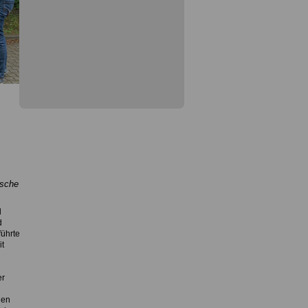
ische
d
d
führte
it
er
nen