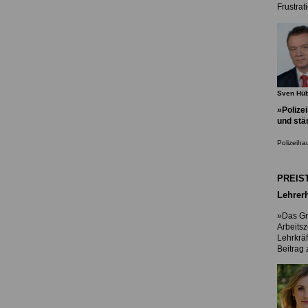
Frustra
Sven Hü
»Polize
und
stä
Polizeiha
PREIS
Lehrer
»Das Gr
Arbeitsz
Lehrkrä
Beitrag 