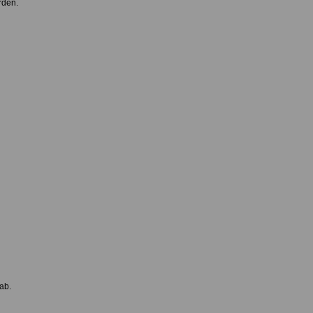
erden.
ab.