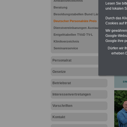
Anwaltsverzeichnis
Lesen Sie bit
Beratung
und lokalen S
Besoldungstabellen Bund Länder
Durch das Kli
Deutscher Personalräte Preis
Cookies auf I
Dienstvereinbarungen Austausch
Wir gewähren D
Entgelttabellen TVöD TV-L
Google-Websi
Google ihre 
Klinikverzeichnis
Dürfen wir I
Seminareservice
erheben D
Personalrat
Gesetze
Betriebsrat
Interessenvertretungen
Vorschriften
Kontakt