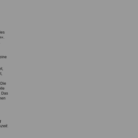
des
k«.
,
eine
t,
t,
 Die
lle
. Das
onen
g
zeit.