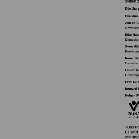
sollten 
Die Jur
Christine
Albena 
Gewerksc
Elke Ha
Deutsche
Sven Hü
Bundespo
René Kl
Gewerksch
Fabian K
Gesamtpe
Prof. Dr
Irmgard 
Holger W
»Das Pro
Es setz
wie une