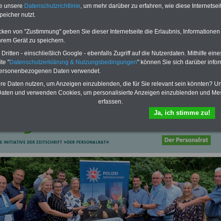
Bezüge für Studierende von
te unsere
Datenschutzrichtlinie
, um mehr darüber zu erfahren, wie diese Internetse
Bund, Länder und Kommunen.
peicher nutzt.
>>>
Hier zur Bestellung des
eBooks Tarifrecht
cken von "Zustimmung" geben Sie dieser Internetseite die Erlaubnis, Informationen
hrem Gerät zu speichern.
ritten - einschließlich Google - ebenfalls Zugriff auf die Nutzerdaten. Mithilfe eine
te "
Datenschutzerklärung & Nutzungsbedingungen
" können Sie sich darüber infor
personenbezogenen Daten verwendet.
hre Daten nutzen, um Anzeigen einzublenden, die für Sie relevant sein könnten? U
aten und verwenden Cookies, um personalisierte Anzeigen einzublenden und Me
erfassen.
Ja, ich stimme zu!