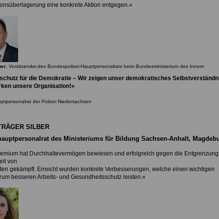
tionsüberlagerung eine konkrete Aktion entgegen.«
ber
, Vorsitzender.des Bundespolizei-Hauptpersonalrats beim Bundesministerium des Innern
ischutz für die
Demokratie – Wir zeigen
unser demokratisches
Selbstverständn
rken unsere Organisation!«
uptpersonalrat der
Polizei Niedersachsen
TRÄGER SILBER
hauptpersonalrat des
Ministeriums für Bildung
Sachsen-Anhalt, Magdeb
emium hat Durchhaltevermögen bewiesen und erfolgreich gegen die Entgrenzung
eit von
ften gekämpft. Erreicht wurden konkrete Verbesserungen, welche einen wichtigen
zum besseren Arbeits- und Gesundheitsschutz leisten.«