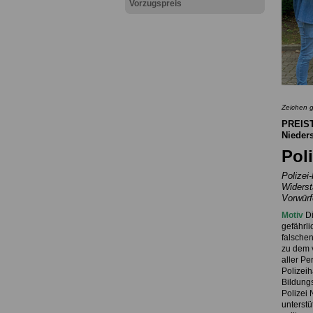
Vorzugspreis
Zeichen g
PREIS
Nieder
Pol
Polizei
Widerst
Vorwürf
Motiv
Di
gefährli
falschen
zu dem v
aller Pe
Polizei
Bildungs
Polizei 
unterstü