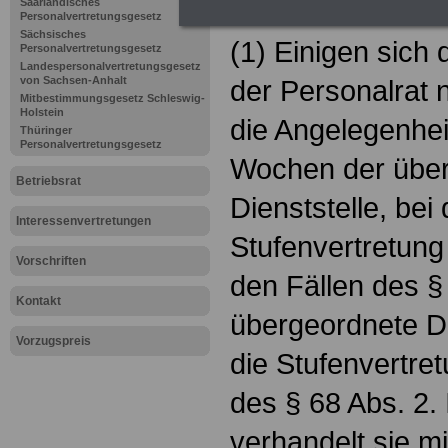
§ 70 Verfahren 
Saarländisches
Personalvertretungsgesetz
Sächsisches
(1) Einigen sich 
Personalvertretungsgesetz
Landespersonalvertretungsgesetz
von Sachsen-Anhalt
der Personalrat 
Mitbestimmungsgesetz Schleswig-
Holstein
die Angelegenhei
Thüringer
Personalvertretungsgesetz
Wochen der übe
Betriebsrat
Dienststelle, bei
Interessenvertretungen
Stufenvertretung 
Vorschriften
den Fällen des § 
Kontakt
übergeordnete D
Vorzugspreis
die Stufenvertr
des § 68 Abs. 2. 
verhandelt sie mi