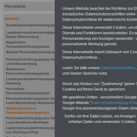
Personalrat
Unsere Website beachtet die Richtlinie zur 
europäischer Datenschutzvorschriften wide
Gesetze
Datenschutzrichtlinie für elektronische Komm
Bundespersonalvertretungsgesetz
Diese Internetseite verwendet Cookies, um 
Landespersonalvertretungsgesetz
Dienste und Funktionen bereitzustellen. Es
Baden-Württemberg
Personalisierung von Anzeigen verwendet - un
Bayerisches
personalisierte Werbung genutzt.
Personalvertretungsgesetz
Diese Internetseite macht Gebrauch von Cooki
Berliner Personalvertretungsgesetz
Datenschutzrichtlinie.
Personalvertretungsgesetz für das
Land Brandenburg
Lesen Sie bitte unsere
Datenschutzrichtlinie
,
Bremisches
und lokalen Speicher nutzt.
Personalvertretungsgesetz
Landespersonalvertretungsgesetz
Hamburg
Durch das Klicken von "Zustimmung" geben Sie
Zur Übersicht d
Hessisches
Cookies auf Ihrem Gerät zu speichern.
Personalvertretungsgesetz
Niedersächsisc
Wir gewähren Dritten - einschließlich Google -
Personalvertretungsgesetz für das
Google-Website "
Datenschutzerklärung & N
Land Mecklenburg-Vorpommern
Google ihre personenbezogenen Daten verw
Niedersächsisches
Personalvertre
Personalvertretungsgesetz
Dürfen wir Ihre Daten nutzen, um Anzeigen 
Personalvertretungsgesetz für das
erheben Daten und verwenden Cookies, 
Land Nordrhein-Westfalen
Landespersonalvertretungsgesetz
von Rheinland-Pfalz