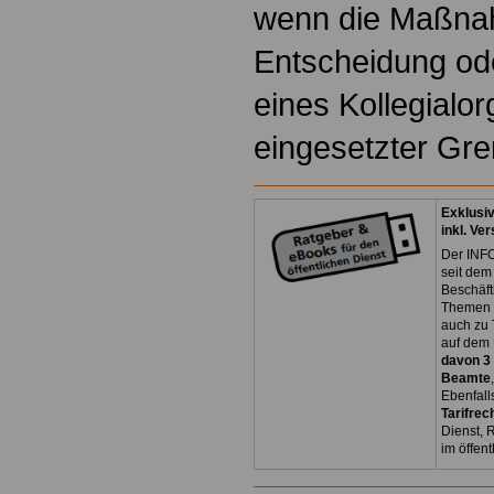
wenn die Maßna
Entscheidung ode
eines Kollegialo
eingesetzter Gr
Exklusi
inkl. Ve
Der INFO
seit dem
Beschäft
Themen 
auch zu
auf dem 
davon 3
Beamte
Ebenfall
Tarifrec
Dienst, 
im öffen