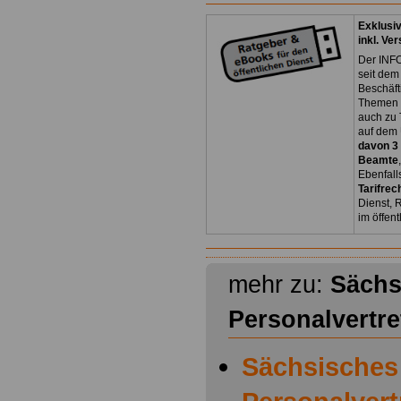
Exklusi
inkl. Ve
Der INFO
seit dem
Beschäft
Themen 
auch zu
auf dem 
davon 3
Beamte
Ebenfall
Tarifrec
Dienst, 
im öffen
mehr zu:
Sächs
Personalvertr
Sächsisches