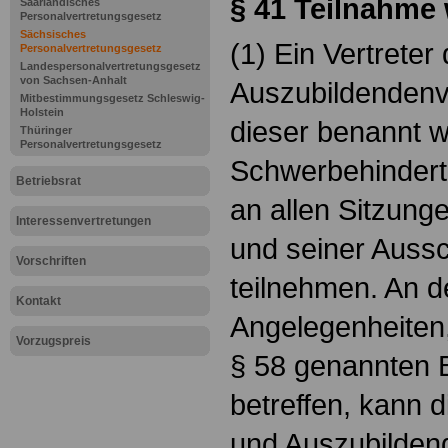
§ 41
Teilnahme 
Saarländisches
Personalvertretungsgesetz
Sächsisches
(1) Ein Vertreter
Personalvertretungsgesetz
Landespersonalvertretungsgesetz
von Sachsen-Anhalt
Auszubildendenve
Mitbestimmungsgesetz Schleswig-
Holstein
dieser benannt w
Thüringer
Personalvertretungsgesetz
Schwerbehindert
Betriebsrat
an allen Sitzung
Interessenvertretungen
und seiner Auss
Vorschriften
teilnehmen. An 
Kontakt
Angelegenheiten,
Vorzugspreis
§ 58 genannten 
betreffen, kann 
und Auszubilden