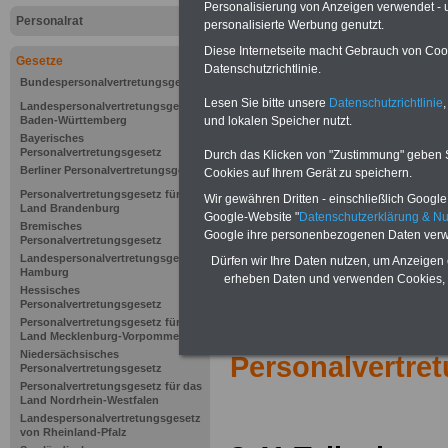
Personalisierung von Anzeigen verwendet - un
Personalrat
personalisierte Werbung genutzt.
Diese Internetseite macht Gebrauch von Cooki
Gesetze
Datenschutzrichtlinie.
Bundespersonalvertretungsgesetz
Lesen Sie bitte unsere
Datenschutzrichtlinie
,
Landespersonalvertretungsgesetz
und lokalen Speicher nutzt.
Baden-Württemberg
Bayerisches
Personalvertretungsgesetz
Durch das Klicken von "Zustimmung" geben Sie
Berliner Personalvertretungsgesetz
Cookies auf Ihrem Gerät zu speichern.
Personalvertretungsgesetz für das
Wir gewähren Dritten - einschließlich Google -
Land Brandenburg
Google-Website "
Datenschutzerklärung & N
Bremisches
Google ihre personenbezogenen Daten verw
Personalvertretungsgesetz
Landespersonalvertretungsgesetz
Dürfen wir Ihre Daten nutzen, um Anzeigen 
Hamburg
erheben Daten und verwenden Cookies, 
Hessisches
Personalvertretungsgesetz
Zur Übersicht 
Personalvertretungsgesetz für das
Land Mecklenburg-Vorpommern
Niedersächsisches
Personalvertre
Personalvertretungsgesetz
Personalvertretungsgesetz für das
Land Nordrhein-Westfalen
Landespersonalvertretungsgesetz
von Rheinland-Pfalz