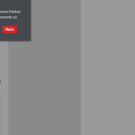
nsere Partner
sswerte zu
Nein
ACHTUNG
Nebentätigkeitsrecht:
vor Jobaufnahme
schlau machen
>>>
OnlineBuch
für nur 7,50 Euro
t