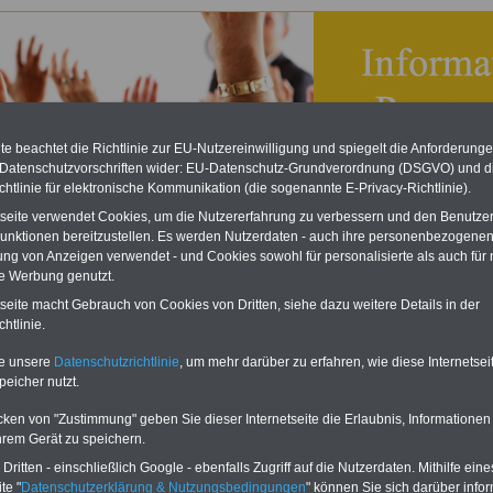
e beachtet die Richtlinie zur EU-Nutzereinwilligung und spiegelt die Anforderung
 Datenschutzvorschriften wider: EU-Datenschutz-Grundverordnung (DSGVO) und d
chtlinie für elektronische Kommunikation (die sogenannte E-Privacy-Richtlinie).
tseite verwendet Cookies, um die Nutzererfahrung zu verbessern und den Benutze
unktionen bereitzustellen. Es werden Nutzerdaten - auch ihre personenbezogenen
ung von Anzeigen verwendet - und Cookies sowohl für personalisierte als auch für 
te Werbung genutzt.
isches Personalvertretungsgesetz (SächsPersVG): § 59
tseite macht Gebrauch von Cookies von Dritten, siehe dazu weitere Details in der
s und passives Wahlrecht
htlinie.
eBook zum Tarifrecht
te unsere
Datenschutzrichtlinie
, um mehr darüber zu erfahren, wie diese Internetse
ÖD neu aufgelegt
peicher nutzt.
Das beliebte eBook wurde im
Oktober 2025 neu aufgelegt. Mit
cken von "Zustimmung" geben Sie dieser Internetseite die Erlaubnis, Informationen
allen Entgelttabellen für
hrem Gerät zu speichern.
Beschäftigte - TVöD und TV-L -
sowie den
ritten - einschließlich Google - ebenfalls Zugriff auf die Nutzerdaten. Mithilfe eine
Auszubildendenvergütungen,
te "
Datenschutzerklärung & Nutzungsbedingungen
" können Sie sich darüber infor