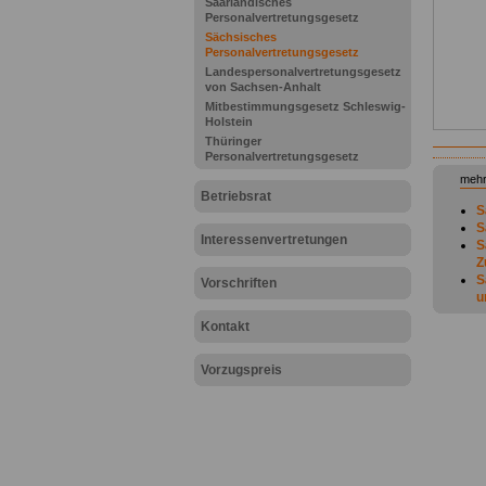
Saarländisches
Personalvertretungsgesetz
Sächsisches
Personalvertretungsgesetz
Landespersonalvertretungsgesetz
von Sachsen-Anhalt
Mitbestimmungsgesetz Schleswig-
Holstein
Thüringer
Personalvertretungsgesetz
mehr
Betriebsrat
S
S
Interessenvertretungen
S
Z
S
Vorschriften
u
S
Kontakt
S
S
S
Vorzugspreis
S
B
S
W
S
S