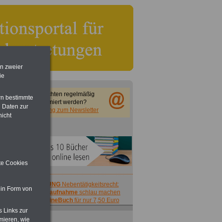
en zweier
ie
Sie möchten regelmäßig
rn bestimmte
informiert werden?
 Daten zur
Anmeldung zum Newsletter
nicht
ite Cookies
ACHTUNG
Nebentätigkeitsrecht:
 in Form von
vor Jobaufnahme
schlau machen
>>>
OnlineBuch
für nur 7,50 Euro
s Links zur
mieren, wie