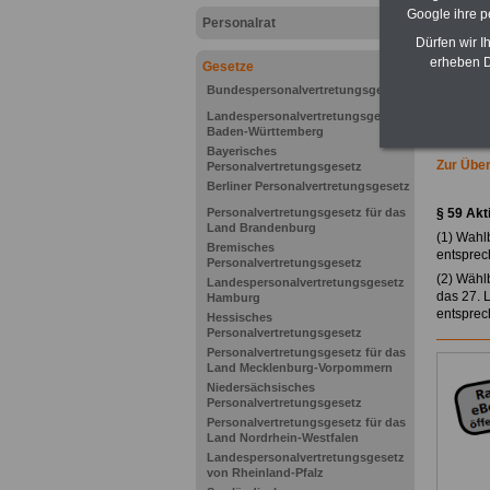
Google ihre 
Personalrat
Dürfen wir I
erheben D
Gesetze
Bundespersonalvertretungsgesetz
Landespersonalvertretungsgesetz
Baden-Württemberg
Bayerisches
Zur Übe
Personalvertretungsgesetz
Berliner Personalvertretungsgesetz
Personalvertretungsgesetz für das
§ 59
Akt
Land Brandenburg
(1) Wahlb
Bremisches
entsprec
Personalvertretungsgesetz
(2) Wähl
Landespersonalvertretungsgesetz
das 27. 
Hamburg
entsprec
Hessisches
Personalvertretungsgesetz
Personalvertretungsgesetz für das
Land Mecklenburg-Vorpommern
Niedersächsisches
Personalvertretungsgesetz
Personalvertretungsgesetz für das
Land Nordrhein-Westfalen
Landespersonalvertretungsgesetz
von Rheinland-Pfalz