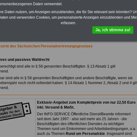
Praktikantenentgelten und
personenbezogenen Daten verwendet.
Bezüge für Studierende von
Bund, Länder und Kommunen.
hre Daten nutzen, um Anzeigen einzublenden, die für Sie relevant sein könnten? U
aten und verwenden Cookies, um personalisierte Anzeigen einzublenden und Me
>>>
Hier zur Bestellung des
erfassen.
eBooks Tarifrecht
Ja, ich stimme zu!
rsicht des Sächsischen Personalvertretungsgesetzes
ives und passives Wahlrecht
erechtigt sind alle in § 58 genannten Beschäftigten. § 13 Absatz 1 gilt
hend.
bar sind alle in § 58 genannten Beschäftigten und andere Beschäftigte, wenn sie
Lebensjahr noch nicht vollendet haben. § 14 Absatz 1 Nummer 2, Absatz 2 und 4 gil
hend.
Exklusiv-Angebot zum Komplettpreis von nur 22,50 Euro
inkl. Versand & MwSt.
Der INFO-SERVICE Öffentliche Dienst/Beamte informiert
seit dem Jahr 1997 - also seit mehr als 25 Jahren - die
Beschäftigten des öffentlichen Dienstes zu wichtigen
Themen rund um Einkommen und Arbeitsbedingungen, u.a.
auch zu Themen
Rund um Personalräte
. Insgesamt sind