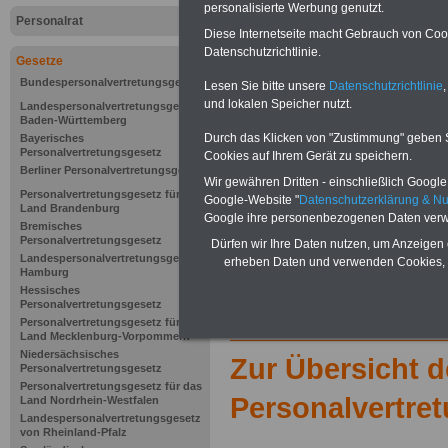
personalisierte Werbung genutzt.
Verfassung
Personalrat
Diese Internetseite macht Gebrauch von Cooki
Datenschutzrichtlinie.
Gesetze
Bundespersonalvertretungsgesetz
Lesen Sie bitte unsere
Datenschutzrichtlinie
,
und lokalen Speicher nutzt.
Landespersonalvertretungsgesetz
Baden-Württemberg
Durch das Klicken von "Zustimmung" geben Sie
Bayerisches
Personalvertretungsgesetz
Cookies auf Ihrem Gerät zu speichern.
Berliner Personalvertretungsgesetz
Wir gewähren Dritten - einschließlich Google -
Personalvertretungsgesetz für das
Google-Website "
Datenschutzerklärung & N
Land Brandenburg
Google ihre personenbezogenen Daten verw
Bremisches
Personalvertretungsgesetz
Dürfen wir Ihre Daten nutzen, um Anzeigen 
Landespersonalvertretungsgesetz
erheben Daten und verwenden Cookies, 
Hamburg
Hessisches
Personalvertretungsgesetz
Personalvertretungsgesetz für das
Land Mecklenburg-Vorpommern
Niedersächsisches
Zur Übersicht 
Personalvertretungsgesetz
Personalvertretungsgesetz für das
Personalvertre
Land Nordrhein-Westfalen
Landespersonalvertretungsgesetz
von Rheinland-Pfalz