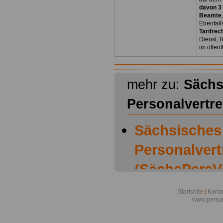
davon 3
Beamte
Ebenfall
Tarifrec
Dienst, 
im öffen
mehr zu:
Sächs
Personalvertr
Sächsisches
Personalver
(SächsPersVG
Sächsisches
Startseite
|
Konta
www.person
Personalver