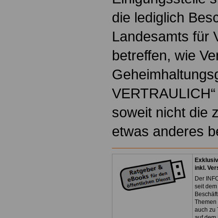
die lediglich Bes
Landesamts für 
betreffen, wie V
Geheimhaltungs
VERTRAULICH“ z
soweit nicht die 
etwas anderes b
Exklusi
inkl. Ve
Der INFO
seit dem
Beschäft
Themen 
auch zu
auf dem 