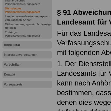
Saarländisches
Personalvertretungsgesetz
Sächsisches
§ 91
Abweichun
Personalvertretungsgesetz
Landespersonalvertretungsgesetz
Landesamt für 
von Sachsen-Anhalt
Mitbestimmungsgesetz Schleswig-
Holstein
Für das Landesa
Thüringer
Personalvertretungsgesetz
Verfassungsschut
Betriebsrat
mit folgenden A
Interessenvertretungen
1. Der Dienststel
Vorschriften
Landesamts für 
Kontakt
kann nach Anhör
Vorzugspreis
bestimmen, dass 
denen dies wegen