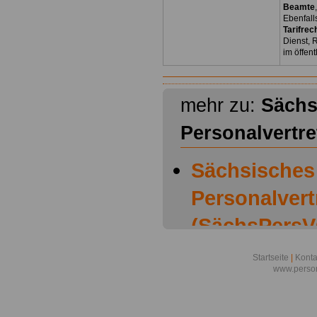
Beamte
Ebenfall
Tarifrec
Dienst, 
im öffen
mehr zu:
Sächs
Personalvertr
Sächsisches
Personalver
(SächsPersVG
Sächsisches
Startseite
|
Konta
www.person
Personalver
(SächsPersVG