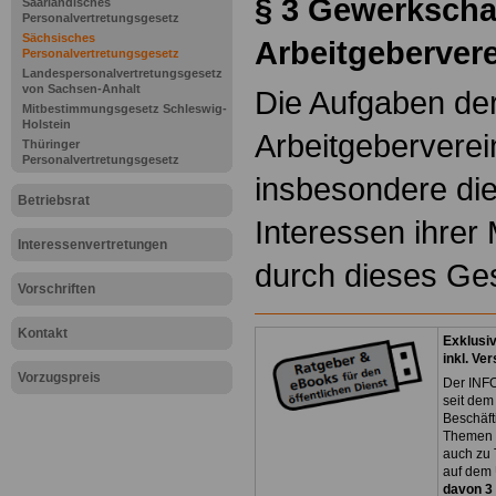
§ 3
Gewerkscha
Saarländisches
Personalvertretungsgesetz
Sächsisches
Arbeitgeberver
Personalvertretungsgesetz
Landespersonalvertretungsgesetz
von Sachsen-Anhalt
Die Aufgaben de
Mitbestimmungsgesetz Schleswig-
Holstein
Arbeitgeberverei
Thüringer
Personalvertretungsgesetz
insbesondere d
Betriebsrat
Interessen ihrer 
Interessenvertretungen
durch dieses Ges
Vorschriften
Kontakt
Exklusi
inkl. Ve
Vorzugspreis
Der INFO
seit dem
Beschäft
Themen 
auch zu
auf dem 
davon 3