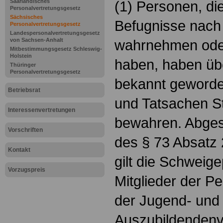
Saarländisches
(1) Personen, di
Personalvertretungsgesetz
Sächsisches
Befugnisse nach
Personalvertretungsgesetz
Landespersonalvertretungsgesetz
von Sachsen-Anhalt
wahrnehmen od
Mitbestimmungsgesetz Schleswig-
Holstein
haben, haben übe
Thüringer
Personalvertretungsgesetz
bekannt geworde
Betriebsrat
und Tatsachen St
Interessenvertretungen
bewahren. Abges
Vorschriften
des § 73 Absatz 
Kontakt
gilt die Schweigep
Vorzugspreis
Mitglieder der P
der Jugend- und
Auszubildendenv