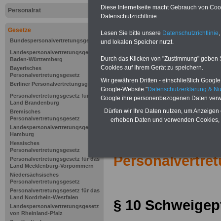
Diese Internetseite macht Gebrauch von Cooki
Personalrat
Datenschutzrichtlinie.
Gesetze
Lesen Sie bitte unsere
Datenschutzrichtlinie
,
Bundespersonalvertretungsgesetz
und lokalen Speicher nutzt.
Landespersonalvertretungsgesetz
Durch das Klicken von "Zustimmung" geben Sie
Baden-Württemberg
Cookies auf Ihrem Gerät zu speichern.
Bayerisches
Personalvertretungsgesetz
Wir gewähren Dritten - einschließlich Google -
Berliner Personalvertretungsgesetz
Google-Website "
Datenschutzerklärung & N
Personalvertretungsgesetz für das
Google ihre personenbezogenen Daten verw
Land Brandenburg
Dürfen wir Ihre Daten nutzen, um Anzeigen 
Bremisches
Personalvertretungsgesetz
erheben Daten und verwenden Cookies, 
Landespersonalvertretungsgesetz
Hamburg
Zur Übersicht 
Hessisches
Personalvertretungsgesetz
Personalvertre
Personalvertretungsgesetz für das
Land Mecklenburg-Vorpommern
Niedersächsisches
Personalvertretungsgesetz
Personalvertretungsgesetz für das
Land Nordrhein-Westfalen
§ 10
Schweigepf
Landespersonalvertretungsgesetz
von Rheinland-Pfalz