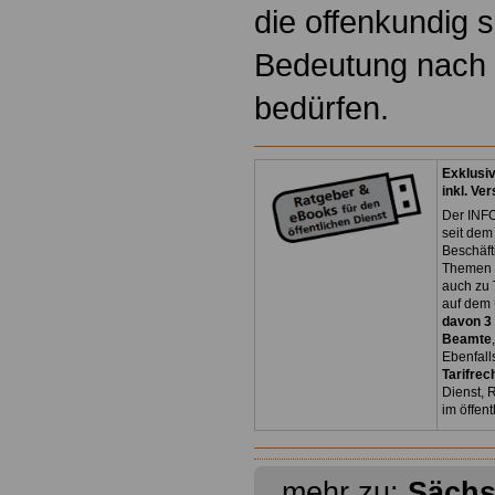
die offenkundig s
Bedeutung nach 
bedürfen.
Exklusi
inkl. Ve
Der INFO
seit dem
Beschäft
Themen 
auch zu
auf dem 
davon 3
Beamte
Ebenfall
Tarifrec
Dienst, 
im öffen
mehr zu:
Sächs