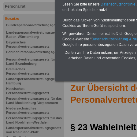
Lesen Sie bitte unsere
Datenschutzrichtlinie
,
Personalrat
und lokalen Speicher nutzt.
Gesetze
Durch das Klicken von "Zustimmung" geben Sie
Bundespersonalvertretungsgesetz
Cookies auf Ihrem Gerät zu speichern.
Landespersonalvertretungsgesetz
Wir gewähren Dritten - einschließlich Google -
Baden-Württemberg
Google-Website "
Datenschutzerklärung & N
Bayerisches
Google ihre personenbezogenen Daten verw
Personalvertretungsgesetz
Berliner Personalvertretungsgesetz
Dürfen wir Ihre Daten nutzen, um Anzeigen 
erheben Daten und verwenden Cookies, 
Personalvertretungsgesetz für das
Land Brandenburg
Bremisches
Personalvertretungsgesetz
Landespersonalvertretungsgesetz
Hamburg
Zur Übersicht 
Hessisches
Personalvertretungsgesetz
Personalvertre
Personalvertretungsgesetz für das
Land Mecklenburg-Vorpommern
Niedersächsisches
Personalvertretungsgesetz
Personalvertretungsgesetz für das
Land Nordrhein-Westfalen
§ 23
Wahleinlei
Landespersonalvertretungsgesetz
von Rheinland-Pfalz