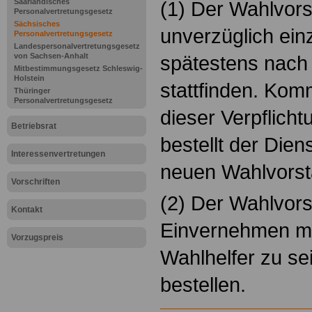
Saarländisches
(1) Der Wahlvors
Personalvertretungsgesetz
Sächsisches
unverzüglich einz
Personalvertretungsgesetz
Landespersonalvertretungsgesetz
von Sachsen-Anhalt
spätestens nach
Mitbestimmungsgesetz Schleswig-
Holstein
stattfinden. Kom
Thüringer
Personalvertretungsgesetz
dieser Verpflicht
Betriebsrat
bestellt der Diens
Interessenvertretungen
neuen Wahlvorst
Vorschriften
(2) Der Wahlvor
Kontakt
Einvernehmen mit
Vorzugspreis
Wahlhelfer zu se
bestellen.