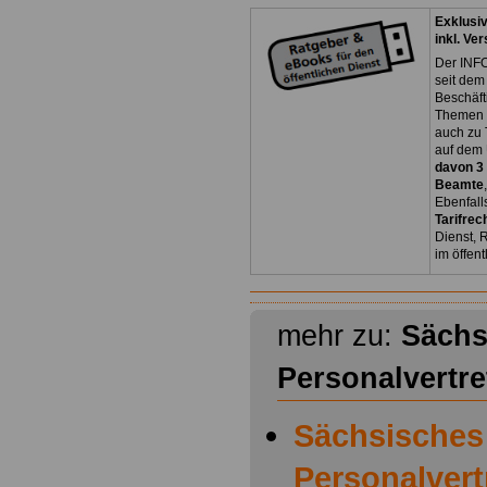
Exklusi
inkl. Ve
Der INFO
seit dem
Beschäft
Themen 
auch zu
auf dem 
davon 3
Beamte
Ebenfall
Tarifrec
Dienst, 
im öffen
mehr zu:
Sächs
Personalvertr
Sächsisches
Personalver