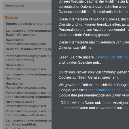
Unsere Website beachtet die Richtlinie zur 
Personalrat
europäischer Datenschutzvorschriften wide
Datenschutzrichtlinie für elektronische Komm
Gesetze
Diese Internetseite verwendet Cookies, um 
Bundespersonalvertretungsgesetz
Dienste und Funktionen bereitzustellen. Es
Personalisierung von Anzeigen verwendet - un
Landespersonalvertretungsgesetz
Baden-Württemberg
personalisierte Werbung genutzt.
Bayerisches
Diese Internetseite macht Gebrauch von Cooki
Personalvertretungsgesetz
Datenschutzrichtlinie.
Berliner Personalvertretungsgesetz
Personalvertretungsgesetz für das
Lesen Sie bitte unsere
Datenschutzrichtlinie
,
Land Brandenburg
und lokalen Speicher nutzt.
Bremisches
Personalvertretungsgesetz
Durch das Klicken von "Zustimmung" geben Sie
Landespersonalvertretungsgesetz
Cookies auf Ihrem Gerät zu speichern.
Hamburg
Zur Übersicht 
Hessisches
Wir gewähren Dritten - einschließlich Google -
Personalvertretungsgesetz
Google-Website "
Datenschutzerklärung & N
Personalvertre
Personalvertretungsgesetz für das
Google ihre personenbezogenen Daten verw
Land Mecklenburg-Vorpommern
Niedersächsisches
Dürfen wir Ihre Daten nutzen, um Anzeigen 
Personalvertretungsgesetz
erheben Daten und verwenden Cookies, 
Personalvertretungsgesetz für das
Land Nordrhein-Westfalen
§ 27
Wahlzeitr
Landespersonalvertretungsgesetz
von Rheinland-Pfalz