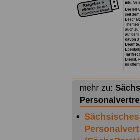
inkl. Ve
Der INFO
seit dem
Beschäft
Themen 
auch zu
auf dem 
davon 3
Beamte
Ebenfall
Tarifrec
Dienst, 
im öffen
mehr zu:
Sächs
Personalvertr
Sächsisches
Personalver