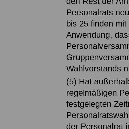
den Rest der Amt
Personalrats neu
bis 25 finden mi
Anwendung, das
Personalversamm
Gruppenversamm
Wahlvorstands nic
(5) Hat außerhalb
regelmäßigen Pe
festgelegten Zei
Personalratswahl
der Personalrat 