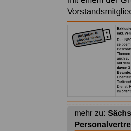
Vorstandsmitglie
Exklusi
inkl. Ve
Der INFO
seit dem
Beschäft
Themen 
auch zu
auf dem 
davon 3
Beamte
Ebenfall
Tarifrec
Dienst, 
im öffen
mehr zu:
Sächs
Personalvertr