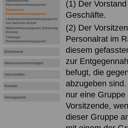
Saarländisches
(1) Der Vorstand 
Personalvertretungsgesetz
Sächsisches
Geschäfte.
Personalvertretungsgesetz
Landespersonalvertretungsgesetz
von Sachsen-Anhalt
(2) Der Vorsitzen
Mitbestimmungsgesetz Schleswig-
Holstein
Personalrat im 
Thüringer
Personalvertretungsgesetz
diesem gefassten
Betriebsrat
zur Entgegennah
Interessenvertretungen
befugt, die gege
Vorschriften
abzugeben sind. 
Kontakt
nur eine Gruppe b
Vorzugspreis
Vorsitzende, wenn
dieser Gruppe a
mit einem der G