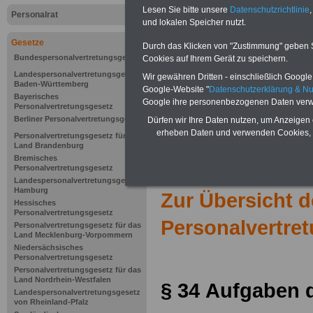
Lesen Sie bitte unsere
Datenschutzrichtlinie
,
Personalrat
und lokalen Speicher nutzt.
Gesetze
Durch das Klicken von "Zustimmung" geben Sie
Bundespersonalvertretungsgesetz
Cookies auf Ihrem Gerät zu speichern.
Landespersonalvertretungsgesetz
Wir gewähren Dritten - einschließlich Google -
Baden-Württemberg
Google-Website "
Datenschutzerklärung & N
Bayerisches
Google ihre personenbezogenen Daten verw
Personalvertretungsgesetz
Berliner Personalvertretungsgesetz
Dürfen wir Ihre Daten nutzen, um Anzeigen 
erheben Daten und verwenden Cookies, 
Personalvertretungsgesetz für das
Land Brandenburg
Bremisches
Personalvertretungsgesetz
Landespersonalvertretungsgesetz
Hamburg
Zur Übersicht 
Hessisches
Personalvertretungsgesetz
Personalvertre
Personalvertretungsgesetz für das
Land Mecklenburg-Vorpommern
Niedersächsisches
Personalvertretungsgesetz
Personalvertretungsgesetz für das
Land Nordrhein-Westfalen
§ 34
Aufgaben 
Landespersonalvertretungsgesetz
von Rheinland-Pfalz