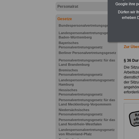
Google ihre 
Personalrat
Dürfen wir I
erheben D
Gesetze
Bundespersonalvertretungsgesetz
Landespersonalvertretungsgesetz
Baden-Württemberg
Bayerisches
Zur Übe
Personalvertretungsgesetz
Berliner Personalvertretungsgesetz
Personalvertretungsgesetz für das
§ 36
Dur
Land Brandenburg
Die Sitzu
Bremisches
Arbeitsze
Personalvertretungsgesetz
dienstlic
Landespersonalvertretungsgesetz
der Sitzu
Hamburg
angehöre
Hessisches
erforderli
Personalvertretungsgesetz
Personalvertretungsgesetz für das
Land Mecklenburg-Vorpommern
Niedersächsisches
Personalvertretungsgesetz
Personalvertretungsgesetz für das
Land Nordrhein-Westfalen
Landespersonalvertretungsgesetz
von Rheinland-Pfalz