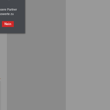
nsere Partner
sswerte zu
ACHTUNG
Nebentätigkeitsrecht:
vor Jobaufnahme
schlau machen
>>>
OnlineBuch
für nur 7,50 Euro
Nein