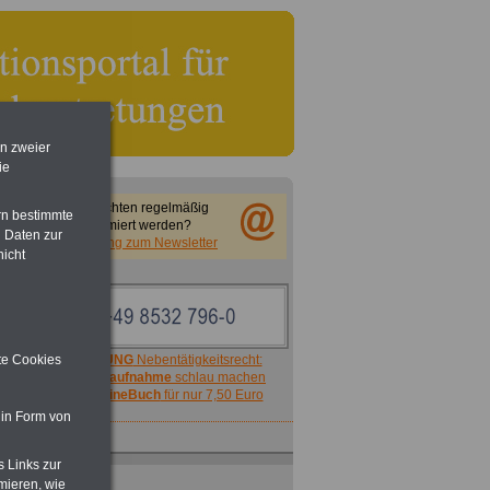
en zweier
ie
Sie möchten regelmäßig
rn bestimmte
informiert werden?
 Daten zur
Anmeldung zum Newsletter
nicht
ACHTUNG
Nebentätigkeitsrecht:
ite Cookies
vor Jobaufnahme
schlau machen
>>>
OnlineBuch
für nur 7,50 Euro
 in Form von
s Links zur
mieren, wie