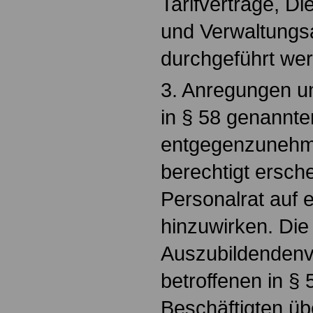
Tarifverträge, D
und Verwaltung
durchgeführt we
3. Anregungen 
in § 58 genannte
entgegenzunehme
berechtigt ersch
Personalrat auf 
hinzuwirken. Die
Auszubildendenve
betroffenen in §
Beschäftigten ü