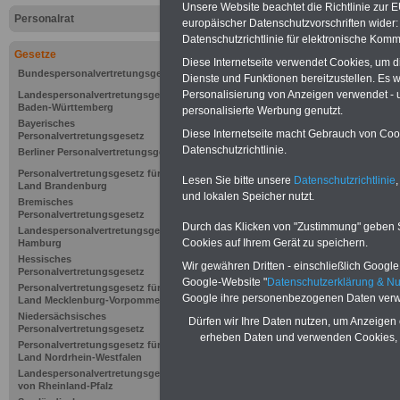
Unsere Website beachtet die Richtlinie zur 
Personalrat
europäischer Datenschutzvorschriften wide
Datenschutzrichtlinie für elektronische Komm
Gesetze
Diese Internetseite verwendet Cookies, um 
Bundespersonalvertretungsgesetz
Dienste und Funktionen bereitzustellen. Es
Personalisierung von Anzeigen verwendet - un
Landespersonalvertretungsgesetz
Baden-Württemberg
personalisierte Werbung genutzt.
Bayerisches
Diese Internetseite macht Gebrauch von Cooki
Personalvertretungsgesetz
Datenschutzrichtlinie.
Berliner Personalvertretungsgesetz
Personalvertretungsgesetz für das
Lesen Sie bitte unsere
Datenschutzrichtlinie
,
Land Brandenburg
und lokalen Speicher nutzt.
Bremisches
Personalvertretungsgesetz
Durch das Klicken von "Zustimmung" geben Sie
Landespersonalvertretungsgesetz
Cookies auf Ihrem Gerät zu speichern.
Hamburg
Zur Übersicht 
Hessisches
Wir gewähren Dritten - einschließlich Google -
Personalvertretungsgesetz
Personalvertre
Google-Website "
Datenschutzerklärung & N
Personalvertretungsgesetz für das
Google ihre personenbezogenen Daten verw
Land Mecklenburg-Vorpommern
Niedersächsisches
Dürfen wir Ihre Daten nutzen, um Anzeigen 
Personalvertretungsgesetz
erheben Daten und verwenden Cookies, 
Personalvertretungsgesetz für das
Land Nordrhein-Westfalen
§ 62
Aufgaben
Landespersonalvertretungsgesetz
von Rheinland-Pfalz