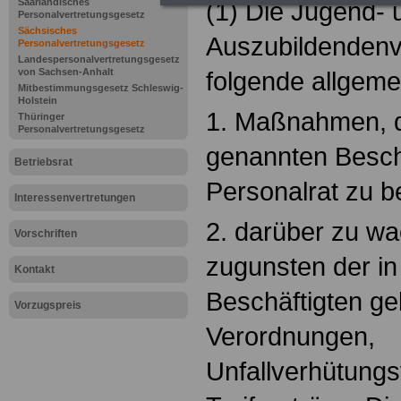
Saarländisches
(1) Die Jugend- 
Personalvertretungsgesetz
Sächsisches
Auszubildendenv
Personalvertretungsgesetz
Landespersonalvertretungsgesetz
von Sachsen-Anhalt
folgende allgeme
Mitbestimmungsgesetz Schleswig-
Holstein
1. Maßnahmen, d
Thüringer
Personalvertretungsgesetz
genannten Besch
Betriebsrat
Personalrat zu b
Interessenvertretungen
2. darüber zu wa
Vorschriften
zugunsten der in
Kontakt
Beschäftigten ge
Vorzugspreis
Verordnungen,
Unfallverhütungs