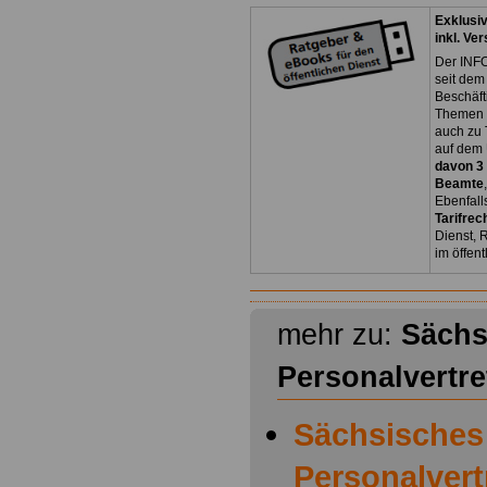
Exklusi
inkl. Ve
Der INFO
seit dem
Beschäft
Themen 
auch zu
auf dem 
davon 3
Beamte
Ebenfall
Tarifrec
Dienst, 
im öffen
mehr zu:
Sächs
Personalvertr
Sächsisches
Personalver