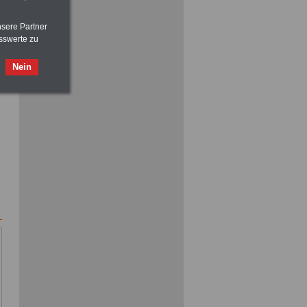
nsere Partner
ACHTUNG
Nebentätigkeitsrecht:
sswerte zu
vor Jobaufnahme
schlau machen
>>>
OnlineBuch
für nur 7,50 Euro
Nein