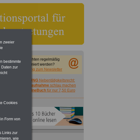
en zweier
ie
Sie möchten regelmäßig
rn bestimmte
informiert werden?
 Daten zur
Anmeldung zum Newsletter
nicht
ACHTUNG
Nebentätigkeitsrecht:
vor Jobaufnahme
schlau machen
>>>
OnlineBuch
für nur 7,50 Euro
ite Cookies
 in Form von
s Links zur
mieren, wie