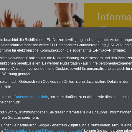
e beachtet die Richtlinie zur EU-Nutzereinwilligung und spiegelt die Anforderung
 Datenschutzvorschriften wider: EU-Datenschutz-Grundverordnung (DSGVO) und d
chtlinie für elektronische Kommunikation (die sogenannte E-Privacy-Richtlinie).
tseite verwendet Cookies, um die Nutzererfahrung zu verbessern und den Benutze
unktionen bereitzustellen. Es werden Nutzerdaten - auch ihre personenbezogenen
ung von Anzeigen verwendet - und Cookies sowohl für personalisierte als auch für 
te Werbung genutzt.
isches Personalvertretungsgesetz (SächsPersVG): § 63
tseite macht Gebrauch von Cookies von Dritten, siehe dazu weitere Details in der
rechende Anwendung von Vorschriften
htlinie.
eBook zum Tarifrecht
te unsere
Datenschutzrichtlinie
, um mehr darüber zu erfahren, wie diese Internetse
ÖD neu aufgelegt
peicher nutzt.
Das beliebte eBook wurde im
Oktober 2025 neu aufgelegt. Mit
cken von "Zustimmung" geben Sie dieser Internetseite die Erlaubnis, Informationen
allen Entgelttabellen für
hrem Gerät zu speichern.
Beschäftigte - TVöD und TV-L -
sowie den
ritten - einschließlich Google - ebenfalls Zugriff auf die Nutzerdaten. Mithilfe eine
Auszubildendenvergütungen,
te "
Datenschutzerklärung & Nutzungsbedingungen
" können Sie sich darüber infor