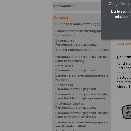
Google ihre 
Personalrat
Dürfen wir I
erheben D
Gesetze
Bundespersonalvertretungsgesetz
Landespersonalvertretungsgesetz
Baden-Württemberg
Bayerisches
Zur Übe
Personalvertretungsgesetz
Berliner Personalvertretungsgesetz
Personalvertretungsgesetz für das
§ 63
Ent
Land Brandenburg
Für die 
Bremisches
und Absa
Personalvertretungsgesetz
entsprec
Landespersonalvertretungsgesetz
die Abor
Hamburg
des Pers
Hessisches
Absatz 1
Personalvertretungsgesetz
Personalvertretungsgesetz für das
Land Mecklenburg-Vorpommern
Niedersächsisches
Personalvertretungsgesetz
Personalvertretungsgesetz für das
Land Nordrhein-Westfalen
Landespersonalvertretungsgesetz
von Rheinland-Pfalz