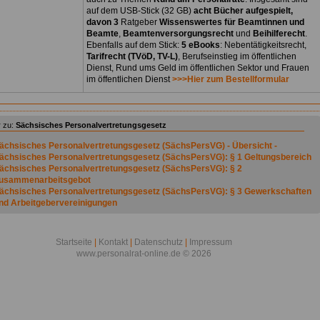
auf dem USB-Stick (32 GB)
acht Bücher aufgespielt,
davon 3
Ratgeber
Wissenswertes für Beamtinnen und
Beamte
,
Beamtenversorgungsrecht
und
Beihilferecht
.
Ebenfalls auf dem Stick:
5 eBooks
: Nebentätigkeitsrecht,
Tarifrecht (TVöD, TV-L)
, Berufseinstieg im öffentlichen
Dienst, Rund ums Geld im öffentlichen Sektor und Frauen
im öffentlichen Dienst
>>>Hier zum Bestellformular
 zu:
Sächsisches Personalvertretungsgesetz
ächsisches Personalvertretungsgesetz (SächsPersVG) - Übersicht -
ächsisches Personalvertretungsgesetz (SächsPersVG): § 1 Geltungsbereich
ächsisches Personalvertretungsgesetz (SächsPersVG): § 2
usammenarbeitsgebot
ächsisches Personalvertretungsgesetz (SächsPersVG): § 3 Gewerkschaften
nd Arbeitgebervereinigungen
ächsisches Personalvertretungsgesetz (SächsPersVG): § 4 Beschäftigte
ächsisches Personalvertretungsgesetz (SächsPersVG): § 5 Gruppen
ächsisches Personalvertretungsgesetz (SächsPersVG): § 6 Dienststellen
Startseite
|
Kontakt
|
Datenschutz
|
Impressum
ächsisches Personalvertretungsgesetz (SächsPersVG): § 7 Dienststellenleiter
www.personalrat-online.de © 2026
ächsisches Personalvertretungsgesetz (SächsPersVG): § 8
ehinderungsverbot
ächsisches Personalvertretungsgesetz (SächsPersVG): § 9
eiterbeschäftigung Auszubildender
ächsisches Personalvertretungsgesetz (SächsPersVG): § 10 Schweigepflicht
ächsisches Personalvertretungsgesetz (SächsPersVG): § 11 Unfallvorschrifte