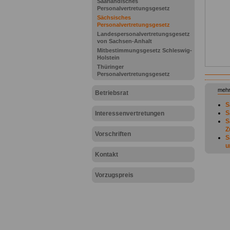
Saarländisches
Personalvertretungsgesetz
Sächsisches
Personalvertretungsgesetz
Landespersonalvertretungsgesetz
von Sachsen-Anhalt
Mitbestimmungsgesetz Schleswig-
Holstein
Thüringer
Personalvertretungsgesetz
mehr
Betriebsrat
S
S
Interessenvertretungen
S
Z
Vorschriften
S
u
S
Kontakt
S
S
Vorzugspreis
S
S
B
S
W
S
S