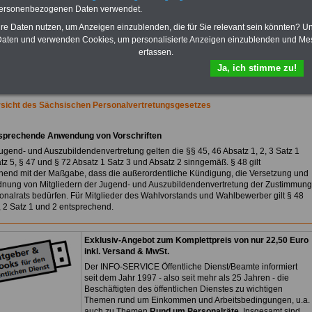
Praktikantenentgelten und
personenbezogenen Daten verwendet.
Bezüge für Studierende von
Bund, Länder und Kommunen.
hre Daten nutzen, um Anzeigen einzublenden, die für Sie relevant sein könnten? U
aten und verwenden Cookies, um personalisierte Anzeigen einzublenden und Me
>>>
Hier zur Bestellung des
erfassen.
eBooks Tarifrecht
Ja, ich stimme zu!
rsicht des Sächsischen Personalvertretungsgesetzes
sprechende Anwendung von Vorschriften
Jugend- und Auszubildendenvertretung gelten die §§ 45, 46 Absatz 1, 2, 3 Satz 1
tz 5, § 47 und § 72 Absatz 1 Satz 3 und Absatz 2 sinngemäß. § 48 gilt
hend mit der Maßgabe, dass die außerordentliche Kündigung, die Versetzung und
dnung von Mitgliedern der Jugend- und Auszubildendenvertretung der Zustimmung
onalrats bedürfen. Für Mitglieder des Wahlvorstands und Wahlbewerber gilt § 48
, 2 Satz 1 und 2 entsprechend.
Exklusiv-Angebot zum Komplettpreis von nur 22,50 Euro
inkl. Versand & MwSt.
Der INFO-SERVICE Öffentliche Dienst/Beamte informiert
seit dem Jahr 1997 - also seit mehr als 25 Jahren - die
Beschäftigten des öffentlichen Dienstes zu wichtigen
Themen rund um Einkommen und Arbeitsbedingungen, u.a.
auch zu Themen
Rund um Personalräte
. Insgesamt sind