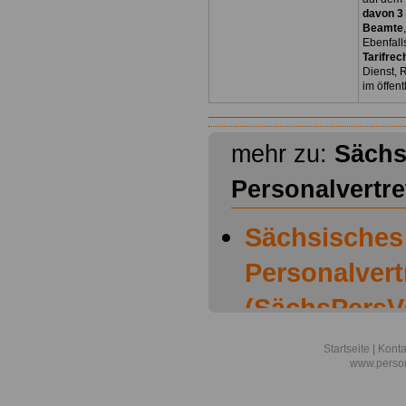
davon 3
Beamte
Ebenfall
Tarifrec
Dienst, 
im öffen
mehr zu:
Sächs
Personalvertr
Sächsisches
Personalver
(SächsPersVG
Sächsisches
Startseite
|
Konta
www.person
Personalver