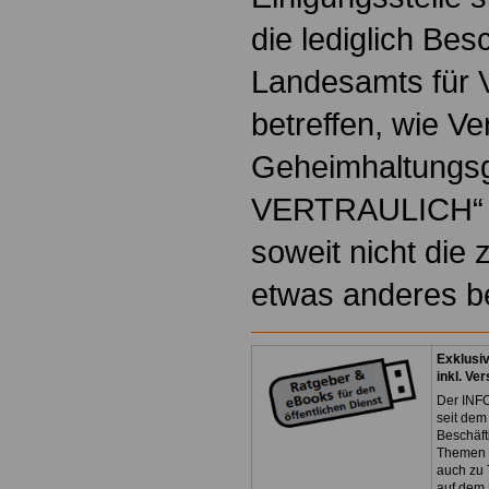
die lediglich Bes
Landesamts für 
betreffen, wie V
Geheimhaltungs
VERTRAULICH“ z
soweit nicht die 
etwas anderes b
Exklusi
inkl. Ve
Der INFO
seit dem
Beschäft
Themen 
auch zu
auf dem 