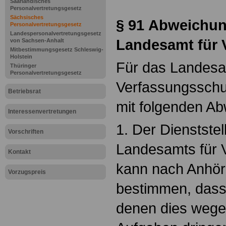
Saarländisches
Personalvertretungsgesetz
Sächsisches
§ 91
Abweichun
Personalvertretungsgesetz
Landespersonalvertretungsgesetz
Landesamt für 
von Sachsen-Anhalt
Mitbestimmungsgesetz Schleswig-
Holstein
Für das Landesa
Thüringer
Personalvertretungsgesetz
Verfassungsschut
Betriebsrat
mit folgenden A
Interessenvertretungen
1. Der Dienststel
Vorschriften
Landesamts für 
Kontakt
kann nach Anhör
Vorzugspreis
bestimmen, dass 
denen dies wegen