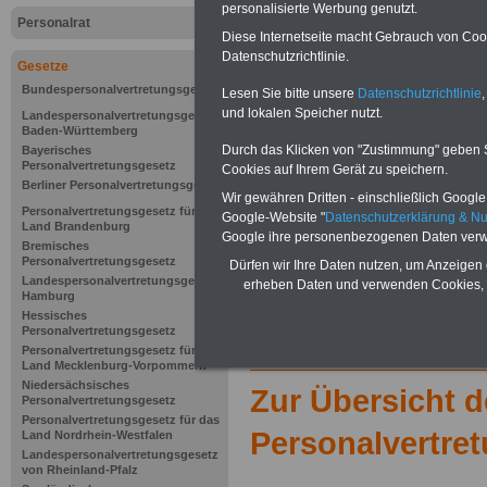
personalisierte Werbung genutzt.
Verfassung
Personalrat
Diese Internetseite macht Gebrauch von Cooki
Datenschutzrichtlinie.
Gesetze
Bundespersonalvertretungsgesetz
Lesen Sie bitte unsere
Datenschutzrichtlinie
,
und lokalen Speicher nutzt.
Landespersonalvertretungsgesetz
Baden-Württemberg
Durch das Klicken von "Zustimmung" geben Sie
Bayerisches
Personalvertretungsgesetz
Cookies auf Ihrem Gerät zu speichern.
Berliner Personalvertretungsgesetz
Wir gewähren Dritten - einschließlich Google -
Personalvertretungsgesetz für das
Google-Website "
Datenschutzerklärung & N
Land Brandenburg
Google ihre personenbezogenen Daten verw
Bremisches
Personalvertretungsgesetz
Dürfen wir Ihre Daten nutzen, um Anzeigen 
Landespersonalvertretungsgesetz
erheben Daten und verwenden Cookies, 
Hamburg
Hessisches
Personalvertretungsgesetz
Personalvertretungsgesetz für das
Land Mecklenburg-Vorpommern
Niedersächsisches
Zur Übersicht 
Personalvertretungsgesetz
Personalvertretungsgesetz für das
Personalvertre
Land Nordrhein-Westfalen
Landespersonalvertretungsgesetz
von Rheinland-Pfalz