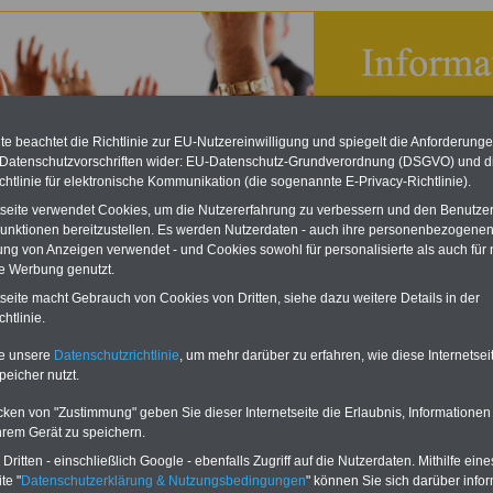
e beachtet die Richtlinie zur EU-Nutzereinwilligung und spiegelt die Anforderung
 Datenschutzvorschriften wider: EU-Datenschutz-Grundverordnung (DSGVO) und d
chtlinie für elektronische Kommunikation (die sogenannte E-Privacy-Richtlinie).
tseite verwendet Cookies, um die Nutzererfahrung zu verbessern und den Benutze
unktionen bereitzustellen. Es werden Nutzerdaten - auch ihre personenbezogenen
ung von Anzeigen verwendet - und Cookies sowohl für personalisierte als auch für 
te Werbung genutzt.
her Personalräte-Preis (DPRP) - Übersicht
tseite macht Gebrauch von Cookies von Dritten, siehe dazu weitere Details in der
htlinie.
te unsere
Datenschutzrichtlinie
, um mehr darüber zu erfahren, wie diese Internetse
icht zum Deutschen Personalräte-Preis (DPRP)
peicher nutzt.
ung für eine vorbildliche Personalratsarbeit
cken von "Zustimmung" geben Sie dieser Internetseite die Erlaubnis, Informationen
nt und eine hohe Motivation, für die Interessen der Beschäftigten einzutreten –
hrem Gerät zu speichern.
die Triebfedern für erfolgreiche Personalratsarbeit. Dienstherrn leisten eher selten
für eine gute Arbeit von Personalvertretungen.
ritten - einschließlich Google - ebenfalls Zugriff auf die Nutzerdaten. Mithilfe eine
Bund-Verlag ausgelobte Preis (Award) will klare Signale setzen. Mit der
te "
Datenschutzerklärung & Nutzungsbedingungen
" können Sie sich darüber infor