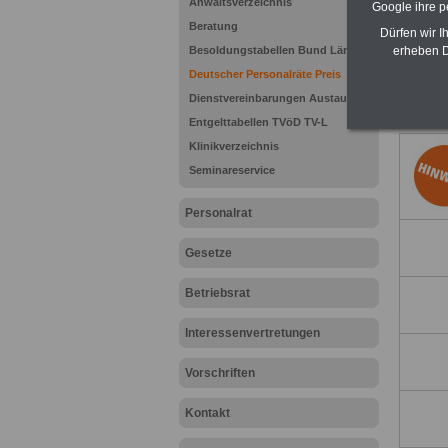
Anwaltsverzeichnis
Auszeich
Google ihre 
Personal
Beratung
Dürfen wir I
Schwerbe
Besoldungstabellen Bund Länder
erheben D
Wertschä
Deutscher Personalräte Preis
Beispiel
Zeitschr
Dienstvereinbarungen Austausch
Entgelttabellen TVöD TV-L
Klinikverzeichnis
Seminareservice
Personalrat
Gesetze
Betriebsrat
Interessenvertretungen
Vorschriften
Kontakt