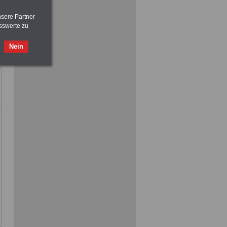
vor Jobaufnahme
schlau machen
>>>
OnlineBuch
für nur 7,50 Euro
nsere Partner
sswerte zu
Nein
ACHTUNG
Nebentätigkeitsrecht:
vor Jobaufnahme
schlau machen
>>>
OnlineBuch
für nur 7,50 Euro