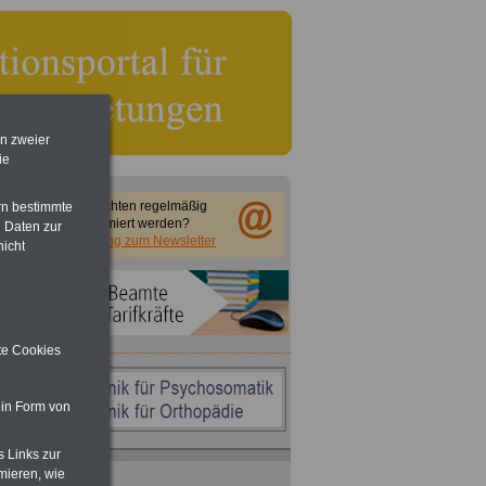
en zweier
ie
Sie möchten regelmäßig
rn bestimmte
informiert werden?
 Daten zur
Anmeldung zum Newsletter
nicht
ite Cookies
 in Form von
s Links zur
ACHTUNG
Nebentätigkeitsrecht:
mieren, wie