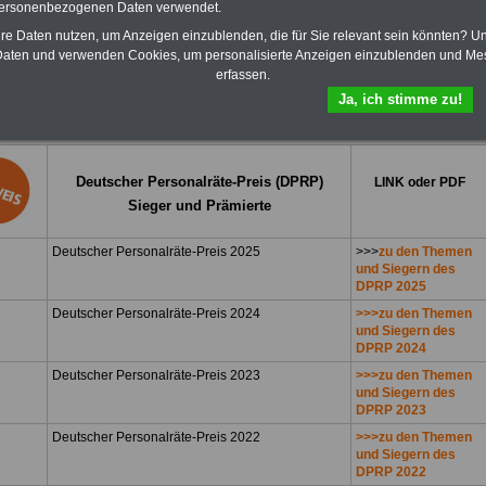
nung und Würdigung beispielhafter Projekte soll die Arbeit und der Einsatz von
personenbezogenen Daten verwendet.
räten anerkannt und öffentlich gewürdigt werden. Ebenfalls teilnehmen können die
hre Daten nutzen, um Anzeigen einzublenden, die für Sie relevant sein könnten? U
hindertenvertretungen sowie die Jugend- und Auszubildendenvertretungen.
aten und verwenden Cookies, um personalisierte Anzeigen einzublenden und Me
tzung der Arbeit von Personalvertretungen
erfassen.
hafte Personalratsarbeit in Bund, Ländern und Gemeinden. Bereits 12 Mal hat die
Ja, ich stimme zu!
ift »Der Personalrat« den »Deutschen Personalräte-Preis« verliehen.
Deutscher Personalräte-Preis (DPRP)
LINK oder PDF
Sieger und Prämierte
Deutscher Personalräte-Preis 2025
>>>
zu den Themen
und Siegern des
DPRP 2025
Deutscher Personalräte-Preis 2024
>>>zu den Themen
und Siegern des
DPRP 2024
Deutscher Personalräte-Preis 2023
>>>zu den Themen
und Siegern des
DPRP 2023
Deutscher Personalräte-Preis 2022
>>>zu den Themen
und Siegern des
DPRP 2022