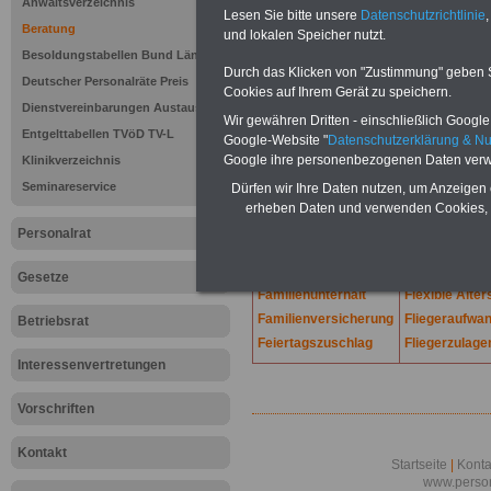
Lexikon für d
Anwaltsverzeichnis
Lesen Sie bitte unsere
Datenschutzrichtlinie
,
A
B
C
Beratung
und lokalen Speicher nutzt.
K
L
M
N
O
P
Q
Besoldungstabellen Bund Länder
Durch das Klicken von "Zustimmung" geben Sie
Deutscher Personalräte Preis
Cookies auf Ihrem Gerät zu speichern.
.
Dienstvereinbarungen Austausch
Wir gewähren Dritten - einschließlich Google -
F
Ferienarbeit
Entgelttabellen TVöD TV-L
Google-Website "
Datenschutzerklärung & N
Fahrerlaubnisentzug
Fiktive Einkün
Google ihre personenbezogenen Daten verw
Klinikverzeichnis
Fahrtkosten
Fiktives Ein
Seminareservice
Dürfen wir Ihre Daten nutzen, um Anzeigen 
und Sozialhilf
Fahrtkostenwegfall
erheben Daten und verwenden Cookies, 
Firmen-Pkw
Fahrtspesen
Personalrat
Firmentelefon
Familienrechtlicher
Ausgleichsanspruch
Firmenwagen
Gesetze
Familienunterhalt
Flexible Alte
Familienversicherung
Fliegeraufwa
Betriebsrat
Feiertagszuschlag
Fliegerzulage
Interessenvertretungen
Vorschriften
Kontakt
Startseite
|
Konta
www.person