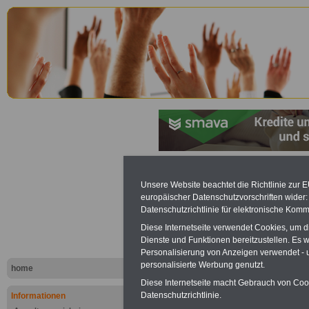
Lexikon Unterhaltsanspruch
Unsere Website beachtet die Richtlinie zur 
europäischer Datenschutzvorschriften wide
Werbung mit Banner bzw. Text
Datenschutzrichtlinie für elektronische Komm
Schon zum Festpreis von 250 Eu
Diese Internetseite verwendet Cookies, um 
Monate können Sie einen Banner 
Dienste und Funktionen bereitzustellen. Es
Website
frauen-im-oeffentliche
Personalisierung von Anzeigen verwendet - un
Interesse, einfach dieses
Formul
personalisierte Werbung genutzt.
home
Ihre Wünsche!
Diese Internetseite macht Gebrauch von Cooki
Datenschutzrichtlinie.
Informationen