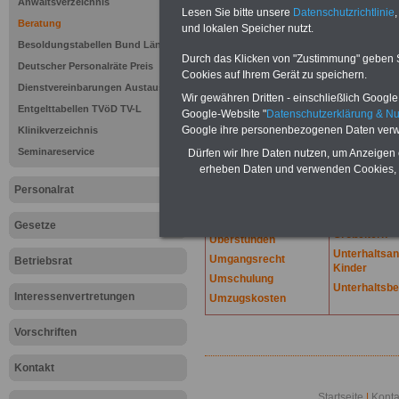
Lexikon für d
Anwaltsverzeichnis
Lesen Sie bitte unsere
Datenschutzrichtlinie
,
A
B
C
Beratung
und lokalen Speicher nutzt.
K
L
M
N
O
P
Q
Besoldungstabellen Bund Länder
Durch das Klicken von "Zustimmung" geben Sie
Deutscher Personalräte Preis
Cookies auf Ihrem Gerät zu speichern.
.
Dienstvereinbarungen Austausch
Wir gewähren Dritten - einschließlich Google -
U
Unaufgeforde
Entgelttabellen TVöD TV-L
Google-Website "
Datenschutzerklärung & N
Überbrückungsgeld
Unfallrenten
Google ihre personenbezogenen Daten verw
Klinikverzeichnis
Übergangsgeld
Unfallversic
Seminareservice
Dürfen wir Ihre Daten nutzen, um Anzeigen 
Übermäßiger
Unterhalt für
erheben Daten und verwenden Cookies, 
Unterhalt
Vergangenhe
Personalrat
Übernachtungsspesen
Unterhaltsa
Überschuldung
Unterhaltsa
Gesetze
Großeltern
Überstunden
Unterhaltsa
Umgangsrecht
Betriebsrat
Kinder
Umschulung
Unterhaltsbe
Interessenvertretungen
Umzugskosten
Vorschriften
Kontakt
Startseite
|
Konta