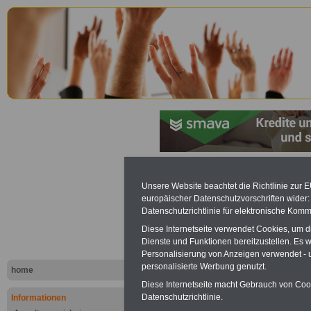
Lexikon Unterhaltsanspruch
Unsere Website beachtet die Richtlinie zur 
europäischer Datenschutzvorschriften wide
Werbung mit Banner bzw. Text
Datenschutzrichtlinie für elektronische Komm
Schon zum Festpreis von 250 Eu
Diese Internetseite verwendet Cookies, um 
Monate können Sie einen Banner 
Dienste und Funktionen bereitzustellen. Es
Website
frauen-im-oeffentliche
Personalisierung von Anzeigen verwendet - un
Interesse, einfach dieses
Formul
personalisierte Werbung genutzt.
home
Ihre Wünsche!
Diese Internetseite macht Gebrauch von Cooki
Datenschutzrichtlinie.
Informationen