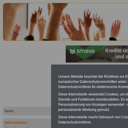
Lexikon Unterhaltsanspruch
Unsere Website beachtet die Richtlinie zur 
europäischer Datenschutzvorschriften wide
Werbung mit Banner bzw. Text
Datenschutzrichtlinie für elektronische Komm
Schon zum Festpreis von 250 Eu
Diese Internetseite verwendet Cookies, um 
Monate können Sie einen Banner 
Dienste und Funktionen bereitzustellen. Es
Website
frauen-im-oeffentliche
Personalisierung von Anzeigen verwendet - un
Interesse, einfach dieses
Formul
personalisierte Werbung genutzt.
home
Ihre Wünsche!
Diese Internetseite macht Gebrauch von Cooki
Datenschutzrichtlinie.
Informationen