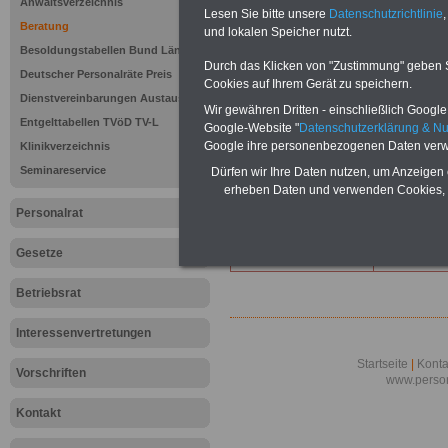
Lexikon für d
Anwaltsverzeichnis
Lesen Sie bitte unsere
Datenschutzrichtlinie
,
A
B
C
Beratung
und lokalen Speicher nutzt.
K
L
M
N
O
P
Q
Besoldungstabellen Bund Länder
Durch das Klicken von "Zustimmung" geben Sie
Deutscher Personalräte Preis
Cookies auf Ihrem Gerät zu speichern.
.
Dienstvereinbarungen Austausch
Wir gewähren Dritten - einschließlich Google -
Entgelttabellen TVöD TV-L
Google-Website "
Datenschutzerklärung & N
T
Teilleistung
Google ihre personenbezogenen Daten verw
Klinikverzeichnis
Tabellen und Leitlinien
Teilzeitbesc
Seminareservice
Dürfen wir Ihre Daten nutzen, um Anzeigen 
Tagesmutter
Telefonkost
erheben Daten und verwenden Cookies, 
Tantiemen
Titulierte A
Personalrat
Taschengeld
Titulierung 
Gesetze
Taxikosten
Betriebsrat
Interessenvertretungen
Startseite
|
Konta
Vorschriften
www.person
Kontakt