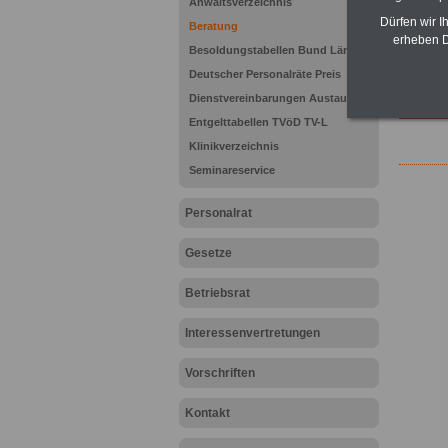
Anwaltsverzeichnis
Dürfen wir I
Beratung
erheben D
Besoldungstabellen Bund Länder
.
Deutscher Personalräte Preis
Y
Dienstvereinbarungen Austausch
noch le
Entgelttabellen TVöD TV-L
Klinikverzeichnis
Seminareservice
Personalrat
Gesetze
Betriebsrat
Interessenvertretungen
Vorschriften
Kontakt