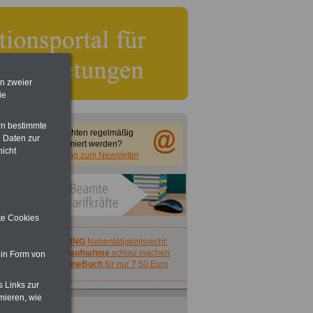
en zweier
ie
rn bestimmte
Sie möchten regelmäßig
 Daten zur
informiert werden?
nicht
Anmeldung zum Newsletter
ite Cookies
ACHTUNG
Nebentätigkeitsrecht:
vor Jobaufnahme
schlau machen
 in Form von
>>>
OnlineBuch
für nur 7,50 Euro
s Links zur
mieren, wie