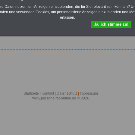
K
L
M
N
O
P
Q
R
S
T
U
V
W
X
Y
Z
hre Daten nutzen, um Anzeigen einzublenden, die für Sie relevant sein könnten? U
aten und verwenden Cookies, um personalisierte Anzeigen einzublenden und Me
erfassen.
Ja, ich stimme zu!
er
Startseite
|
Kontakt
|
Datenschutz
|
Impressum
www.personalrat-online.de © 2026