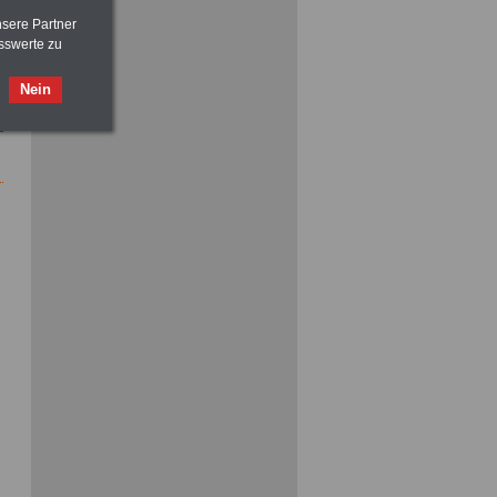
nsere Partner
sswerte zu
Nein
ACHTUNG
Nebentätigkeitsrecht:
vor Jobaufnahme
schlau machen
>>>
OnlineBuch
für nur 7,50 Euro