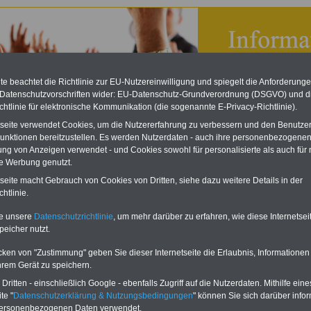
e beachtet die Richtlinie zur EU-Nutzereinwilligung und spiegelt die Anforderung
 Datenschutzvorschriften wider: EU-Datenschutz-Grundverordnung (DSGVO) und d
chtlinie für elektronische Kommunikation (die sogenannte E-Privacy-Richtlinie).
tseite verwendet Cookies, um die Nutzererfahrung zu verbessern und den Benutze
unktionen bereitzustellen. Es werden Nutzerdaten - auch ihre personenbezogenen
ung von Anzeigen verwendet - und Cookies sowohl für personalisierte als auch für 
te Werbung genutzt.
on Unterhaltsanspruch - Buchstabe Y
tseite macht Gebrauch von Cookies von Dritten, siehe dazu weitere Details in der
htlinie.
 mit Banner bzw. Textlink:
Diesen Platz können Sie mieten! Schon zum
te unsere
Datenschutzrichtlinie
, um mehr darüber zu erfahren, wie diese Internetse
is von 250 Euro für 6 Monate oder 400 Euro für 12 Monate können Sie einen
peicher nutzt.
buchen, der auf allen Einzelseiten dieser Website
frauen-im-oeffentlichen-
de
eingeblendet wird. Bei Interesse, einfach dieses
Formular ausfüllen
oder
en Sie uns Ihre Wünsche!
cken von "Zustimmung" geben Sie dieser Internetseite die Erlaubnis, Informationen
hrem Gerät zu speichern.
ritten - einschließlich Google - ebenfalls Zugriff auf die Nutzerdaten. Mithilfe eine
Lexikon für den Unterhaltsanspruch
te "
Datenschutzerklärung & Nutzungsbedingungen
" können Sie sich darüber infor
A
B
C
D
E
F
G
H
I
J
personenbezogenen Daten verwendet.