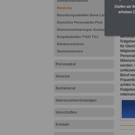
Anwaltsverzeichnis
eBook 
Dürfen wir I
Beratung
7,50 E
erheben D
Besoldungstabellen Bund Länder
Das eBo
herunter
Deutscher Personalräte Preis
es hier 
Dienstvereinbarungen Austausch
Das 216-
Berufsall
Entgelttabellen TVöD TV-L
Ratgeber
Klinikverzeichnis
für Glei
Mitglied
Seminareservice
Personal
Männern 
Personalrat
werden. D
umfassen
Beruf na
Gesetze
Frauenfö
achten h
Betriebsrat
Ratgeber
miteinan
Interessenvertretungen
Vorschriften
Kontakt