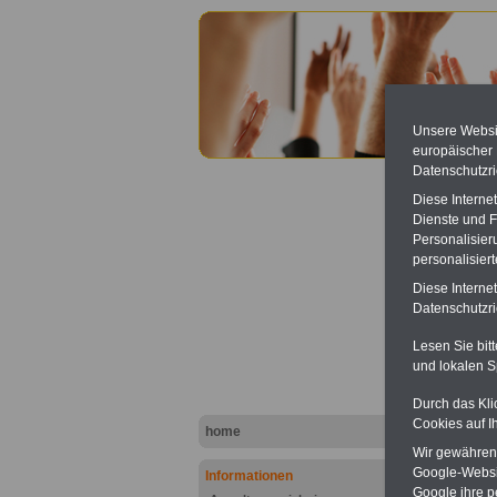
Unsere Websit
europäischer
Datenschutzri
Diese Interne
Dienste und F
Personalisier
personalisier
Pflege
Diese Interne
Datenschutzric
Lesen Sie bit
und lokalen S
Durch das Kli
Cookies auf I
.
home
Hier bie
Wir gewähren D
erläuter
Google-Websi
Informationen
Google ihre 