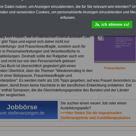
Frauen im öffentlichen Dienst für nur
hre Daten nutzen, um Anzeigen einzublenden, die für Sie relevant sein könnten? U
uro
aten und verwenden Cookies, um personalisierte Anzeigen einzublenden und Me
ok
Frauen im öffentlichen Dienst
können Sie lesen,
erfassen.
laden oder ausdrucken.
>>>Für 7,50 Euro können Sie
Ja, ich stimme zu!
bestellen
. Das eBook ist nicht nur
"FrauenSache"
.
seitige Buch informiert über alles Wichtige zum
tag von Frauen, die im öffentlichen Dienst arbeiten. Der
 gibt Tipps und eignet sich daher nicht nur
chstellungs- und Frauenbeauftragte, sondern auch für
er in Personalvertretungen und Verantwortliche in
abteilungen. Deshalb sollte der Ratgeber auch von
und nicht nur von den Personalchefs gelesen
as Buch ist übersichtlich gegledert gibt einen
FrauenSache
den Überblick, über die Themen "Wiedereinstieg in den
ch einer Babypause, Frauenbeauftragte und
rderpläne". Es werden mehr als 100 Tipps gegeben, auf was Frauen besonders zu
aben, damit Ihnen keine Nachteile in der beruflichen Entwicklung entstehen. Der
 enthät Synopsen, die die Gleichstellungsgesetze des Bundes und der Länder
der vergleichen.
Sie suchen einen neuen Job oder einen
Ausbildungspaltz?
>>>hier finden Sie die tageaktuellen
Stellenangebote und Ausbildungsplaätze