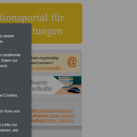
en zweier
ie
rn bestimmte
Sie möchten regelmäßig
 Daten zur
informiert werden?
nicht
Anmeldung zum Newsletter
ite Cookies
ACHTUNG
Nebentätigkeitsrecht:
 in Form von
vor Jobaufnahme
schlau machen
>>>
OnlineBuch
für nur 7,50 Euro
s Links zur
mieren, wie