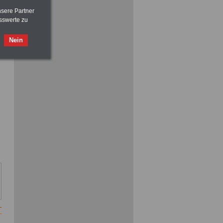
nsere Partner
sswerte zu
Nein
ACHTUNG
Nebentätigkeitsrecht:
vor Jobaufnahme
schlau machen
>>>
OnlineBuch
für nur 7,50 Euro