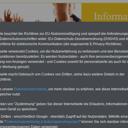
e beachtet die Richtlinie zur EU-Nutzereinwilligung und spiegelt die Anforderung
 Datenschutzvorschriften wider: EU-Datenschutz-Grundverordnung (DSGVO) und d
chtlinie für elektronische Kommunikation (die sogenannte E-Privacy-Richtlinie).
tseite verwendet Cookies, um die Nutzererfahrung zu verbessern und den Benutze
unktionen bereitzustellen. Es werden Nutzerdaten - auch ihre personenbezogenen
ung von Anzeigen verwendet - und Cookies sowohl für personalisierte als auch für 
te Werbung genutzt.
vorsorgeunterhalt
tseite macht Gebrauch von Cookies von Dritten, siehe dazu weitere Details in der
htlinie.
Lexikon für den Unterhaltsanspruch
te unsere
Datenschutzrichtlinie
, um mehr darüber zu erfahren, wie diese Internetse
A
B
C
D
E
F
G
H
I
J
peicher nutzt.
K
L
M
N
O
P
Q
R
S
T
U
V
W
X
Y
Z
cken von "Zustimmung" geben Sie dieser Internetseite die Erlaubnis, Informationen
hrem Gerät zu speichern.
ten wir ein umfangsreiches Lexikon zum Unterhaltsanspruch, beispielsweise
ritten - einschließlich Google - ebenfalls Zugriff auf die Nutzerdaten. Mithilfe eine
n wir
"
Pflegevorsorgeunterhalt
"
.
te "
Datenschutzerklärung & Nutzungsbedingungen
" können Sie sich darüber infor
personenbezogenen Daten verwendet.