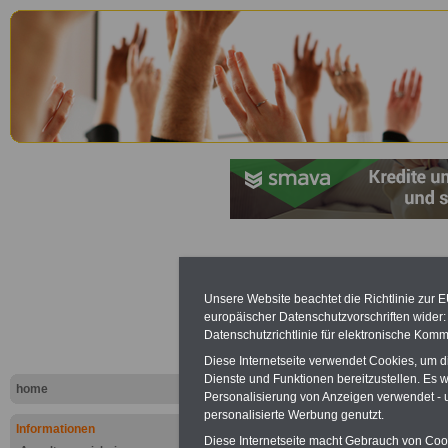
Postversic
Unsere Website beachtet die Richtlinie zur 
europäischer Datenschutzvorschriften wide
Lexikon für d
Datenschutzrichtlinie für elektronische Komm
A
B
C
K
L
M
N
O
P
Diese Internetseite verwendet Cookies, um 
Dienste und Funktionen bereitzustellen. Es
home
Personalisierung von Anzeigen verwendet - un
personalisierte Werbung genutzt.
Informationen
.
Diese Internetseite macht Gebrauch von Cooki