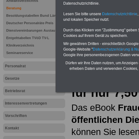
Anwaltsverzeichnis
Datenschutzrichtlinie.
Beratung
Hier bieten wir
Lesen Sie bitte unsere
Datenschutzrichtlinie
,
Besoldungstabellen Bund Länder
und lokalen Speicher nutzt.
ein umfangsreic
Deutscher Personalräte Preis
Durch das Klicken von "Zustimmung" geben Sie
Dienstvereinbarungen Austausch
Unterhaltsanspru
Cookies auf Ihrem Gerät zu speichern.
Entgelttabellen TVöD TV-L
Wir gewähren Dritten - einschließlich Google -
erläutern wir
"
Po
Klinikverzeichnis
Google-Website "
Datenschutzerklärung & N
Seminareservice
Google ihre personenbezogenen Daten verw
Dürfen wir Ihre Daten nutzen, um Anzeigen 
eBook Frau
Personalrat
erheben Daten und verwenden Cookies, 
öffentliche
Gesetze
für nur 7,5
Betriebsrat
Interessenvertretungen
Das eBook
Frau
Vorschriften
öffentlichen Di
Kontakt
können Sie lesen