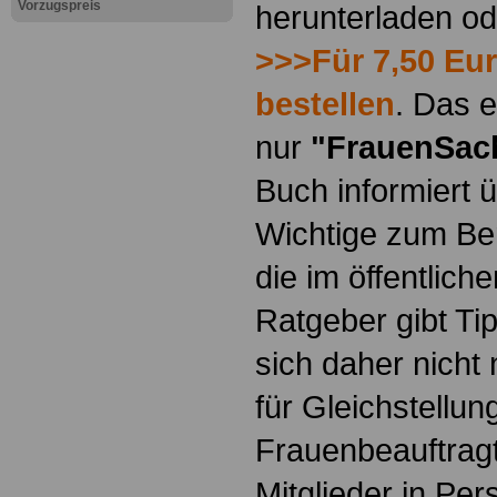
Vorzugspreis
herunterladen o
>>>Für 7,50 Eur
bestellen
. Das e
nur
"FrauenSac
Buch informiert ü
Wichtige zum Ber
die im öffentlich
Ratgeber gibt Ti
sich daher nicht 
für Gleichstellun
Frauenbeauftragt
Mitglieder in Pe