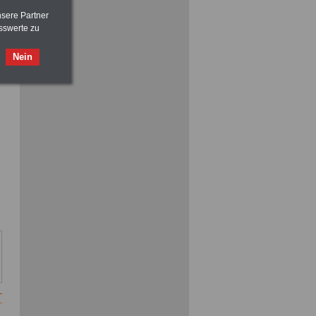
nsere Partner
sswerte zu
ACHTUNG
Nebentätigkeitsrecht:
vor Jobaufnahme
schlau machen
Nein
>>>
OnlineBuch
für nur 7,50 Euro