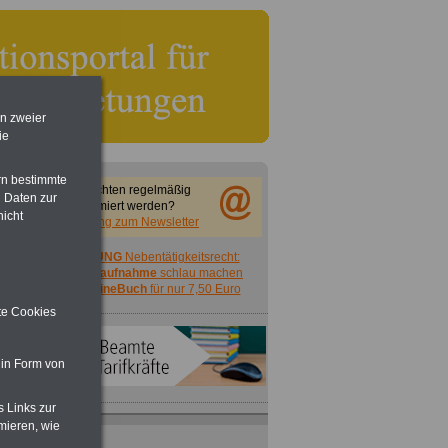
en zweier
ie
rn bestimmte
Sie möchten regelmäßig
 Daten zur
informiert werden?
nicht
Anmeldung zum Newsletter
ACHTUNG
Nebentätigkeitsrecht:
vor Jobaufnahme
schlau machen
>>>
OnlineBuch
für nur 7,50 Euro
ite Cookies
 in Form von
s Links zur
mieren, wie