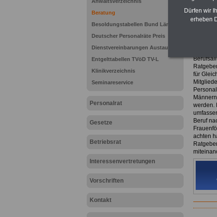
Anwaltsverzeichnis
eBook 
Dürfen wir I
Beratung
7,50 E
erheben D
Besoldungstabellen Bund Länder
Das eBo
herunter
Deutscher Personalräte Preis
es hier 
Dienstvereinbarungen Austausch
Das 216-
Berufsall
Entgelttabellen TVöD TV-L
Ratgeber
Klinikverzeichnis
für Glei
Mitglied
Seminareservice
Personal
Männern 
Personalrat
werden. D
umfassen
Beruf na
Gesetze
Frauenfö
achten h
Betriebsrat
Ratgeber
miteinan
Interessenvertretungen
Vorschriften
Kontakt