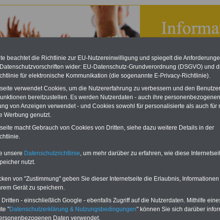
e beachtet die Richtlinie zur EU-Nutzereinwilligung und spiegelt die Anforderung
 Datenschutzvorschriften wider: EU-Datenschutz-Grundverordnung (DSGVO) und d
chtlinie für elektronische Kommunikation (die sogenannte E-Privacy-Richtlinie).
tseite verwendet Cookies, um die Nutzererfahrung zu verbessern und den Benutze
unktionen bereitzustellen. Es werden Nutzerdaten - auch ihre personenbezogenen
ung von Anzeigen verwendet - und Cookies sowohl für personalisierte als auch für 
te Werbung genutzt.
nde Einkünfte
tseite macht Gebrauch von Cookies von Dritten, siehe dazu weitere Details in der
htlinie.
Lexikon für den Unterhaltsanspruch
te unsere
Datenschutzrichtlinie
, um mehr darüber zu erfahren, wie diese Internetse
A
B
C
D
E
F
G
H
I
J
peicher nutzt.
K
L
M
N
O
P
Q
R
S
T
U
V
W
X
Y
Z
cken von "Zustimmung" geben Sie dieser Internetseite die Erlaubnis, Informationen
hrem Gerät zu speichern.
ten wir ein umfangsreiches Lexikon zum Unterhaltsanspruch, beispielsweise
ritten - einschließlich Google - ebenfalls Zugriff auf die Nutzerdaten. Mithilfe eine
n wir
"
Prägende Einkünfte
"
.
te "
Datenschutzerklärung & Nutzungsbedingungen
" können Sie sich darüber infor
personenbezogenen Daten verwendet.