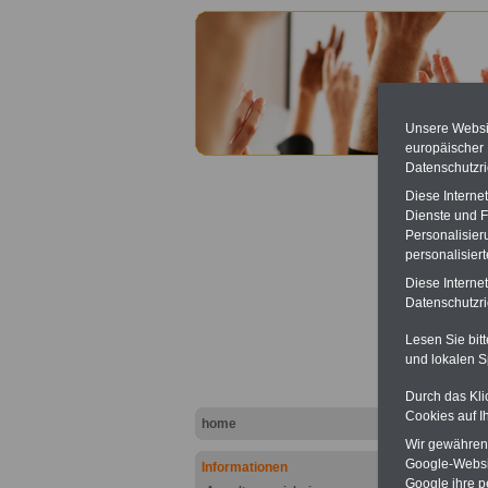
Unsere Websit
europäischer
Datenschutzri
Diese Interne
Dienste und F
Personalisier
personalisier
Präge
Diese Interne
Datenschutzric
Lesen Sie bit
und lokalen S
Durch das Kli
Cookies auf I
.
home
Hier bie
Wir gewähren D
erläuter
Google-Websi
Informationen
Google ihre 