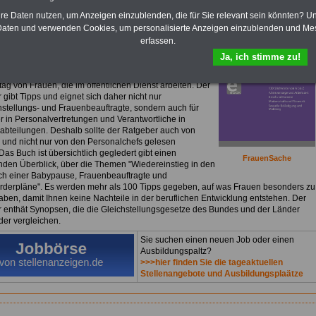
Frauen im öffentlichen Dienst für nur
hre Daten nutzen, um Anzeigen einzublenden, die für Sie relevant sein könnten? U
uro
aten und verwenden Cookies, um personalisierte Anzeigen einzublenden und Me
ok
Frauen im öffentlichen Dienst
können Sie lesen,
erfassen.
laden oder ausdrucken.
>>>Für 7,50 Euro können Sie
Ja, ich stimme zu!
bestellen
. Das eBook ist nicht nur
"FrauenSache"
.
seitige Buch informiert über alles Wichtige zum
tag von Frauen, die im öffentlichen Dienst arbeiten. Der
 gibt Tipps und eignet sich daher nicht nur
chstellungs- und Frauenbeauftragte, sondern auch für
er in Personalvertretungen und Verantwortliche in
abteilungen. Deshalb sollte der Ratgeber auch von
und nicht nur von den Personalchefs gelesen
as Buch ist übersichtlich gegledert gibt einen
FrauenSache
den Überblick, über die Themen "Wiedereinstieg in den
ch einer Babypause, Frauenbeauftragte und
rderpläne". Es werden mehr als 100 Tipps gegeben, auf was Frauen besonders zu
aben, damit Ihnen keine Nachteile in der beruflichen Entwicklung entstehen. Der
 enthät Synopsen, die die Gleichstellungsgesetze des Bundes und der Länder
der vergleichen.
Sie suchen einen neuen Job oder einen
Ausbildungspaltz?
>>>hier finden Sie die tageaktuellen
Stellenangebote und Ausbildungsplaätze