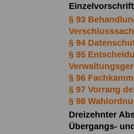
Einzelvorschrif
§ 93 Behandlun
Verschlusssac
§ 94 Datenschu
§ 95 Entscheid
Verwaltungsger
§ 96 Fachkamm
§ 97 Vorrang d
§ 98 Wahlordn
Dreizehnter Abs
Übergangs- un