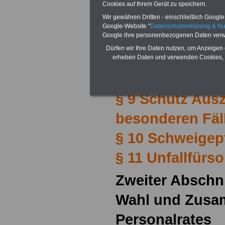
§ 4 Beschäftigt
Cookies auf Ihrem Gerät zu speichern.
§ 5 Gruppen
Wir gewähren Dritten - einschließlich Google -
Google-Website "
Datenschutzerklärung & N
§ 6 Dienststelle
Google ihre personenbezogenen Daten verw
Dürfen wir Ihre Daten nutzen, um Anzeigen 
§ 7 Vertretung d
erheben Daten und verwenden Cookies, 
§ 8 Schutzbes
§ 9 Schutz Ausz
besonderen Fäl
§ 10 Schweigepf
§ 11 Unfallfürs
Zweiter Abschni
Wahl und Zusa
Personalrates