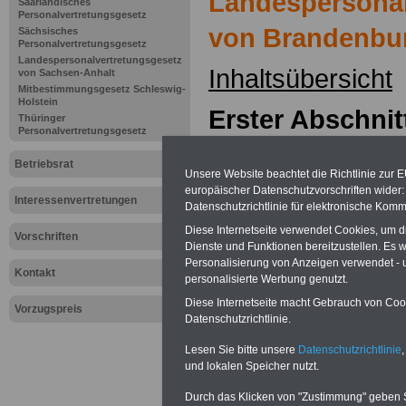
Landespersonal
Saarländisches
Personalvertretungsgesetz
von Brandenbu
Sächsisches
Personalvertretungsgesetz
Landespersonalvertretungsgesetz
Inhaltsübersicht
von Sachsen-Anhalt
Mitbestimmungsgesetz Schleswig-
Holstein
Erster Abschnit
Thüringer
Personalvertretungsgesetz
Allgemeine Vors
Betriebsrat
Unsere Website beachtet die Richtlinie zur 
§ 1 Bildung von
europäischer Datenschutzvorschriften wide
Interessenvertretungen
Datenschutzrichtlinie für elektronische Komm
§ 2 Grundsätze
Diese Internetseite verwendet Cookies, um 
Vorschriften
Dienste und Funktionen bereitzustellen. Es
Zusammenarbei
Personalisierung von Anzeigen verwendet - un
Kontakt
personalisierte Werbung genutzt.
§ 3 Stellung de
Diese Internetseite macht Gebrauch von Cooki
Vorzugspreis
Datenschutzrichtlinie.
und der Verein
Lesen Sie bitte unsere
Datenschutzrichtlinie
,
Arbeitgeber
und lokalen Speicher nutzt.
Durch das Klicken von "Zustimmung" geben Sie