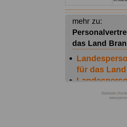
im öffen
mehr zu:
Personalvertre
das Land Bra
Landesperso
für das Lan
Landesperso
für das Land
Startseite
|
Konta
www.person
Bildung von 
Landesperso
für das Land