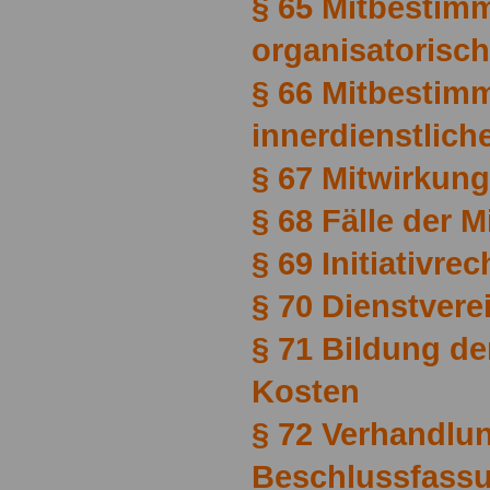
§ 65 Mitbestim
organisatorisc
§ 66 Mitbestim
innerdienstlic
§ 67 Mitwirkun
§ 68 Fälle der 
§ 69 Initiativrec
§ 70 Dienstver
§ 71 Bildung de
Kosten
§ 72 Verhandlu
Beschlussfassu