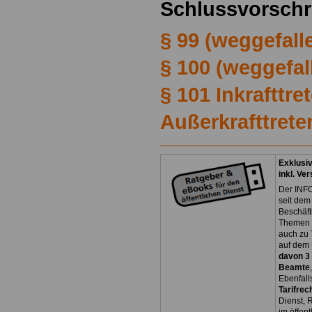
Schlussvorschr
§ 99 (weggefall
§ 100 (weggefal
§ 101 Inkrafttre
Außerkrafttrete
Exklusi
inkl. Ve
Der INFO
seit dem
Beschäft
Themen 
auch zu
auf dem 
davon 3
Beamte
Ebenfall
Tarifrec
Dienst, 