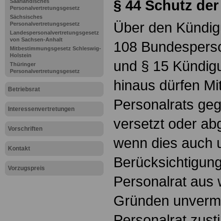
§ 44 Schutz der
Saarländisches
Personalvertretungsgesetz
Sächsisches
Über den Kündig
Personalvertretungsgesetz
Landespersonalvertretungsgesetz
von Sachsen-Anhalt
108 Bundesperso
Mitbestimmungsgesetz Schleswig-
Holstein
und § 15 Kündig
Thüringer
Personalvertretungsgesetz
hinaus dürfen Mi
Betriebsrat
Personalrats geg
Interessenvertretungen
versetzt oder ab
Vorschriften
wenn dies auch 
Kontakt
Berücksichtigung
Vorzugspreis
Personalrat aus 
Gründen unverme
Personalrat zusti