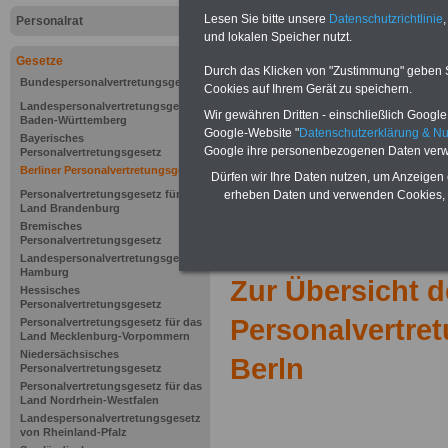
Lesen Sie bitte unsere
Datenschutzrichtlinie
,
Personalrat
und lokalen Speicher nutzt.
Gesetze
Durch das Klicken von "Zustimmung" geben Sie
Bundespersonalvertretungsgesetz
Cookies auf Ihrem Gerät zu speichern.
Landespersonalvertretungsgesetz
Wir gewähren Dritten - einschließlich Google -
Baden-Württemberg
Google-Website "
Datenschutzerklärung & N
Bayerisches
Google ihre personenbezogenen Daten verw
Personalvertretungsgesetz
Berliner Personalvertretungsgesetz
Dürfen wir Ihre Daten nutzen, um Anzeigen 
Personalvertretungsgesetz für das
erheben Daten und verwenden Cookies, 
Land Brandenburg
Bremisches
Personalvertretungsgesetz
Landespersonalvertretungsgesetz
Hamburg
Zur Übersicht d
Hessisches
Personalvertretungsgesetz
Personalvertre
Personalvertretungsgesetz für das
Land Mecklenburg-Vorpommern
Niedersächsisches
Berln
Personalvertretungsgesetz
Personalvertretungsgesetz für das
Land Nordrhein-Westfalen
Landespersonalvertretungsgesetz
von Rheinland-Pfalz