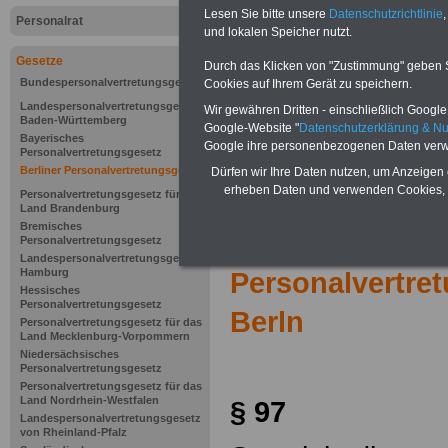
Lesen Sie bitte unsere
Datenschutzrichtlinie
,
Personalrat
und lokalen Speicher nutzt.
Gesetze
Durch das Klicken von "Zustimmung" geben Sie
Bundespersonalvertretungsgesetz
Cookies auf Ihrem Gerät zu speichern.
Landespersonalvertretungsgesetz
Wir gewähren Dritten - einschließlich Google -
Baden-Württemberg
Google-Website "
Datenschutzerklärung & N
Bayerisches
Google ihre personenbezogenen Daten verw
Personalvertretungsgesetz
Berliner Personalvertretungsgesetz
Dürfen wir Ihre Daten nutzen, um Anzeigen 
erheben Daten und verwenden Cookies, 
Personalvertretungsgesetz für das
Land Brandenburg
Bremisches
Zur Übersicht d
Personalvertretungsgesetz
Landespersonalvertretungsgesetz
Hamburg
Personalvertre
Hessisches
Personalvertretungsgesetz
Berln
Personalvertretungsgesetz für das
Land Mecklenburg-Vorpommern
Niedersächsisches
Personalvertretungsgesetz
Personalvertretungsgesetz für das
Land Nordrhein-Westfalen
§ 97
Landespersonalvertretungsgesetz
von Rheinland-Pfalz