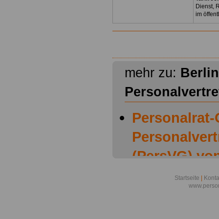
Dienst, 
im öffen
mehr zu:
Berlin
Personalvertr
Personalrat-
Personalver
(PersVG) von
Personalver
Startseite
|
Konta
www.person
Berlin (Pers
Personalver