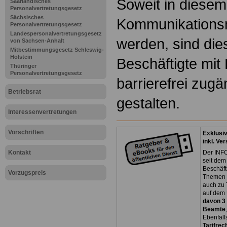
Soweit in diesem
Saarländisches
Personalvertretungsgesetz
Sächsisches
Kommunikationsm
Personalvertretungsgesetz
Landespersonalvertretungsgesetz
werden, sind die
von Sachsen-Anhalt
Mitbestimmungsgesetz Schleswig-
Holstein
Beschäftigte mit
Thüringer
Personalvertretungsgesetz
barrierefrei zugä
Betriebsrat
gestalten.
Interessenvertretungen
Vorschriften
Exklusi
inkl. Ve
Kontakt
Der INFO
seit dem
Beschäft
Vorzugspreis
Themen 
auch zu
auf dem 
davon 3
Beamte
Ebenfall
Tarifrec