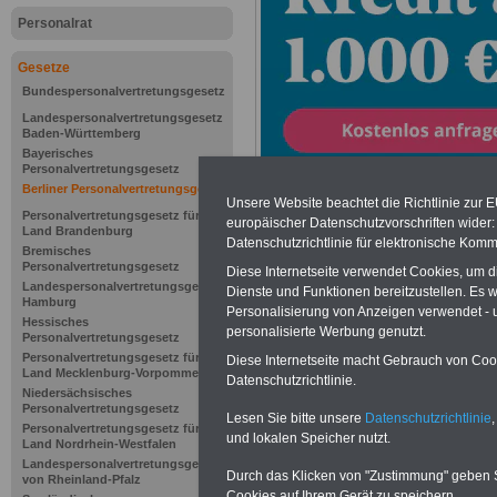
Personalrat
Gesetze
Bundespersonalvertretungsgesetz
Landespersonalvertretungsgesetz
Baden-Württemberg
Bayerisches
Personalvertretungsgesetz
Berliner Personalvertretungsgesetz
Unsere Website beachtet die Richtlinie zur 
Personalvertretungsgesetz für das
Zur Übersicht d
europäischer Datenschutzvorschriften wide
Land Brandenburg
Datenschutzrichtlinie für elektronische Komm
Bremisches
Personalvertre
Personalvertretungsgesetz
Diese Internetseite verwendet Cookies, um 
Landespersonalvertretungsgesetz
Dienste und Funktionen bereitzustellen. Es
Hamburg
Berln
Personalisierung von Anzeigen verwendet - un
Hessisches
personalisierte Werbung genutzt.
Personalvertretungsgesetz
Personalvertretungsgesetz für das
Diese Internetseite macht Gebrauch von Cooki
Land Mecklenburg-Vorpommern
Datenschutzrichtlinie.
Niedersächsisches
§ 100
Personalvertretungsgesetz
Lesen Sie bitte unsere
Datenschutzrichtlinie
,
Personalvertretungsgesetz für das
und lokalen Speicher nutzt.
Land Nordrhein-Westfalen
Dieses Gesetz tr
Landespersonalvertretungsgesetz
Durch das Klicken von "Zustimmung" geben Sie
von Rheinland-Pfalz
Cookies auf Ihrem Gerät zu speichern.