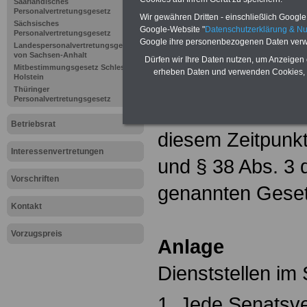
der Verkündung 
Saarländisches
Personalvertretungsgesetz
Wir gewähren Dritten - einschließlich Google -
Sächsisches
Verordnungsblatt f
Google-Website "
Datenschutzerklärung & N
Personalvertretungsgesetz
Google ihre personenbezogenen Daten verw
Landespersonalvertretungsgesetz
Abweichend von S
von Sachsen-Anhalt
Dürfen wir Ihre Daten nutzen, um Anzeigen 
Mitbestimmungsgesetz Schleswig-
erheben Daten und verwenden Cookies, 
Holstein
Abs. 2, § 42 Abs
Thüringer
Personalvertretungsgesetz
15. Dezember 197
Betriebsrat
diesem Zeitpunkt
Interessenvertretungen
und § 38 Abs. 3 
Vorschriften
genannten Geset
Kontakt
Vorzugspreis
Anlage
Dienststellen im
1. Jede Senatsve