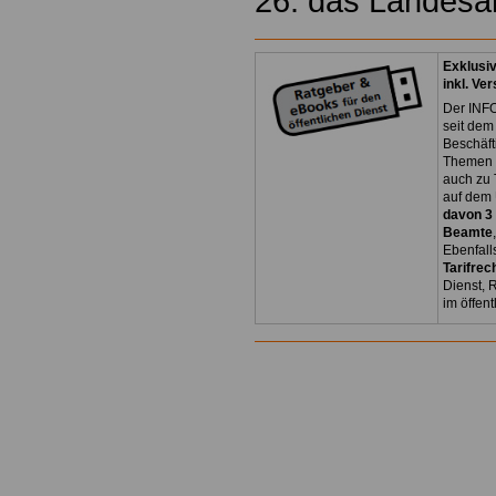
26. das Landesa
Exklusi
inkl. Ve
Der INFO
seit dem
Beschäft
Themen 
auch zu
auf dem 
davon 3
Beamte
Ebenfall
Tarifrec
Dienst, 
im öffen