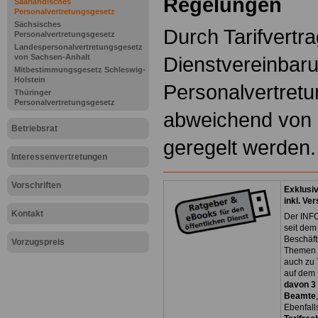
Regelungen
Saarländisches
Personalvertretungsgesetz
Sächsisches
Durch Tarifvertr
Personalvertretungsgesetz
Landespersonalvertretungsgesetz
von Sachsen-Anhalt
Dienstvereinbar
Mitbestimmungsgesetz Schleswig-
Holstein
Personalvertretu
Thüringer
Personalvertretungsgesetz
abweichend von
Betriebsrat
geregelt werden.
Interessenvertretungen
Vorschriften
Exklusi
inkl. Ve
Kontakt
Der INFO
seit dem
Beschäft
Vorzugspreis
Themen 
auch zu
auf dem 
davon 3
Beamte
Ebenfall