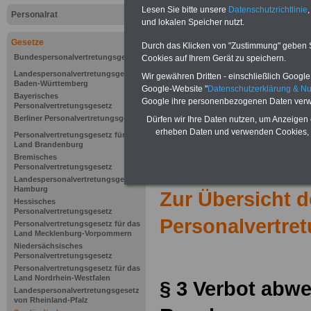
Lesen Sie bitte unsere
Datenschutzrichtlinie
,
Personalrat
und lokalen Speicher nutzt.
Gesetze
Durch das Klicken von "Zustimmung" geben Sie
Bundespersonalvertretungsgesetz
Cookies auf Ihrem Gerät zu speichern.
Landespersonalvertretungsgesetz
Wir gewähren Dritten - einschließlich Google -
Baden-Württemberg
Google-Website "
Datenschutzerklärung & N
Bayerisches
Google ihre personenbezogenen Daten verw
Personalvertretungsgesetz
Berliner Personalvertretungsgesetz
Dürfen wir Ihre Daten nutzen, um Anzeigen 
erheben Daten und verwenden Cookies, 
Personalvertretungsgesetz für das
Land Brandenburg
Bremisches
Personalvertretungsgesetz
Landespersonalvertretungsgesetz
Hamburg
Zur Übersicht 
Hessisches
Personalvertretungsgesetz
Personalvertre
Personalvertretungsgesetz für das
Land Mecklenburg-Vorpommern
Niedersächsisches
Personalvertretungsgesetz
Personalvertretungsgesetz für das
Land Nordrhein-Westfalen
§ 3
Verbot abwe
Landespersonalvertretungsgesetz
von Rheinland-Pfalz