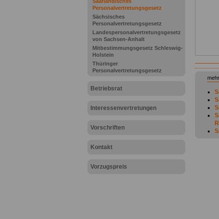
Saarländisches
Personalvertretungsgesetz
Sächsisches
Personalvertretungsgesetz
Landespersonalvertretungsgesetz
von Sachsen-Anhalt
Mitbestimmungsgesetz Schleswig-
Holstein
Thüringer
Personalvertretungsgesetz
mehr
Betriebsrat
S
S
S
Interessenvertretungen
S
R
Vorschriften
S
ö
S
Kontakt
S
S
Vorzugspreis
D
S
B
S
V
S
S