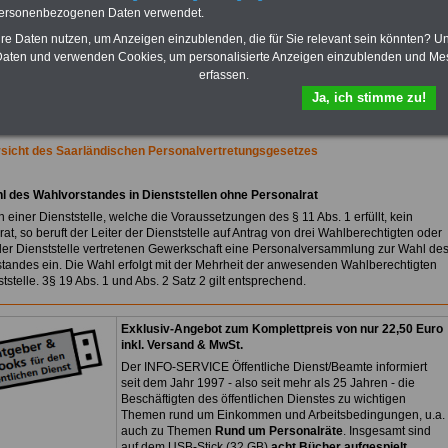
Praktikantenentgelten und
personenbezogenen Daten verwendet.
Bezüge für Studierende von
Bund, Länder und Kommunen.
hre Daten nutzen, um Anzeigen einzublenden, die für Sie relevant sein könnten? U
aten und verwenden Cookies, um personalisierte Anzeigen einzublenden und Me
>>>
Hier zur Bestellung des
erfassen.
eBooks Tarifrecht
Ja, ich stimme zu!
sicht des Saarländischen Personalvertretungsgesetzes
l des Wahlvorstandes in Dienststellen ohne Personalrat
n einer Dienststelle, welche die Voraussetzungen des § 11 Abs. 1 erfüllt, kein
at, so beruft der Leiter der Dienststelle auf Antrag von drei Wahlberechtigten oder
 der Dienststelle vertretenen Gewerkschaft eine Personalversammlung zur Wahl de
tandes ein. Die Wahl erfolgt mit der Mehrheit der anwesenden Wahlberechtigten
tstelle. 3§ 19 Abs. 1 und Abs. 2 Satz 2 gilt entsprechend.
Exklusiv-Angebot zum Komplettpreis von nur 22,50 Euro
inkl. Versand & MwSt.
Der INFO-SERVICE Öffentliche Dienst/Beamte informiert
seit dem Jahr 1997 - also seit mehr als 25 Jahren - die
Beschäftigten des öffentlichen Dienstes zu wichtigen
Themen rund um Einkommen und Arbeitsbedingungen, u.a.
auch zu Themen
Rund um Personalräte
. Insgesamt sind
auf dem USB-Stick (32 GB)
acht Bücher aufgespielt,