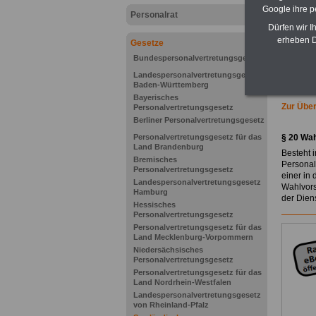
Google ihre 
Personalrat
Dürfen wir I
erheben D
Gesetze
Bundespersonalvertretungsgesetz
Landespersonalvertretungsgesetz
Baden-Württemberg
Bayerisches
Zur Über
Personalvertretungsgesetz
Berliner Personalvertretungsgesetz
Personalvertretungsgesetz für das
§ 20
Wah
Land Brandenburg
Besteht i
Bremisches
Personalr
Personalvertretungsgesetz
einer in
Landespersonalvertretungsgesetz
Wahlvors
Hamburg
der Diens
Hessisches
Personalvertretungsgesetz
Personalvertretungsgesetz für das
Land Mecklenburg-Vorpommern
Niedersächsisches
Personalvertretungsgesetz
Personalvertretungsgesetz für das
Land Nordrhein-Westfalen
Landespersonalvertretungsgesetz
von Rheinland-Pfalz