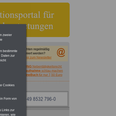
en zweier
ie
Sie möchten regelmäßig
rn bestimmte
informiert werden?
 Daten zur
Anmeldung zum Newsletter
nicht
ACHTUNG
Nebentätigkeitsrecht:
vor Jobaufnahme
schlau machen
>>>
OnlineBuch
für nur 7,50 Euro
ite Cookies
 in Form von
s Links zur
mieren, wie