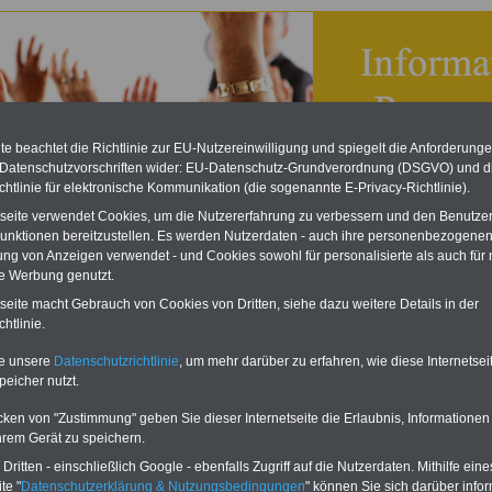
e beachtet die Richtlinie zur EU-Nutzereinwilligung und spiegelt die Anforderung
 Datenschutzvorschriften wider: EU-Datenschutz-Grundverordnung (DSGVO) und d
chtlinie für elektronische Kommunikation (die sogenannte E-Privacy-Richtlinie).
tseite verwendet Cookies, um die Nutzererfahrung zu verbessern und den Benutze
unktionen bereitzustellen. Es werden Nutzerdaten - auch ihre personenbezogenen
ung von Anzeigen verwendet - und Cookies sowohl für personalisierte als auch für 
te Werbung genutzt.
ndisches Personalvertretungsgesetz (SPersVG): § 20 Wahl
tseite macht Gebrauch von Cookies von Dritten, siehe dazu weitere Details in der
hlvorstandes in Dienststellen ohne Personalrat
htlinie.
eBook zum Tarifrecht
te unsere
Datenschutzrichtlinie
, um mehr darüber zu erfahren, wie diese Internetse
ÖD neu aufgelegt
peicher nutzt.
Das beliebte eBook wurde im
Oktober 2025 neu aufgelegt. Mit
cken von "Zustimmung" geben Sie dieser Internetseite die Erlaubnis, Informationen
allen Entgelttabellen für
hrem Gerät zu speichern.
Beschäftigte - TVöD und TV-L -
sowie den
ritten - einschließlich Google - ebenfalls Zugriff auf die Nutzerdaten. Mithilfe eine
Auszubildendenvergütungen,
te "
Datenschutzerklärung & Nutzungsbedingungen
" können Sie sich darüber infor