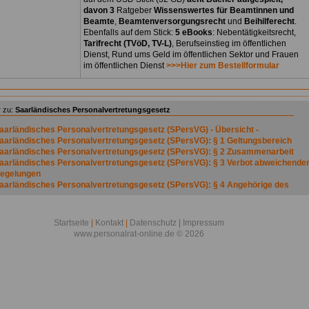
davon 3
Ratgeber
Wissenswertes für Beamtinnen und
Beamte
,
Beamtenversorgungsrecht
und
Beihilferecht
.
Ebenfalls auf dem Stick:
5 eBooks
: Nebentätigkeitsrecht,
Tarifrecht (TVöD, TV-L)
, Berufseinstieg im öffentlichen
Dienst, Rund ums Geld im öffentlichen Sektor und Frauen
im öffentlichen Dienst
>>>Hier zum Bestellformular
 zu:
Saarländisches Personalvertretungsgesetz
aarländisches Personalvertretungsgesetz (SPersVG) - Übersicht -
aarländisches Personalvertretungsgesetz (SPersVG): § 1 Geltungsbereich
aarländisches Personalvertretungsgesetz (SPersVG): § 2 Zusammenarbeit
aarländisches Personalvertretungsgesetz (SPersVG): § 3 Verbot abweichende
egelungen
aarländisches Personalvertretungsgesetz (SPersVG): § 4 Angehörige des
ffentlichen Dienstes
aarländisches Personalvertretungsgesetz (SPersVG): § 5 Gruppen
aarländisches Personalvertretungsgesetz (SPersVG): § 6 Dienststellen
Startseite
|
Kontakt
|
Datenschutz
|
Impressum
aarländisches Personalvertretungsgesetz (SPersVG): § 7 Leiter der
www.personalrat-online.de © 2026
ienststelle
aarländisches Personalvertretungsgesetz (SPersVG): § 8 Verbot der
ehinderung oder Begünstigung
aarländisches Personalvertretungsgesetz (SPersVG): § 9
erschwiegenheitspflicht
aarländisches Personalvertretungsgesetz (SPersVG): § 10 Unfallfürsorge
aarländisches Personalvertretungsgesetz (SPersVG): § 11 Bildung von