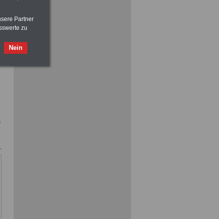
nsere Partner
sswerte zu
ACHTUNG
Nebentätigkeitsrecht:
vor Jobaufnahme
schlau machen
>>>
OnlineBuch
für nur 7,50 Euro
Nein
s