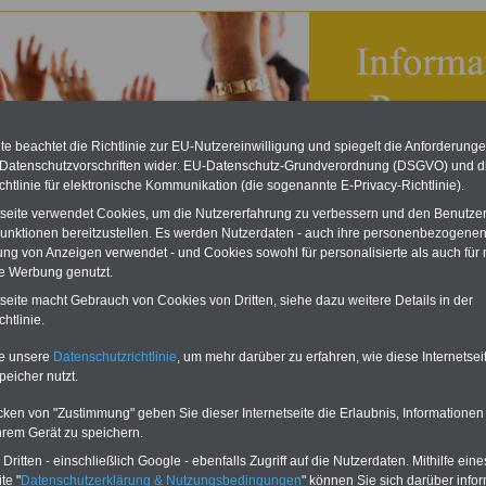
e beachtet die Richtlinie zur EU-Nutzereinwilligung und spiegelt die Anforderung
 Datenschutzvorschriften wider: EU-Datenschutz-Grundverordnung (DSGVO) und d
chtlinie für elektronische Kommunikation (die sogenannte E-Privacy-Richtlinie).
tseite verwendet Cookies, um die Nutzererfahrung zu verbessern und den Benutze
unktionen bereitzustellen. Es werden Nutzerdaten - auch ihre personenbezogenen
ung von Anzeigen verwendet - und Cookies sowohl für personalisierte als auch für 
te Werbung genutzt.
ndisches Personalvertretungsgesetz (SPersVG): § 74
tseite macht Gebrauch von Cookies von Dritten, siehe dazu weitere Details in der
ren bei der Mitwirkung
htlinie.
eBook zum Tarifrecht
te unsere
Datenschutzrichtlinie
, um mehr darüber zu erfahren, wie diese Internetse
ÖD neu aufgelegt
peicher nutzt.
Das beliebte eBook wurde im
Oktober 2025 neu aufgelegt. Mit
cken von "Zustimmung" geben Sie dieser Internetseite die Erlaubnis, Informationen
allen Entgelttabellen für
hrem Gerät zu speichern.
Beschäftigte - TVöD und TV-L -
sowie den
ritten - einschließlich Google - ebenfalls Zugriff auf die Nutzerdaten. Mithilfe eine
Auszubildendenvergütungen,
te "
Datenschutzerklärung & Nutzungsbedingungen
" können Sie sich darüber infor