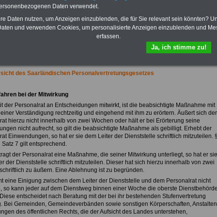
Praktikantenentgelten und
personenbezogenen Daten verwendet.
Bezüge für Studierende von
Bund, Länder und Kommunen.
hre Daten nutzen, um Anzeigen einzublenden, die für Sie relevant sein könnten? U
aten und verwenden Cookies, um personalisierte Anzeigen einzublenden und Me
>>>
Hier zur Bestellung des
erfassen.
eBooks Tarifrecht
Ja, ich stimme zu!
sicht des Saarländischen Personalvertretungsgesetzes
fahren bei der Mitwirkung
it der Personalrat an Entscheidungen mitwirkt, ist die beabsichtigte Maßnahme mit
 einer Verständigung rechtzeitig und eingehend mit ihm zu erörtern. Äußert sich der
rat hierzu nicht innerhalb von zwei Wochen oder hält er bei Erörterung seine
ngen nicht aufrecht, so gilt die beabsichtigte Maßnahme als gebilligt. Erhebt der
at Einwendungen, so hat er sie dem Leiter der Dienststelle schriftlich mitzuteilen. 
 Satz 7 gilt entsprechend.
ragt der Personalrat eine Maßnahme, die seiner Mitwirkung unterliegt, so hat er si
r der Dienststelle schriftlich mitzuteilen. Dieser hat sich hierzu innerhalb von zwei
chriftlich zu äußern. Eine Ablehnung ist zu begründen.
t eine Einigung zwischen dem Leiter der Dienststelle und dem Personalrat nicht
, so kann jeder auf dem Dienstweg binnen einer Woche die oberste Dienstbehörd
 Diese entscheidet nach Beratung mit der bei ihr bestehenden Stufenvertretung
g. Bei Gemeinden, Gemeindeverbänden sowie sonstigen Körperschaften, Anstalten
tungen des öffentlichen Rechts, die der Aufsicht des Landes unterstehen,