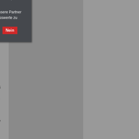
vor Jobaufnahme
schlau machen
>>>
OnlineBuch
für nur 7,50 Euro
nsere Partner
sswerte zu
Nein
ACHTUNG
Nebentätigkeitsrecht:
vor Jobaufnahme
schlau machen
>>>
OnlineBuch
für nur 7,50 Euro
§
e
e