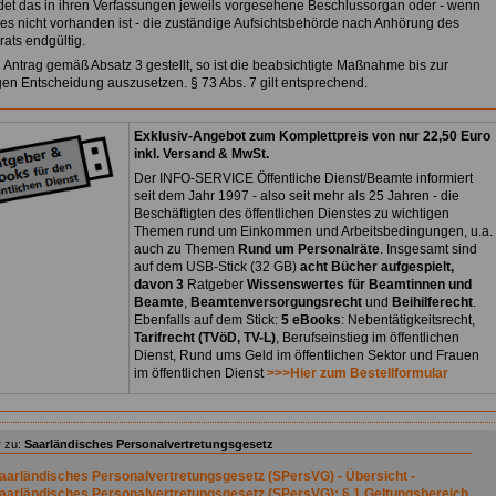
det das in ihren Verfassungen jeweils vorgesehene Beschlussorgan oder - wenn
hes nicht vorhanden ist - die zuständige Aufsichtsbehörde nach Anhörung des
rats endgültig.
in Antrag gemäß Absatz 3 gestellt, so ist die beabsichtigte Maßnahme bis zur
gen Entscheidung auszusetzen. § 73 Abs. 7 gilt entsprechend.
Exklusiv-Angebot zum Komplettpreis von nur 22,50 Euro
inkl. Versand & MwSt.
Der INFO-SERVICE Öffentliche Dienst/Beamte informiert
seit dem Jahr 1997 - also seit mehr als 25 Jahren - die
Beschäftigten des öffentlichen Dienstes zu wichtigen
Themen rund um Einkommen und Arbeitsbedingungen, u.a.
auch zu Themen
Rund um Personalräte
. Insgesamt sind
auf dem USB-Stick (32 GB)
acht Bücher aufgespielt,
davon 3
Ratgeber
Wissenswertes für Beamtinnen und
Beamte
,
Beamtenversorgungsrecht
und
Beihilferecht
.
Ebenfalls auf dem Stick:
5 eBooks
: Nebentätigkeitsrecht,
Tarifrecht (TVöD, TV-L)
, Berufseinstieg im öffentlichen
Dienst, Rund ums Geld im öffentlichen Sektor und Frauen
im öffentlichen Dienst
>>>Hier zum Bestellformular
 zu:
Saarländisches Personalvertretungsgesetz
aarländisches Personalvertretungsgesetz (SPersVG) - Übersicht -
aarländisches Personalvertretungsgesetz (SPersVG): § 1 Geltungsbereich