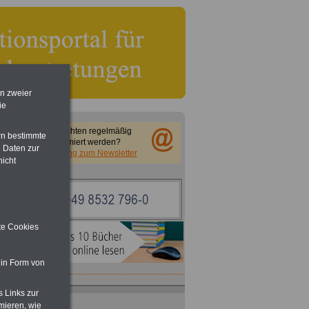
en zweier
ie
Sie möchten regelmäßig
rn bestimmte
informiert werden?
 Daten zur
Anmeldung zum Newsletter
nicht
ite Cookies
 in Form von
s Links zur
ACHTUNG
Nebentätigkeitsrecht:
mieren, wie