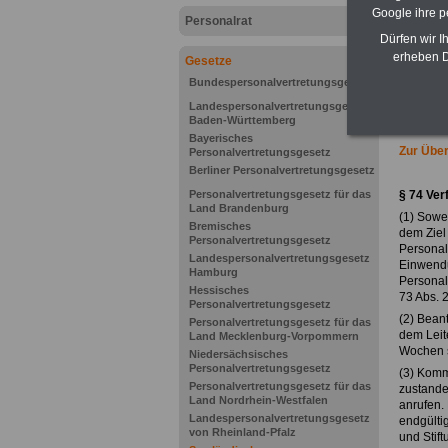
Google ihre 
Personalrat
Dürfen wir I
erheben D
Gesetze
Bundespersonalvertretungsgesetz
Landespersonalvertretungsgesetz
Baden-Württemberg
Bayerisches
Zur Über
Personalvertretungsgesetz
Berliner Personalvertretungsgesetz
Personalvertretungsgesetz für das
§ 74
Ver
Land Brandenburg
(1) Sowe
Bremisches
dem Ziel
Personalvertretungsgesetz
Personal
Landespersonalvertretungsgesetz
Einwendu
Hamburg
Personalr
Hessisches
73 Abs. 2
Personalvertretungsgesetz
(2) Beant
Personalvertretungsgesetz für das
dem Leite
Land Mecklenburg-Vorpommern
Wochen s
Niedersächsisches
Personalvertretungsgesetz
(3) Komm
Personalvertretungsgesetz für das
zustande
Land Nordrhein-Westfalen
anrufen.
Landespersonalvertretungsgesetz
endgülti
von Rheinland-Pfalz
und Stif