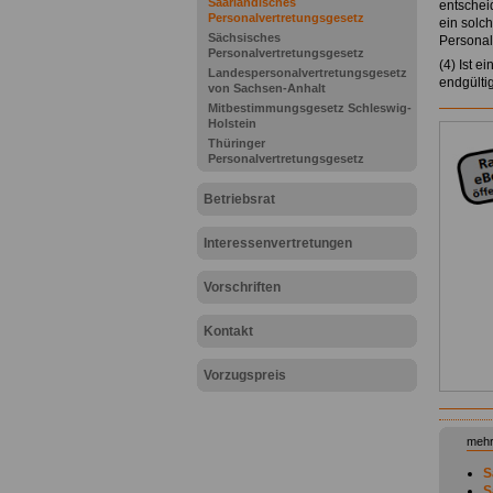
Saarländisches
entschei
Personalvertretungsgesetz
ein solc
Sächsisches
Personal
Personalvertretungsgesetz
(4) Ist e
Landespersonalvertretungsgesetz
endgülti
von Sachsen-Anhalt
Mitbestimmungsgesetz Schleswig-
Holstein
Thüringer
Personalvertretungsgesetz
Betriebsrat
Interessenvertretungen
Vorschriften
Kontakt
Vorzugspreis
mehr
S
S