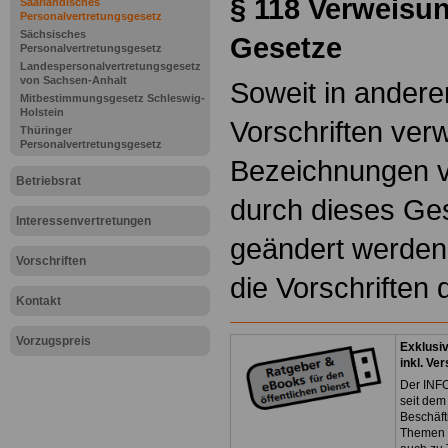
§ 118
Verweisun
Saarländisches
Personalvertretungsgesetz
Sächsisches
Gesetze
Personalvertretungsgesetz
Landespersonalvertretungsgesetz
von Sachsen-Anhalt
Soweit in andere
Mitbestimmungsgesetz Schleswig-
Holstein
Vorschriften ver
Thüringer
Personalvertretungsgesetz
Bezeichnungen v
Betriebsrat
durch dieses Ge
Interessenvertretungen
geändert werden, 
Vorschriften
die Vorschriften
Kontakt
Vorzugspreis
Exklusi
inkl. Ve
Der INFO
seit dem
Beschäft
Themen 