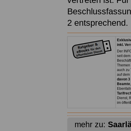
Beschlussfassung
2 entsprechend.
Exklusi
inkl. Ve
Der INFO
seit dem
Beschäft
Themen 
auch zu
auf dem 
davon 3
Beamte
Ebenfall
Tarifrec
Dienst, 
im öffen
mehr zu:
Saarl