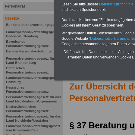
Lesen Sie bitte unsere
Datenschutzrichtlinie
,
Personalrat
und lokalen Speicher nutzt.
Gesetze
Durch das Klicken von "Zustimmung" geben Sie
Bundespersonalvertretungsgesetz
Cookies auf Ihrem Gerät zu speichern.
Landespersonalvertretungsgesetz
Wir gewähren Dritten - einschließlich Google -
Baden-Württemberg
Google-Website "
Datenschutzerklärung & N
Bayerisches
Google ihre personenbezogenen Daten verw
Personalvertretungsgesetz
Berliner Personalvertretungsgesetz
Dürfen wir Ihre Daten nutzen, um Anzeigen 
erheben Daten und verwenden Cookies, 
Personalvertretungsgesetz für das
Land Brandenburg
Bremisches
Personalvertretungsgesetz
Landespersonalvertretungsgesetz
Hamburg
Zur Übersicht 
Hessisches
Personalvertretungsgesetz
Personalvertre
Personalvertretungsgesetz für das
Land Mecklenburg-Vorpommern
Niedersächsisches
Personalvertretungsgesetz
Personalvertretungsgesetz für das
Land Nordrhein-Westfalen
§ 37
Beratung 
Landespersonalvertretungsgesetz
von Rheinland-Pfalz