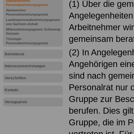
Saarländisches
(1) Über die ge
Personalvertretungsgesetz
Sächsisches
Angelegenheiten
Personalvertretungsgesetz
Landespersonalvertretungsgesetz
von Sachsen-Anhalt
Arbeitnehmer wi
Mitbestimmungsgesetz Schleswig-
Holstein
gemeinsam berat
Thüringer
Personalvertretungsgesetz
(2) In Angelegenh
Betriebsrat
Angehörigen eine
Interessenvertretungen
sind nach gemei
Vorschriften
Personalrat nur d
Kontakt
Gruppe zur Besc
Vorzugspreis
berufen. Dies gilt
Gruppe, die im P
vertreten ist. Fü