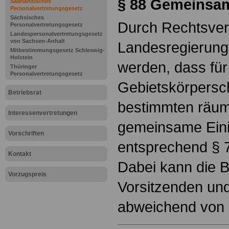
§ 88
Gemeinsam
Saarländisches
Personalvertretungsgesetz
Sächsisches
Durch Rechtsver
Personalvertretungsgesetz
Landespersonalvertretungsgesetz
von Sachsen-Anhalt
Landesregierung
Mitbestimmungsgesetz Schleswig-
Holstein
werden, dass fü
Thüringer
Personalvertretungsgesetz
Gebietskörpersc
Betriebsrat
bestimmten räum
Interessenvertretungen
gemeinsame Eini
Vorschriften
entsprechend § 7
Kontakt
Dabei kann die B
Vorzugspreis
Vorsitzenden und
abweichend von 