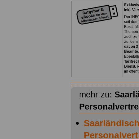
Exklusi
inkl. Ve
Der INFO
seit dem
Beschäft
Themen 
auch zu
auf dem 
davon 3
Beamte
Ebenfall
Tarifrec
Dienst, 
im öffen
mehr zu:
Saarl
Personalvertr
Saarländisc
Personalver