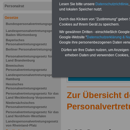
Lesen Sie bitte unsere
Datenschutzrichtlinie
,
Personalrat
und lokalen Speicher nutzt.
Gesetze
Durch das Klicken von "Zustimmung" geben Sie
Bundespersonalvertretungsgesetz
Cookies auf Ihrem Gerät zu speichern.
Landespersonalvertretungsgesetz
Wir gewähren Dritten - einschließlich Google -
Baden-Württemberg
Google-Website "
Datenschutzerklärung & N
Bayerisches
Google ihre personenbezogenen Daten verw
Personalvertretungsgesetz
Berliner Personalvertretungsgesetz
Dürfen wir Ihre Daten nutzen, um Anzeigen 
erheben Daten und verwenden Cookies, 
Personalvertretungsgesetz für das
Land Brandenburg
Bremisches
Personalvertretungsgesetz
Landespersonalvertretungsgesetz
Hamburg
Hessisches
Personalvertretungsgesetz
Zur Übersicht 
Personalvertretungsgesetz für das
Land Mecklenburg-Vorpommern
Niedersächsisches
Personalvertre
Personalvertretungsgesetz
Personalvertretungsgesetz für das
Land Nordrhein-Westfalen
Landespersonalvertretungsgesetz
von Rheinland-Pfalz